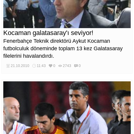
Kocaman galatasaray'ı seviyor!
Fenerbahçe Teknik direktörü Aykut Kocaman
futbolculuk döneminde toplam 13 kez Galatasaray
filelerini havalandırdı.
21.10.2010
11:43
0
2743
0