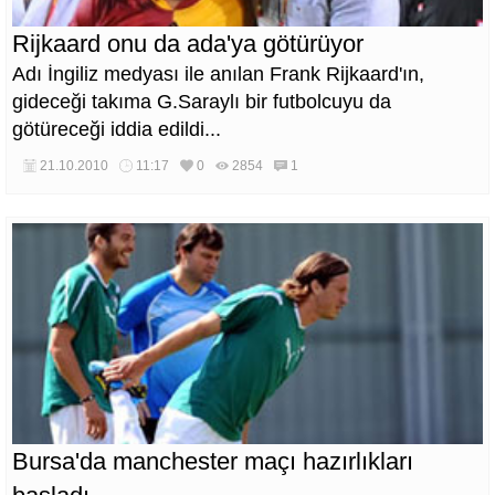
Rijkaard onu da ada'ya götürüyor
Adı İngiliz medyası ile anılan Frank Rijkaard'ın,
gideceği takıma G.Saraylı bir futbolcuyu da
götüreceği iddia edildi...
21.10.2010
11:17
0
2854
1
Bursa'da manchester maçı hazırlıkları