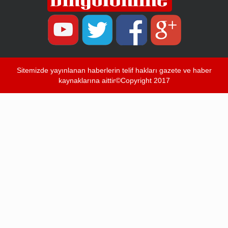
Sitemizde yayınlanan haberlerin telif hakları gazete ve haber
kaynaklarına aittir©Copyright 2017