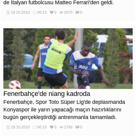
de İtalyan futbolcusu Matteo Ferrari'den geldi.
18.10.2010
00:13
0
2670
0
Fenerbahçe'de niang kadroda
Fenerbahçe, Spor Toto Süper Lig'de deplasmanda
Konyaspor ile yarın yapacağı maçın hazırlıklarını
bugün gerçekleştirdiği antrenmanla tamamladı.
18.10.2010
00:10
0
2789
0