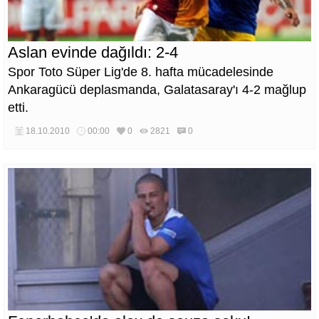
Aslan evinde dağıldı: 2-4
Spor Toto Süper Lig'de 8. hafta mücadelesinde
Ankaragücü deplasmanda, Galatasaray'ı 4-2 mağlup
etti.
18.10.2010
00:00
0
2821
0