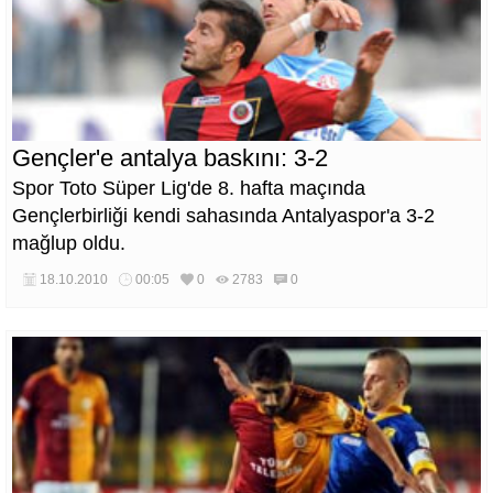
Gençler'e antalya baskını: 3-2
Spor Toto Süper Lig'de 8. hafta maçında
Gençlerbirliği kendi sahasında Antalyaspor'a 3-2
mağlup oldu.
18.10.2010
00:05
0
2783
0