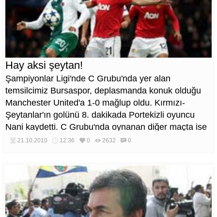
Hay aksi şeytan!
Şampiyonlar Ligi'nde C Grubu'nda yer alan
temsilcimiz Bursaspor, deplasmanda konuk olduğu
Manchester United'a 1-0 mağlup oldu. Kırmızı-
Şeytanlar'ın golünü 8. dakikada Portekizli oyuncu
Nani kaydetti. C Grubu'nda oynanan diğer maçta ise
Glasgow Rangers evinde konuk ettiği Valencia ile 1-1
21.10.2010
12:36
0
2632
0
berabere kaldı.