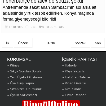
Fenerbahçe'de alex de souza şoku!
Antrenmanda sakatlanan Sambacı'nın sol arka alt
adalesinde yırtık tespit edilirken, Konya maçında
forma giyemeyeceği bildirildi
17.10.2010
12:43
0
3078
0
İlk
Önceki
57/55
Sonraki
Son
KURUMSAL
İÇERİK HARİTASI
» Künye
» Haberler
» Sıkça Sorulan Sorular
» Köşe Yazarları
» Yeni Üyelik Oluşturun
» Fotoğraf Galerisi
» Üye Girişi Yapın
» Video Galerisi
» Şifrenizimi Unuttunuz
» Kim Kimdir
» Üyelik Sözleşmesi
» Firma Rehberi