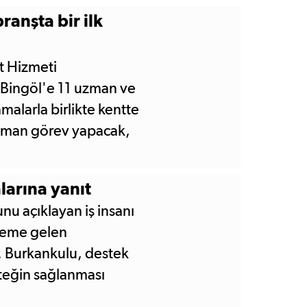
ranşta bir ilk
t Hizmeti
Bingöl'e 11 uzman ve
malarla birlikte kentte
uzman görev yapacak,
ına kavuşacak.
larına yanıt
nu açıklayan iş insanı
eme gelen
dı. Burkankulu, destek
steğin sağlanması
an edeceğini söyledi.