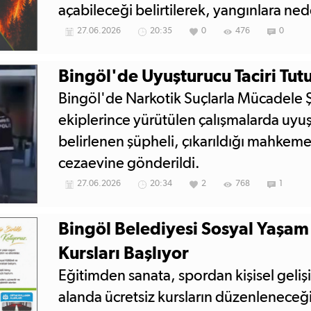
açabileceği belirtilerek, yangınlara ne
ağır yaptırımlar uygulandığı hatırlatıldı.
27.06.2026
20:35
0
476
0
Bingöl'de Uyuşturucu Taciri Tut
Bingöl'de Narkotik Suçlarla Mücadele
ekiplerince yürütülen çalışmalarda uyuşt
belirlenen şüpheli, çıkarıldığı mahkem
cezaevine gönderildi.
27.06.2026
20:34
2
768
1
Bingöl Belediyesi Sosyal Yaşam
Kursları Başlıyor
Eğitimden sanata, spordan kişisel geli
alanda ücretsiz kursların düzenleneceği