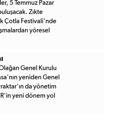
nler, 5 Temmuz Pazar
buluşacak. Zıkte
 Çotla Festivali'nde
ışmalardan yöresel
k gerçekleştirilecek.
ı
. Olağan Genel Kurulu
asa'nın yeniden Genel
yraktar'ın da yönetim
İR'in yeni dönem yol