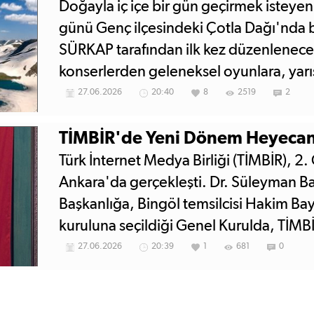
Doğayla iç içe bir gün geçirmek isteye
günü Genç ilçesindeki Çotla Dağı'nda 
SÜRKAP tarafından ilk kez düzenlenecek
konserlerden geleneksel oyunlara, yar
ikramlara kadar gün boyu birçok etkinli
27.06.2026
20:40
8
2519
2
TİMBİR'de Yeni Dönem Heyecan
Türk İnternet Medya Birliği (TİMBİR), 2
Ankara'da gerçekleşti. Dr. Süleyman B
Başkanlığa, Bingöl temsilcisi Hakim Ba
kuruluna seçildiği Genel Kurulda, TİMB
haritası da belirlendi.
27.06.2026
20:39
1
681
0