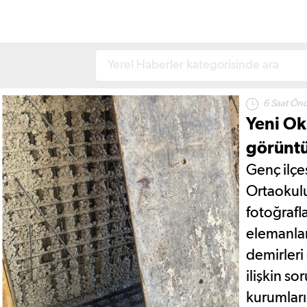
6 Saat Ön
Yeni Ok
görüntü
Genç ilçe
Ortaokulu
fotoğrafl
elemanlar
demirleri
ilişkin so
kurumları