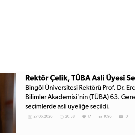
Rektör Çelik, TÜBA Asli Üyesi Se
Bingöl Üniversitesi Rektörü Prof. Dr. Erd
Bilimler Akademisi'nin (TÜBA) 63. Gene
seçimlerde asli üyeliğe seçildi.
27.06.2026
20:38
17
1096
10