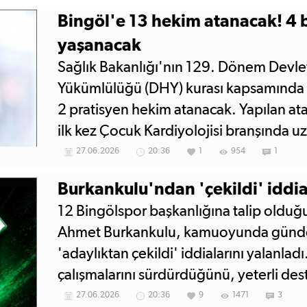
Bingöl'e 13 hekim atanacak! 4 b
yaşanacak
Sağlık Bakanlığı'nın 129. Dönem Devle
Yükümlülüğü (DHY) kurası kapsamında 
2 pratisyen hekim atanacak. Yapılan ata
ilk kez Çocuk Kardiyolojisi branşında 
üç ilçe de ilk kez yeni uzmanlık alanlar
27.06.2026
20:36
1
954
1
Burkankulu'ndan 'çekildi' iddia
12 Bingölspor başkanlığına talip olduğu
Ahmet Burkankulu, kamuoyunda günd
'adaylıktan çekildi' iddialarını yalanla
çalışmalarını sürdürdüğünü, yeterli de
halinde ise başkan adaylığını resmen il
27.06.2026
20:36
9
1471
3