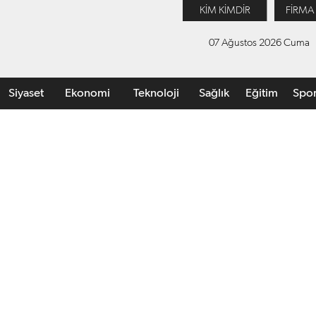
KİM KİMDİR
FİRMA
07 Ağustos 2026 Cuma
Siyaset
Ekonomi
Teknoloji
Sağlık
Eğitim
Spo