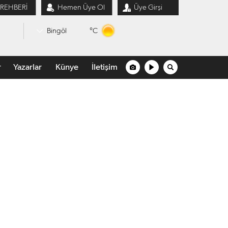
 REHBERİ
Hemen Üye Ol
Üye Girşi
°C
Bingöl
r
Yazarlar
Künye
İletişim