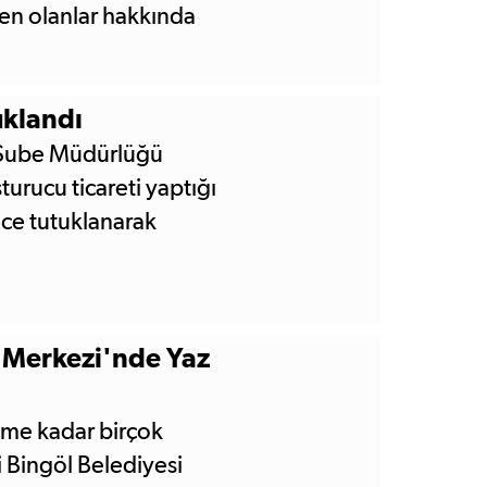
den olanlar hakkında
uklandı
 Şube Müdürlüğü
urucu ticareti yaptığı
ece tutuklanarak
 Merkezi'nde Yaz
şime kadar birçok
 Bingöl Belediyesi