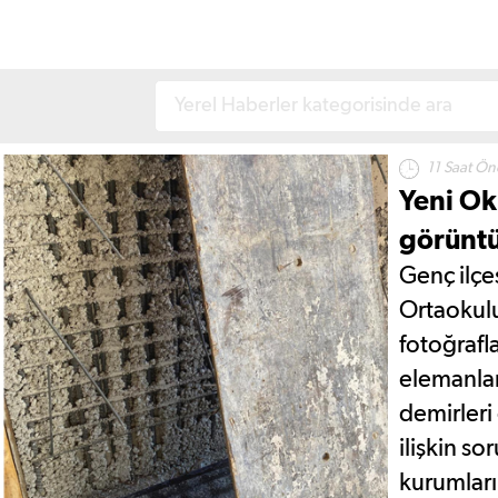
11 Saat Ön
Yeni Ok
görüntü
Genç ilçe
Ortaokulu
fotoğrafl
elemanlar
demirleri
ilişkin so
kurumları