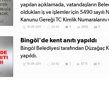
yapılan açıklamada, vatandaşların Bel
oldukları iş ve işlemler için 5490 sayılı
Kanunu Gereği TC Kimlik Numaralarını 
kaydedildi.
16.09.2011
23:43
0
2606
0
Bingöl'de kent anıtı yapıldı
Bingöl Belediyesi tarafından Düzağaç Ka
yapıldı.
16.09.2011
23:42
1
4775
9