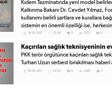
Kıdem Tazminatında yeni model belirled
Kalkınma Bakanı Dr. Cevdet Yılmaz, Fo
kullanımı belirli şartlara ve kurallara bağ
sistemin en önemli özelliği ise, herkesi
ve bu hesapta biriken tutarı takip edebi
16.09.2011
23:54
0
2123
0
Kaçırılan sağlık teknisyeninin e
PKK terör örgütünce kaçırılan sağlık te
Turhan Uzun serbest bırakılması haberi
16.09.2011
23:52
0
2380
3