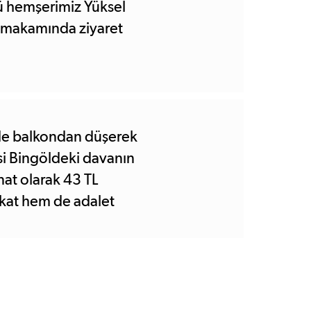
ü hemşerimiz Yüksel
ı makamında ziyaret
nde balkondan düşerek
i Bingöldeki davanın
at olarak 43 TL
ukat hem de adalet
ni bulmadı. Ben adalet