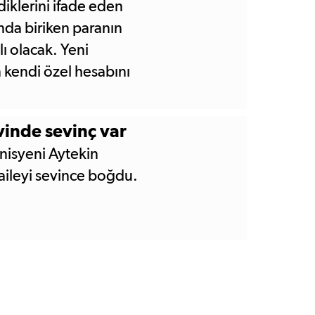
iklerini ifade eden
nda biriken paranın
lı olacak. Yeni
n kendi özel hesabını
lmesi olacak dedi.
vinde sevinç var
knisyeni Aytekin
 aileyi sevince boğdu.