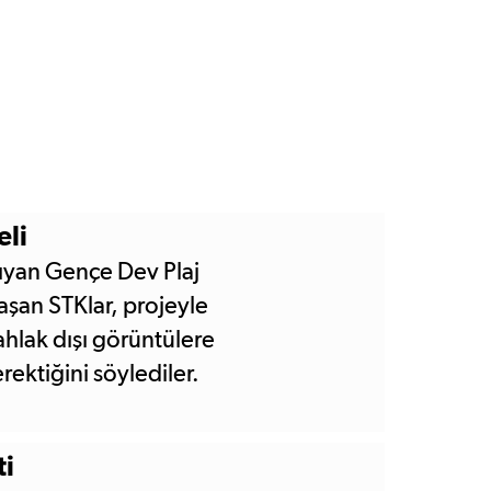
eli
an Gençe Dev Plaj
şan STKlar, projeyle
 ahlak dışı görüntülere
ektiğini söylediler.
zırladıkları projede
ni belirtti.
ti