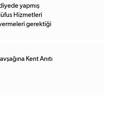
ediyede yapmış
 Nüfus Hizmetleri
vermeleri gerektiği
vşağına Kent Anıtı