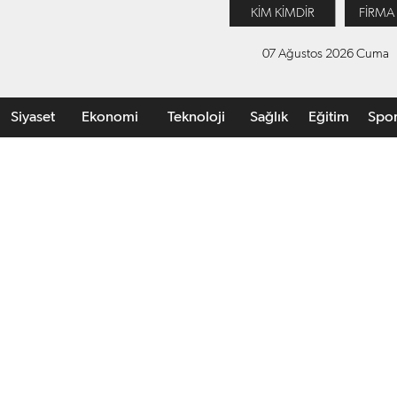
KİM KİMDİR
FİRMA
07 Ağustos 2026 Cuma
Siyaset
Ekonomi
Teknoloji
Sağlık
Eğitim
Spo