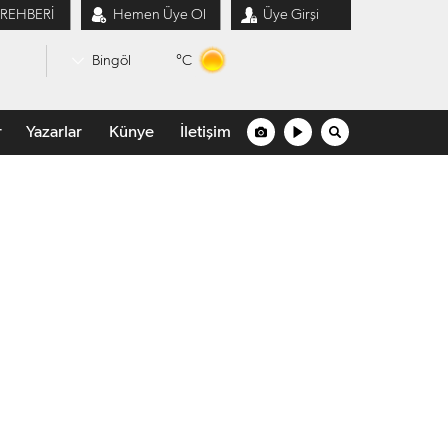
 REHBERİ
Hemen Üye Ol
Üye Girşi
°C
Bingöl
r
Yazarlar
Künye
İletişim