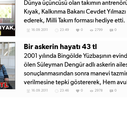
Dünya üçüncüsü olan takımın antrenör
Kıyak, Kalkınma Bakanı Cevdet Yılmaz
ederek, Milli Takım forması hediye etti.
16.09.2011
23:49
0
2799
0
Bir askerin hayatı 43 tl
2001 yılında Bingölde Yüzbaşının evi
ölen Süleyman Dengür adlı askerin ailes
sonuçlanmasından sonra manevi tazmin
verilmesine tepki göstererek, Hem av
mağduruyuz. Adalet hiçbir şekilde yeri
16.09.2011
23:46
0
2978
0
istiyorum dedi.