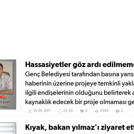
Hassasiyetler göz ardı edilmem
Genç Belediyesi tarafından basına yansıy
haberinin üzerine projeye temkinli yakla
ilgili endişelerinin olduğunu belirterek
kaynaklık edecek bir proje olmaması ger
Belediye Başkanı Abdurrahim Ariç ise ha
16.09.2011
23:50
0
3345
2
bölge hassasiyetlerine dikkat edecekleri
Kıyak, bakan yılmaz'ı ziyaret et