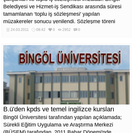
Belediyesi ve Hizmet-iş Sendikası arasında süresi
tamamlanan ‘toplu iş sözleşmesi' yapılan
müzakereler sonucu yenilendi. Sözleşme töreni
belediye personelinin katılımıyla gerçekleştirildi.
24.03.2011
08:42
0
2952
0
B.ü'den kpds ve temel ingilizce kursları
Bingöl Üniversitesi tarafından yapılan açıklamada;
Sürekli Eğitim Uygulama ve Araştırma Merkezi
(BÜSEM) tarafından, 2011 Bahar Dönemi'nde,