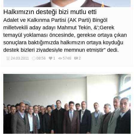
Halkımızın desteği bizi mutlu etti
Adalet ve Kalkınma Partisi (AK Parti) Bingöl
milletvekili aday adayı Mahmut Tekin, &';Gerek
temayül yoklaması öncesinde, gerekse ortaya çıkan
sonuçlara baktığımızda halkımızın ortaya koyduğu
destek bizleri ziyadesiyle memnun etmiştir” dedi.
24.03.2011
08:56
1
5746
2