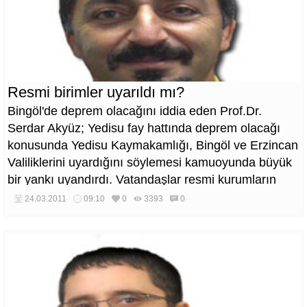
Resmi birimler uyarıldı mı?
Bingöl'de deprem olacağını iddia eden Prof.Dr.
Serdar Akyüz; Yedisu fay hattında deprem olacağı
konusunda Yedisu Kaymakamlığı, Bingöl ve Erzincan
Valiliklerini uyardığını söylemesi kamuoyunda büyük
bir yankı uyandırdı. Vatandaşlar resmi kurumların
uyarıldığı veyahut uyarılmadığı konusunda resmi
24.03.2011
09:10
0
3393
0
mercilerden açıklama bekliyor.