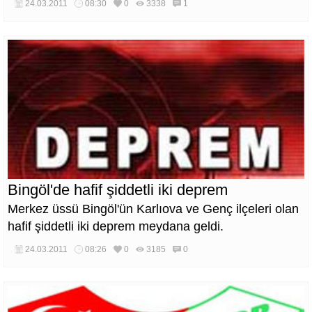
24.03.2011
08:30
0
3338
1
Bingöl'de hafif şiddetli iki deprem
Merkez üssü Bingöl'ün Karlıova ve Genç ilçeleri olan
hafif şiddetli iki deprem meydana geldi.
24.03.2011
08:26
0
3185
0