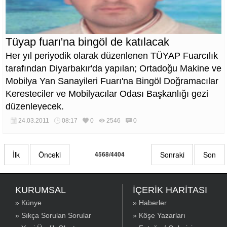
Tüyap fuarı'na bingöl de katılacak
Her yıl periyodik olarak düzenlenen TÜYAP Fuarcılık
tarafından Diyarbakır'da yapılan; Ortadoğu Makine ve
Mobilya Yan Sanayileri Fuarı'na Bingöl Doğramacılar
Keresteciler ve Mobilyacılar Odası Başkanlığı gezi
düzenleyecek.
24.03.2011
08:17
0
2546
0
İlk
Önceki
4568/4404
Sonraki
Son
KURUMSAL
İÇERİK HARİTASI
» Künye
» Haberler
» Sıkça Sorulan Sorular
» Köşe Yazarları