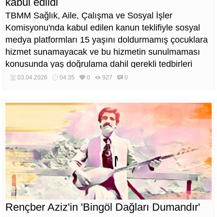
kabul edildi
TBMM Sağlık, Aile, Çalışma ve Sosyal İşler
Komisyonu'nda kabul edilen kanun teklifiyle sosyal
medya platformları 15 yaşını doldurmamış çocuklara
hizmet sunamayacak ve bu hizmetin sunulmaması
konusunda yaş doğrulama dahil gerekli tedbirleri
almakla yükümlü olacak.
03.04.2026
04:35
0
927
0
Rençber Aziz'in 'Bingöl Dağları Dumandır'