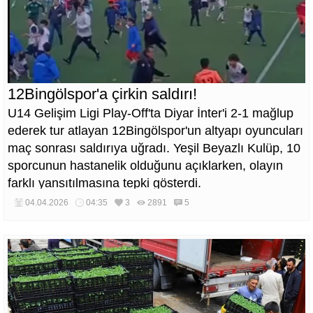
12Bingölspor'a çirkin saldırı!
U14 Gelişim Ligi Play-Off'ta Diyar İnter'i 2-1 mağlup
ederek tur atlayan 12Bingölspor'un altyapı oyuncuları
maç sonrası saldırıya uğradı. Yeşil Beyazlı Kulüp, 10
sporcunun hastanelik olduğunu açıklarken, olayın
farklı yansıtılmasına tepki gösterdi.
04.04.2026
04:35
3
2891
5