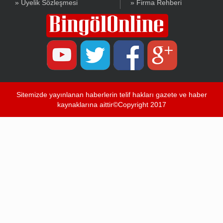
» Üyelik Sözleşmesi
» Firma Rehberi
Sitemizde yayınlanan haberlerin telif hakları gazete ve haber
kaynaklarına aittir©Copyright 2017