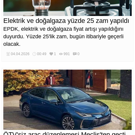
Elektrik ve doğalgaza yüzde 25 zam yapıldı
EPDK, elektrik ve doğalgaza fiyat artışı yapıldığını
duyurdu. Yüzde 25'lik zam, bugün itibariyle geçerli
olacak.
04.04.2026
00:49
1
991
0
ÖTV'siz araç düzenlemesi Meclis'ten geçti