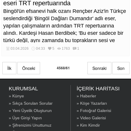
eseri TRT repertuarında
Bingöl'ün efsanevi halk ozanı Rençber Aziz'in Türkçe
seslendirdiği 'Bingöl Dağları Dumandır' adlı eser,
yapılan çalışmaların ardından TRT repertuarına
alındı. Kardeşi Hasan Berdibek; 'Bu eser sadece bir
türkü değil, aynı zamanda bu toprakların sesi ve
abimin hatırasıdır' dedi.
03.04.2026
04:33
5
1763
1
İlk
Önceki
4568/61
Sonraki
Son
KURUMSAL
İÇERİK HARİTASI
» Künye
» Haberler
» Sıkça Sorulan Sorular
» Köşe Yazarları
» Yeni Üyelik Oluşturun
» Fotoğraf Galerisi
» Üye Girişi Yapın
» Video Galerisi
» Şifrenizimi Unuttunuz
» Kim Kimdir