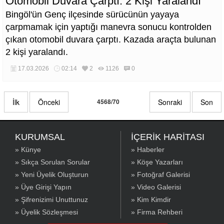
Otomobil Duvara Çarptı: 2 Kişi Yaralandı
Bingöl'ün Genç ilçesinde sürücünün yayaya
çarpmamak için yaptığı manevra sonucu kontrolden
çıkan otomobil duvara çarptı. Kazada araçta bulunan
2 kişi yaralandı.
17.03.2026
02:14
2
1126
0
İlk
Önceki
4568/70
Sonraki
Son
KURUMSAL
İÇERİK HARİTASI
» Künye
» Haberler
» Sıkça Sorulan Sorular
» Köşe Yazarları
» Yeni Üyelik Oluşturun
» Fotoğraf Galerisi
» Üye Girişi Yapın
» Video Galerisi
» Şifrenizimi Unuttunuz
» Kim Kimdir
» Üyelik Sözleşmesi
» Firma Rehberi