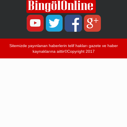
Sitemizde yayınlanan haberlerin telif hakları gazete ve haber
kaynaklarına aittir©Copyright 2017