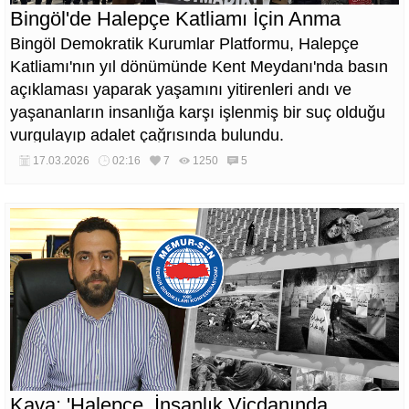
Bingöl'de Halepçe Katliamı İçin Anma
Bingöl Demokratik Kurumlar Platformu, Halepçe
Katliamı'nın yıl dönümünde Kent Meydanı'nda basın
açıklaması yaparak yaşamını yitirenleri andı ve
yaşananların insanlığa karşı işlenmiş bir suç olduğu
vurgulayıp adalet çağrısında bulundu.
17.03.2026
02:16
7
1250
5
Kava: 'Halepçe, İnsanlık Vicdanında