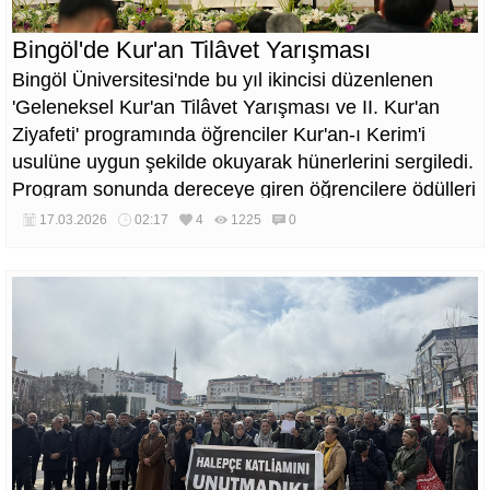
Bingöl'de Kur'an Tilâvet Yarışması
Bingöl Üniversitesi'nde bu yıl ikincisi düzenlenen
'Geleneksel Kur'an Tilâvet Yarışması ve II. Kur'an
Ziyafeti' programında öğrenciler Kur'an-ı Kerim'i
usulüne uygun şekilde okuyarak hünerlerini sergiledi.
Program sonunda dereceye giren öğrencilere ödülleri
verildi.
17.03.2026
02:17
4
1225
0