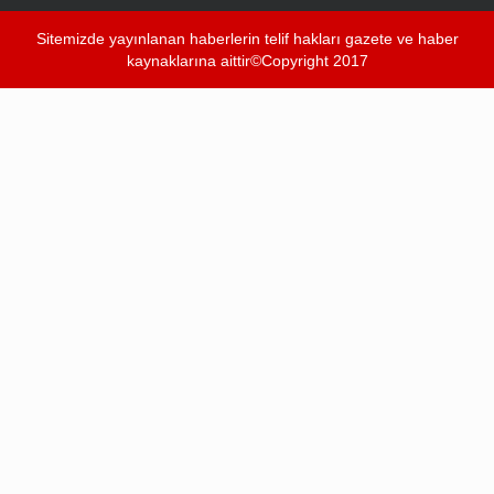
Sitemizde yayınlanan haberlerin telif hakları gazete ve haber
kaynaklarına aittir©Copyright 2017