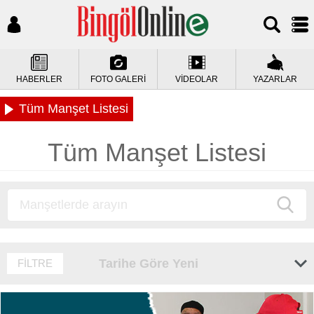
HABERLER
FOTO GALERİ
VİDEOLAR
YAZARLAR
Tüm Manşet Listesi
Tüm Manşet Listesi
Tarihe Göre Yeni
FİLTRE