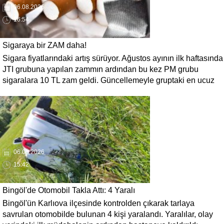
06.08.2026
16:54
Sigaraya bir ZAM daha!
Sigara fiyatlarındaki artış sürüyor. Ağustos ayının ilk haftasında
JTI grubuna yapılan zammın ardından bu kez PM grubu
sigaralara 10 TL zam geldi. Güncellemeyle gruptaki en ucuz
sigara 120 TL, en pahalı sigara ise 140 TL'ye yükseldi.
06.08.2026
15:42
Bingöl'de Otomobil Takla Attı: 4 Yaralı
Bingöl'ün Karlıova ilçesinde kontrolden çıkarak tarlaya
savrulan otomobilde bulunan 4 kişi yaralandı. Yaralılar, olay