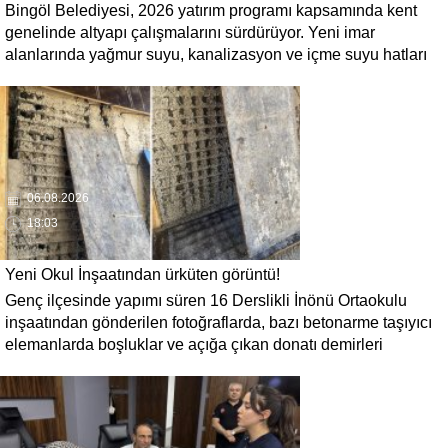
Bingöl Belediyesi, 2026 yatırım programı kapsamında kent
genelinde altyapı çalışmalarını sürdürüyor. Yeni imar
alanlarında yağmur suyu, kanalizasyon ve içme suyu hatları
güçlendirilirken, altyapısı tamamlanan bölgelerde üstyapı
düzenlemeleri de eş zamanlı yürütülüyor.
06.08.2026
18:03
Yeni Okul İnşaatından ürküten görüntü!
Genç ilçesinde yapımı süren 16 Derslikli İnönü Ortaokulu
inşaatından gönderilen fotoğraflarda, bazı betonarme taşıyıcı
elemanlarda boşluklar ve açığa çıkan donatı demirleri
görülüyor. Görüntüler, yapı kalitesine ilişkin soru işaretleri
oluştururken, yetkili kurumların teknik inceleme yapması
çağrısı yapıldı.