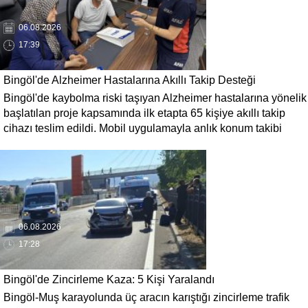
06.08.2026
17:39
Bingöl'de Alzheimer Hastalarına Akıllı Takip Desteği
Bingöl'de kaybolma riski taşıyan Alzheimer hastalarına yönelik
başlatılan proje kapsamında ilk etapta 65 kişiye akıllı takip
cihazı teslim edildi. Mobil uygulamayla anlık konum takibi
yapılabilecek cihazların, olası kayıp vakalarında hastalara
daha kısa sürede ulaşılmasını sağlaması hedefleniyor.
06.08.2026
17:28
Bingöl'de Zincirleme Kaza: 5 Kişi Yaralandı
Bingöl-Muş karayolunda üç aracın karıştığı zincirleme trafik