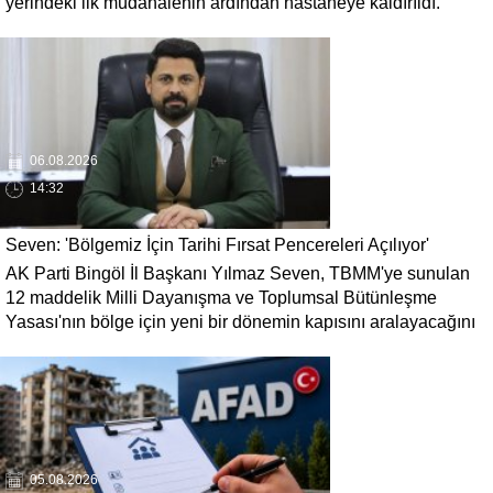
yerindeki ilk müdahalenin ardından hastaneye kaldırıldı.
06.08.2026
14:32
Seven: 'Bölgemiz İçin Tarihi Fırsat Pencereleri Açılıyor'
AK Parti Bingöl İl Başkanı Yılmaz Seven, TBMM'ye sunulan
12 maddelik Milli Dayanışma ve Toplumsal Bütünleşme
Yasası'nın bölge için yeni bir dönemin kapısını aralayacağını
söyledi. Seven, 'Terörün gölgesinde kaybedilen yılların
ardından bölgemizin üretim, yatırım ve istihdam potansiyelinin
yeniden canlanacağına inanıyoruz' dedi.
05.08.2026