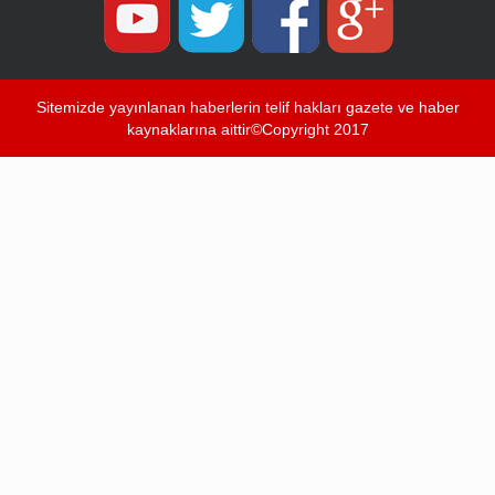
Sitemizde yayınlanan haberlerin telif hakları gazete ve haber
kaynaklarına aittir©Copyright 2017