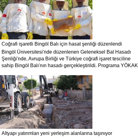
07.08.2026
17:49
Coğrafi işaretli Bingöl Balı için hasat şenliği düzenlendi
Bingöl Üniversitesi'nde düzenlenen Geleneksel Bal Hasadı
Şenliği'nde, Avrupa Birliği ve Türkiye coğrafi işaret tesciline
sahip Bingöl Balı'nın hasadı gerçekleştirildi. Programa YÖKAK
Başkanı Prof. Dr. Ümit Kocabıçak ile çok sayıda kurum
temsilcisi katıldı.
07.08.2026
17:17
Altyapı yatırımları yeni yerleşim alanlarına taşınıyor