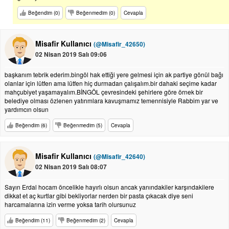
Beğendim (0)
Beğenmedim (0)
Cevapla
Misafir Kullanıcı
(@Misafir_42650)
02 Nisan 2019 Salı 09:06
başkanım tebrik ederim.bingöl hak ettiği yere gelmesi için ak partiye gönül bağı
olanlar için lütfen ama lütfen hiç durmadan çalışalım.bir dahaki seçime kadar
mahçubiyet yaşamayalım.BİNGÖL çevresindeki şehirlere göre örnek bir
belediye olması özlenen yatırımlara kavuşmamız temennisiyle Rabbim yar ve
yardımcın olsun
Beğendim (6)
Beğenmedim (5)
Cevapla
Misafir Kullanıcı
(@Misafir_42640)
02 Nisan 2019 Salı 08:07
Sayın Erdal hocam öncelikle hayırlı olsun ancak yanındakiler karşındakilere
dikkat et aç kurtlar gibi bekliyorlar nerden bir pasta çıkacak diye seni
harcamalarına izin verme yoksa tarih olursunuz
Beğendim (11)
Beğenmedim (2)
Cevapla