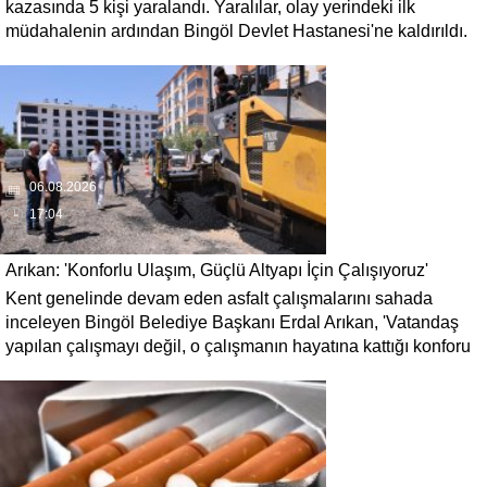
kazasında 5 kişi yaralandı. Yaralılar, olay yerindeki ilk
müdahalenin ardından Bingöl Devlet Hastanesi'ne kaldırıldı.
06.08.2026
17:04
Arıkan: 'Konforlu Ulaşım, Güçlü Altyapı İçin Çalışıyoruz'
Kent genelinde devam eden asfalt çalışmalarını sahada
inceleyen Bingöl Belediye Başkanı Erdal Arıkan, 'Vatandaş
yapılan çalışmayı değil, o çalışmanın hayatına kattığı konforu
hatırlar' diyerek, ulaşım yatırımlarında kalıcı ve güvenli
çözümleri öncelediklerini söyledi. Arıkan, bu sezon yaklaşık 40
bin ton asfalt serimi gerçekleştirileceğini belirtti.