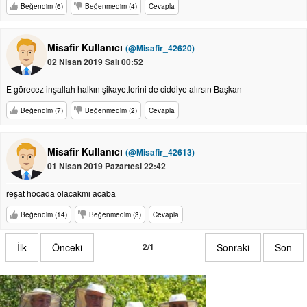
Beğendim (6)
Beğenmedim (4)
Cevapla
Misafir Kullanıcı
(@Misafir_42620)
02 Nisan 2019 Salı 00:52
E görecez inşallah halkın şikayetlerini de ciddiye alırsın Başkan
Beğendim (7)
Beğenmedim (2)
Cevapla
Misafir Kullanıcı
(@Misafir_42613)
01 Nisan 2019 Pazartesi 22:42
reşat hocada olacakmı acaba
Beğendim (14)
Beğenmedim (3)
Cevapla
İlk
Önceki
2/1
Sonraki
Son