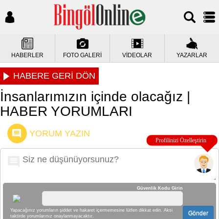
HABERLER
FOTO GALERİ
VİDEOLAR
YAZARLAR
HABERE GERİ DÖN
İnsanlarımızın içinde olacağız |
HABER YORUMLARI
YORUM YAZIN
Güvenlik Kodu Girin
Yapacağınız yorumların şiddet ve hakaret içermemesine lütfen dikkat edin. Aksi
Gönder
taktirde yorumlarınız onaylanmayacaktır.