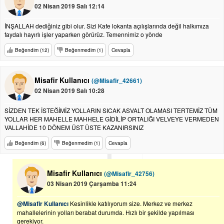
02 Nisan 2019 Salı 12:14
İNŞALLAH dediğiniz gibi olur. Sizi Kafe lokanta açılışlarında değil halkımıza
faydalı hayırlı işler yaparken görürüz. Temennimiz o yönde
Beğendim (12)
Beğenmedim (1)
Cevapla
Misafir Kullanıcı
(@Misafir_42661)
02 Nisan 2019 Salı 10:28
SİZDEN TEK İSTEĞİMİZ YOLLARIN SICAK ASVALT OLAMASI TERTEMİZ TÜM
YOLLAR HER MAHELLE MAHHELE GİDİLİP ORTALIĞI VELVEYE VERMEDEN
VALLAHİDE 10 DÖNEM ÜST ÜSTE KAZANIRSINIZ
Beğendim (6)
Beğenmedim (1)
Cevapla
Misafir Kullanıcı
(@Misafir_42756)
03 Nisan 2019 Çarşamba 11:24
@Misafir Kullanıcı
Kesinlikle katılıyorum size. Merkez ve merkez
mahallelerinin yolları berabat durumda. Hızlı bir şekilde yapılması
gerekiyor.