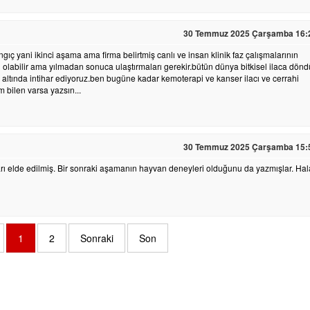
30 Temmuz 2025 Çarşamba 16:
ıç yani ikinci aşama ama firma belirtmiş canlı ve insan klinik faz çalışmalarının
 olabilir ama yılmadan sonuca ulaştırmaları gerekir.bütün dünya bitkisel ilaca dönd
dı altında intihar ediyoruz.ben bugüne kadar kemoterapi ve kanser ilacı ve cerrahi
 bilen varsa yazsın...
30 Temmuz 2025 Çarşamba 15:
rı elde edilmiş. Bir sonraki aşamanın hayvan deneyleri olduğunu da yazmışlar. Hal
1
2
Sonraki
Son