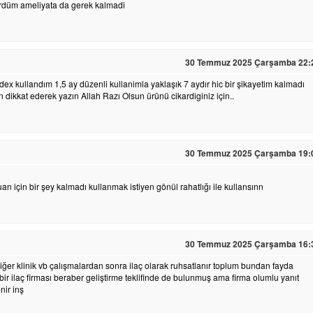
gördüm ameliyata da gerek kalmadi
30 Temmuz 2025 Çarşamba 22:
ex kullandım 1,5 ay düzenli kullanimla yaklaşık 7 aydır hic bir şikayetim kalmadı
 dikkat ederek yazın Allah Razı Olsun ürünü cikardiginiz için..
30 Temmuz 2025 Çarşamba 19:
n için bir şey kalmadı kullanmak istiyen gönül rahatlığı ile kullansınn
30 Temmuz 2025 Çarşamba 16:
iğer klinik vb çalışmalardan sonra ilaç olarak ruhsatlanır toplum bundan fayda
r ilaç firması beraber geliştirme teklifinde de bulunmuş ama firma olumlu yanıt
nir inş