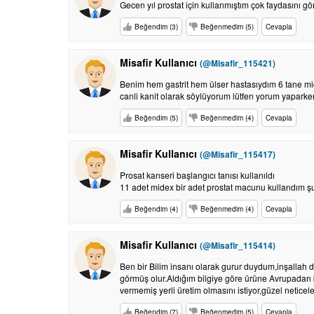
Gecen yıl prostat için kullanmıştım çok faydasını 
Beğendim (3)
Beğenmedim (5)
Cevapla
Misafir Kullanıcı
(@Misafir_115421)
Benim hem gastrit hem ülser hastasıydım 6 tane mid
canli kanit olarak söylüyorum lütfen yorum yaparken
Beğendim (5)
Beğenmedim (4)
Cevapla
Misafir Kullanıcı
(@Misafir_115417)
Prosat kanseri başlangıcı tanısı kullanıldı
11 adet midex bir adet prostat macunu kullandım şua
Beğendim (4)
Beğenmedim (4)
Cevapla
Misafir Kullanıcı
(@Misafir_115414)
Ben bir Bilim insanı olarak gurur duydum,inşallah d
görmüş olur.Aldığım bilgiye göre ürüne Avrupadan bi
vermemiş yerli üretim olmasını istiyor,güzel neticele
Beğendim (7)
Beğenmedim (5)
Cevapla