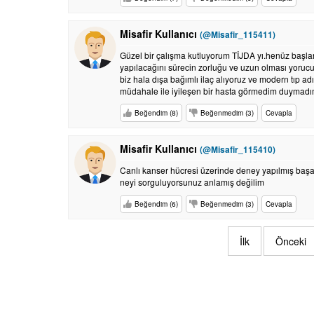
Misafir Kullanıcı
(@Misafir_115411)
Güzel bir çalışma kutluyorum TİJDA yı.henüz başlang
yapılacağını sürecin zorluğu ve uzun olması yorucu
biz hala dışa bağımlı ilaç alıyoruz ve modern tıp a
müdahale ile iyileşen bir hasta görmedim duymadım
Beğendim (8)
Beğenmedim (3)
Cevapla
Misafir Kullanıcı
(@Misafir_115410)
Canlı kanser hücresi üzerinde deney yapılmış başa
neyi sorguluyorsunuz anlamış değilim
Beğendim (6)
Beğenmedim (3)
Cevapla
İlk
Önceki