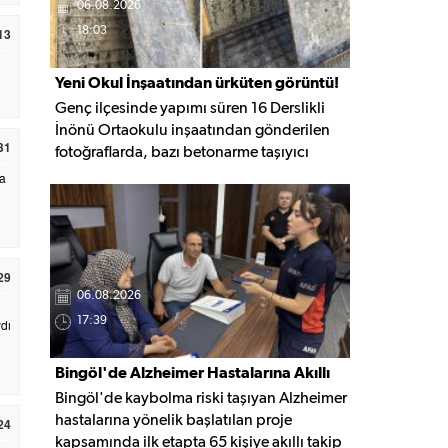
06.08.2026
13
18:03
Yeni Okul İnşaatından ürküten görüntü!
Genç ilçesinde yapımı süren 16 Derslikli
İnönü Ortaokulu inşaatından gönderilen
31
fotoğraflarda, bazı betonarme taşıyıcı
elemanlarda boşluklar ve açığa çıkan
na
donatı demirleri görülüyor. Görüntüler,
yapı kalitesine ilişkin soru işaretleri
oluştururken, yetkili kurumların teknik
inceleme yapması çağrısı yapıldı.
29
06.08.2026
17:39
dı
Bingöl'de Alzheimer Hastalarına Akıllı
Bingöl'de kaybolma riski taşıyan Alzheimer
Takip Desteği
hastalarına yönelik başlatılan proje
24
kapsamında ilk etapta 65 kişiye akıllı takip