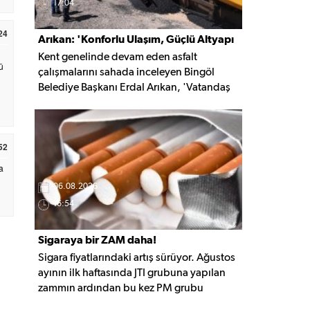
17:04
24
Arıkan: 'Konforlu Ulaşım, Güçlü Altyapı
Kent genelinde devam eden asfalt
İçin Çalışıyoruz'
ü
çalışmalarını sahada inceleyen Bingöl
Belediye Başkanı Erdal Arıkan, 'Vatandaş
yapılan çalışmayı değil, o çalışmanın
hayatına kattığı konforu hatırlar' diyerek,
ulaşım yatırımlarında kalıcı ve güvenli
52
çözümleri öncelediklerini söyledi. Arıkan,
bu sezon yaklaşık 40 bin ton asfalt serimi
a
gerçekleştirileceğini belirtti.
06.08.2026
16:54
Sigaraya bir ZAM daha!
Sigara fiyatlarındaki artış sürüyor. Ağustos
ayının ilk haftasında JTI grubuna yapılan
zammın ardından bu kez PM grubu
sigaralara 10 TL zam geldi. Güncellemeyle