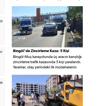
cihazı teslim edildi. Mobil uygulamayla
anlık konum takibi yapılabilecek cihazların,
olası kayıp vakalarında hastalara daha kısa
sürede ulaşılmasını sağlaması hedefleniyor.
22
06.08.2026
17:28
Bingöl'de Zincirleme Kaza: 5 Kişi
01
Bingöl-Muş karayolunda üç aracın karıştığı
Yaralandı
zincirleme trafik kazasında 5 kişi yaralandı.
Yaralılar, olay yerindeki ilk müdahalenin
ardından Bingöl Devlet Hastanesi'ne
kaldırıldı.
35
06.08.2026