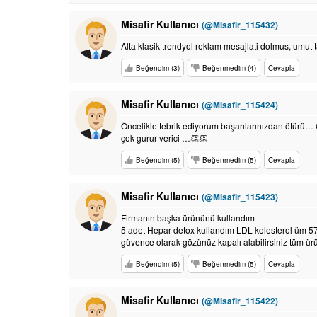
Misafir Kullanıcı
(@Misafir_115432)
Alta klasik trendyol reklam mesajlati dolmus, umut t
Beğendim (3)
Beğenmedim (4)
Cevapla
Misafir Kullanıcı
(@Misafir_115424)
Öncelikle tebrik ediyorum başarılarınızdan ötürü… 
çok gurur verici …👏👏
Beğendim (5)
Beğenmedim (5)
Cevapla
Misafir Kullanıcı
(@Misafir_115423)
Firmanın başka ürününü kullandım
5 adet Hepar detox kullandım LDL kolesterol üm 5
güvence olarak gözünüz kapalı alabilirsiniz tüm 
Beğendim (5)
Beğenmedim (5)
Cevapla
Misafir Kullanıcı
(@Misafir_115422)