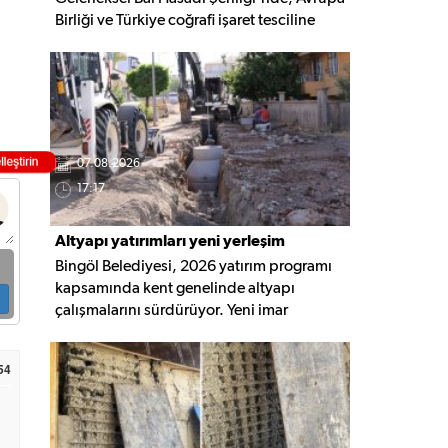
Birliği ve Türkiye coğrafi işaret tesciline
sahip Bingöl Balı'nın hasadı
gerçekleştirildi. Programa YÖKAK Başkanı
Prof. Dr. Ümit Kocabıçak ile çok sayıda
kurum temsilcisi katıldı.
07.08.2026
17:17
Altyapı yatırımları yeni yerleşim
Bingöl Belediyesi, 2026 yatırım programı
alanlarına taşınıyor
kapsamında kent genelinde altyapı
çalışmalarını sürdürüyor. Yeni imar
alanlarında yağmur suyu, kanalizasyon ve
içme suyu hatları güçlendirilirken, altyapısı
54
tamamlanan bölgelerde üstyapı
düzenlemeleri de eş zamanlı yürütülüyor.