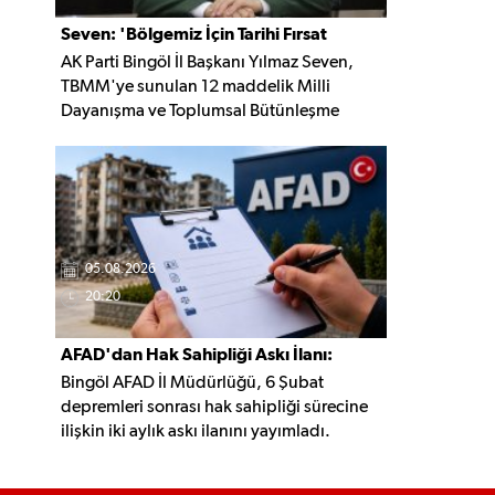
Seven: 'Bölgemiz İçin Tarihi Fırsat
AK Parti Bingöl İl Başkanı Yılmaz Seven,
Pencereleri Açılıyor'
TBMM'ye sunulan 12 maddelik Milli
Dayanışma ve Toplumsal Bütünleşme
Yasası'nın bölge için yeni bir dönemin
kapısını aralayacağını söyledi. Seven,
'Terörün gölgesinde kaybedilen yılların
ardından bölgemizin üretim, yatırım ve
istihdam potansiyelinin yeniden
canlanacağına inanıyoruz' dedi.
05.08.2026
20:20
AFAD'dan Hak Sahipliği Askı İlanı:
Bingöl AFAD İl Müdürlüğü, 6 Şubat
Başvurular Başladı
depremleri sonrası hak sahipliği sürecine
ilişkin iki aylık askı ilanını yayımladı.
Belirlenen şartları taşıyan vatandaşlar, 3
Ekim 2026'ya kadar gerekli belgelerle