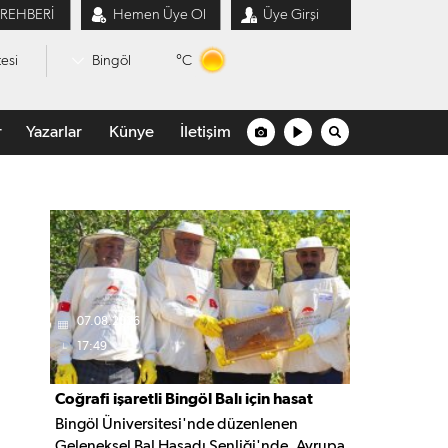
 REHBERİ
Hemen Üye Ol
Üye Girşi
°C
esi
Bingöl
r
Yazarlar
Künye
İletişim
07.08.2026
17:49
Coğrafi işaretli Bingöl Balı için hasat
Bingöl Üniversitesi'nde düzenlenen
şenliği düzenlendi
Geleneksel Bal Hasadı Şenliği'nde, Avrupa