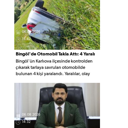
gruptaki en ucuz sigara 120 TL, en pahalı
sigara ise 140 TL'ye yükseldi.
06.08.2026
15:42
Bingöl'de Otomobil Takla Attı: 4 Yaralı
Bingöl'ün Karlıova ilçesinde kontrolden
çıkarak tarlaya savrulan otomobilde
bulunan 4 kişi yaralandı. Yaralılar, olay
yerindeki ilk müdahalenin ardından
hastaneye kaldırıldı.
06.08.2026
14:32