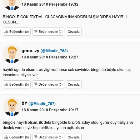
18 Kasım 2010 Perşembe 19:32
BİNGÖLE COK FAYDALİ OLACAGİNA İNANİYORUM ŞİMDİDEN HAYİRLİ
OLSUN...
Beğendim (0)
Beğenmedim (0)
Cevapla
genc..zy
(@Misafir_768)
18 Kasım 2010 Perşembe 19:27
hayirli ugurlu olsun... adyligi verirlerse cok seviniriz. bingölün böyle okumuş
insanlara ihtiyaci var...
Beğendim (0)
Beğenmedim (0)
Cevapla
XY
(@Misafir_767)
18 Kasım 2010 Perşembe 19:17
bingöle hayirli olsun. ilk defa bingölde bi profs aday oldu. gurur duymaliyiz ve
destek vermeliyiz hep birlikte.... yolun açik olsun
Beğendim (0)
Beğenmedim (0)
Cevapla