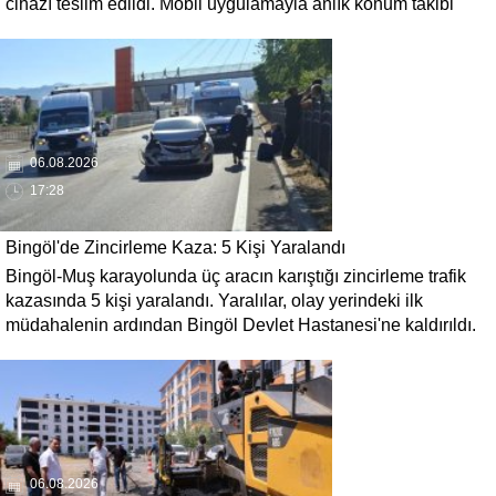
cihazı teslim edildi. Mobil uygulamayla anlık konum takibi
yapılabilecek cihazların, olası kayıp vakalarında hastalara
daha kısa sürede ulaşılmasını sağlaması hedefleniyor.
06.08.2026
17:28
Bingöl'de Zincirleme Kaza: 5 Kişi Yaralandı
Bingöl-Muş karayolunda üç aracın karıştığı zincirleme trafik
kazasında 5 kişi yaralandı. Yaralılar, olay yerindeki ilk
müdahalenin ardından Bingöl Devlet Hastanesi'ne kaldırıldı.
06.08.2026