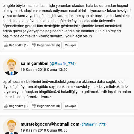
bingöle böyle insanlar lazım işte yorumları okudum hala bu durumdan hoşnut
olmayan arkadaşlar var merak ediyorum nasıl birini istiyorsunuz tekrar fevziyimi
yoksa anıkımı veya bingöle hiçbir yararı dokunmayan bir başkasınımı kesinilkle
kendisine olan güvenim tamdır bingöle de faydası olacaktır üniversite
öğrencilerine gerekli tüm desteğide göstermiştir. şimdide kendi memleketi
adına güzel şeyler yapma peşindedir kendisi ve okumuş kültürlü bireyleri
başımızda görmekten kıvanç duyarız... yolun açık olsun
Beğendim (0)
Beğenmedim (0)
Cevapla
saim çamlıbel
(@Misafir_775)
19 Kasım 2010 Cuma 13:20
eşref hocamız birikimini ünüversitedeki gençlere aktarırsa daha sağlıklı olur
diye düşünüyorum.bingölde sayın bakanımız cevdet yılmaz bey miletvekilimiz
sayın av.yusuf coşkun bingölümüzü hakettiği yere getireceklerdir inşallah onları
tekrar listede görmek istiyoruz.
Beğendim (0)
Beğenmedim (0)
Cevapla
muratekgocen@hotmail.com
(@Misafir_773)
19 Kasım 2010 Cuma 00:55