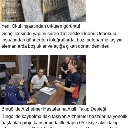
06.08.2026
18:03
Yeni Okul İnşaatından ürküten görüntü!
Genç ilçesinde yapımı süren 16 Derslikli İnönü Ortaokulu
inşaatından gönderilen fotoğraflarda, bazı betonarme taşıyıcı
elemanlarda boşluklar ve açığa çıkan donatı demirleri
görülüyor. Görüntüler, yapı kalitesine ilişkin soru işaretleri
oluştururken, yetkili kurumların teknik inceleme yapması
çağrısı yapıldı.
06.08.2026
17:39
Bingöl'de Alzheimer Hastalarına Akıllı Takip Desteği
Bingöl'de kaybolma riski taşıyan Alzheimer hastalarına yönelik
başlatılan proje kapsamında ilk etapta 65 kişiye akıllı takip