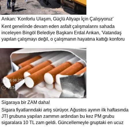
17:04
Arıkan: 'Konforlu Ulaşım, Güçlü Altyapı İçin Çalışıyoruz'
Kent genelinde devam eden asfalt çalışmalarını sahada
inceleyen Bingöl Belediye Başkanı Erdal Arıkan, 'Vatandaş
yapılan çalışmayı değil, o çalışmanın hayatına kattığı konforu
hatırlar' diyerek, ulaşım yatırımlarında kalıcı ve güvenli
çözümleri öncelediklerini söyledi. Arıkan, bu sezon yaklaşık 40
bin ton asfalt serimi gerçekleştirileceğini belirtti.
06.08.2026
16:54
Sigaraya bir ZAM daha!
Sigara fiyatlarındaki artış sürüyor. Ağustos ayının ilk haftasında
JTI grubuna yapılan zammın ardından bu kez PM grubu
sigaralara 10 TL zam geldi. Güncellemeyle gruptaki en ucuz
sigara 120 TL, en pahalı sigara ise 140 TL'ye yükseldi.