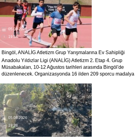
05.08.2026
19:54
Bingöl, ANALİG Atletizm Grup Yarışmalarına Ev Sahipliği
Anadolu Yıldızlar Ligi (ANALİG) Atletizm 2. Etap 4. Grup
Yapacak
Müsabakaları, 10-12 Ağustos tarihleri arasında Bingöl'de
düzenlenecek. Organizasyonda 16 ilden 209 sporcu madalya
mücadelesi verecek.
05.08.2026
19:38