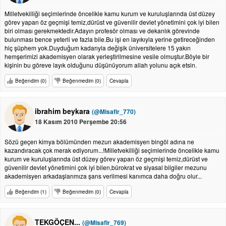
Milletvekilliği seçimlerinde öncelikle kamu kurum ve kuruluşlarında üst düzey
görev yapan öz geçmişi temiz,dürüst ve güvenilir devlet yönetimini çok iyi bilen
biri olması gerekmektedir.Adayın profesör olması ve dekanlık görevinde
bulunması bence yeterli ve fazla bile.Bu işi en layıkıyla yerine getireceğinden
hiç şüphem yok.Duyduğum kadarıyla değişik üniversitelere 15 yakın
hemşerimizi akademisyen olarak yerleştirilmesine vesile olmuştur.Böyle bir
kişinin bu göreve layık olduğunu düşünüyorum allah yolunu açık etsin.
Beğendim (0)
Beğenmedim (0)
Cevapla
ibrahim beykara
(@Misafir_770)
18 Kasım 2010 Perşembe 20:56
Sözü geçen kimya bölümünden mezun akademisyen bingöl adına ne
kazandıracak çok merak ediyorum...!Milletvekilliği seçimlerinde öncelikle kamu
kurum ve kuruluşlarında üst düzey görev yapan öz geçmişi temiz,dürüst ve
güvenilir devlet yönetimini çok iyi bilen,bürokrat ve siyasal bilgiler mezunu
akademisyen arkadaşlarımıza şans verilmesi kanımca daha doğru olur...
Beğendim (1)
Beğenmedim (0)
Cevapla
TEKGÖÇEN...
(@Misafir_769)