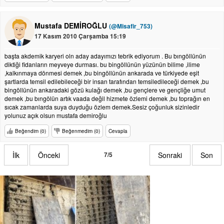
Mustafa DEMİROĞLU
(@Misafir_753)
17 Kasım 2010 Çarşamba 15:19
başta akdemik karyeri oln aday adayımızı tebrik ediyorum . Bu bıngöllünün
diktiği fidanların meyveye durması. bu bingöllünün yüzünün bilime ,ilime
,kalkınmaya dönmesi demek ,bu bingöllünün ankarada ve türkiyede eşit
şartlarda temsil edilebileceği bir insan tarafından temsiledileceği demek ,bu
bingöllünün ankaradaki gözü kulağı demek ,bu gençlere ve gençliğe umut
demek ,bu bıngölün artık vaada değil hizmete özlemi demek ,bu toprağın en
sıcak zamanlarda suya duyduğu özlem demek.Sesiz çoğunluk sizinledir
yolunuz açık olsun mustafa demiroğlu
Beğendim (0)
Beğenmedim (0)
Cevapla
İlk
Önceki
7/5
Sonraki
Son