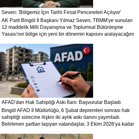
Seven: 'Bölgemiz İçin Tarihi Fırsat Pencereleri Açılıyor'
AK Parti Bingöl İl Başkanı Yılmaz Seven, TBMM'ye sunulan
12 maddelik Milli Dayanışma ve Toplumsal Bütünleşme
Yasası'nın bölge için yeni bir dönemin kapısını aralayacağını
söyledi. Seven, 'Terörün gölgesinde kaybedilen yılların
ardından bölgemizin üretim, yatırım ve istihdam potansiyelinin
yeniden canlanacağına inanıyoruz' dedi.
05.08.2026
20:20
AFAD'dan Hak Sahipliği Askı İlanı: Başvurular Başladı
Bingöl AFAD İl Müdürlüğü, 6 Şubat depremleri sonrası hak
sahipliği sürecine ilişkin iki aylık askı ilanını yayımladı.
Belirlenen şartları taşıyan vatandaşlar, 3 Ekim 2026'ya kadar
gerekli belgelerle başvuruda bulunabilecek.