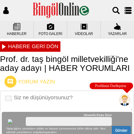
HABERLER
FOTO GALERİ
VİDEOLAR
YAZARLAR
HABERE GERİ DÖN
Prof. dr. taş bingöl milletvekilliği'ne
aday adayı | HABER YORUMLARI
YORUM YAZIN
Güvenlik Kodu Girin
Yapacağınız yorumların şiddet ve hakaret içermemesine lütfen dikkat edin. Aksi
Gönder
taktirde yorumlarınız onaylanmayacaktır.