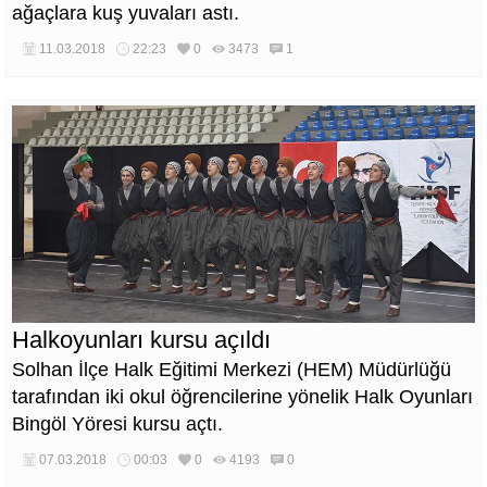
ağaçlara kuş yuvaları astı.
11.03.2018
22:23
0
3473
1
Halkoyunları kursu açıldı
Solhan İlçe Halk Eğitimi Merkezi (HEM) Müdürlüğü
tarafından iki okul öğrencilerine yönelik Halk Oyunları
Bingöl Yöresi kursu açtı.
07.03.2018
00:03
0
4193
0