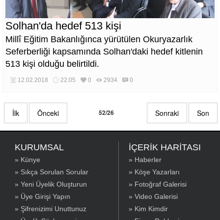
Solhan'da hedef 513 kişi
Millî Eğitim Bakanlığınca yürütülen Okuryazarlık
Seferberliği kapsamında Solhan'daki hedef kitlenin
513 kişi olduğu belirtildi.
12.02.2018
22:05
0
2934
0
İlk
Önceki
52/26
Sonraki
Son
KURUMSAL
İÇERİK HARİTASI
» Künye
» Haberler
» Sıkça Sorulan Sorular
» Köşe Yazarları
» Yeni Üyelik Oluşturun
» Fotoğraf Galerisi
» Üye Girişi Yapın
» Video Galerisi
» Şifrenizimi Unuttunuz
» Kim Kimdir