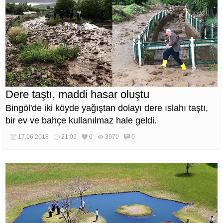
Dere taştı, maddi hasar oluştu
Bingöl'de iki köyde yağıştan dolayı dere ıslahı taştı,
bir ev ve bahçe kullanılmaz hale geldi.
17.06.2018
21:09
0
3970
0