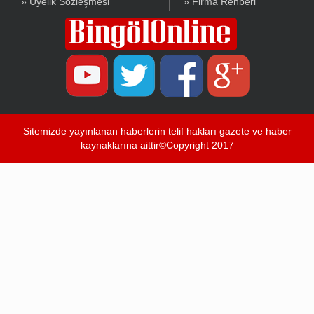
» Üyelik Sözleşmesi
» Firma Rehberi
Sitemizde yayınlanan haberlerin telif hakları gazete ve haber
kaynaklarına aittir©Copyright 2017