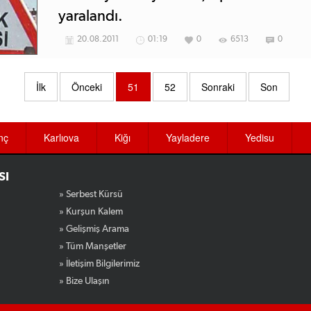
yaralandı.
20.08.2011
01:19
0
6513
0
İlk
Önceki
51
52
Sonraki
Son
nç
Karlıova
Kiğı
Yayladere
Yedisu
SI
» Serbest Kürsü
» Kurşun Kalem
» Gelişmiş Arama
» Tüm Manşetler
» İletişim Bilgilerimiz
» Bize Ulaşın