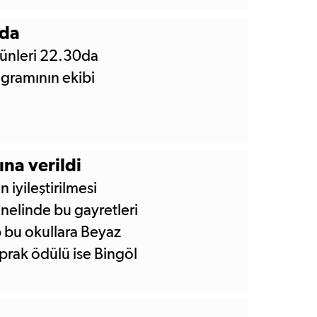
'da
ünleri 22.30da
ogramının ekibi
na verildi
n iyileştirilmesi
nelinde bu gayretleri
 bu okullara Beyaz
prak ödülü ise Bingöl
rildi. 3 ödülün tamamı