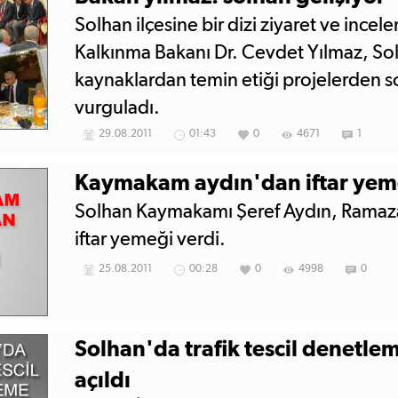
Solhan ilçesine bir dizi ziyaret ve inc
Kalkınma Bakanı Dr. Cevdet Yılmaz, Solh
kaynaklardan temin etiği projelerden son
vurguladı.
29.08.2011
01:43
0
4671
1
Kaymakam aydın'dan iftar yem
Solhan Kaymakamı Şeref Aydın, Ramazan
iftar yemeği verdi.
25.08.2011
00:28
0
4998
0
Solhan'da trafik tescil denetl
açıldı