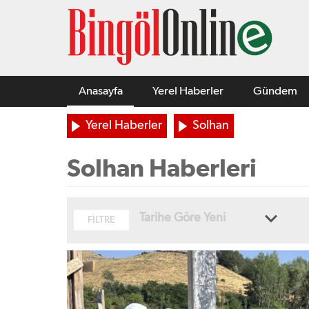
Anasayfa
Yerel Haberler
Gündem
Yerel Haberler
Solhan
Solhan Haberleri
Tarihe Göre Yeni
FİLTRE