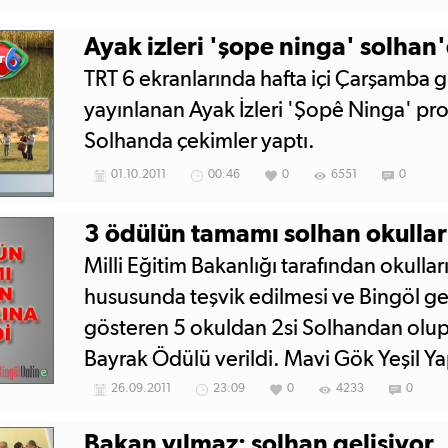
Ayak izleri 'şope ninga' solhan
TRT 6 ekranlarında hafta içi Çarşamba g
yayınlanan Ayak İzleri 'Şopê Ninga' pr
Solhanda çekimler yaptı.
01.10.2011
00:46
0
6551
0
3 ödülün tamamı solhan okulları
Milli Eğitim Bakanlığı tarafından okulları
hususunda teşvik edilmesi ve Bingöl ge
gösteren 5 okuldan 2si Solhandan olup
Bayrak Ödülü verildi. Mavi Gök Yeşil Ya
İl Milli Eğitim Müdürlüğü tarafından ve
26.09.2011
23:09
0
4233
0
Solhan okullarına verildi.
Bakan yılmaz: solhan gelişiyor