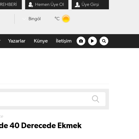
 REHBERİ
Hemen Üye Ol
Üye Girşi
°C
Bingöl
r
Yazarlar
Künye
İletişim
ce
'de 40 Derecede Ekmek