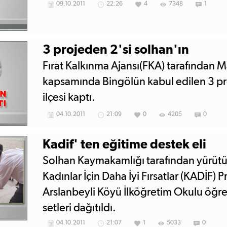
09.10.2011
22:26
4
7348
1
3 projeden 2'si solhan'ın
Fırat Kalkınma Ajansı(FKA) tarafından M
kapsamında Bingölün kabul edilen 3 pr
ilçesi kaptı.
04.10.2011
21:09
0
4205
0
Kadif' ten eğitime destek eli
Solhan Kaymakamlığı tarafından yürütül
Kadınlar İçin Daha İyi Fırsatlar (KADİF)
Arslanbeyli Köyü İlköğretim Okulu öğre
setleri dağıtıldı.
04.10.2011
21:07
1
5033
0