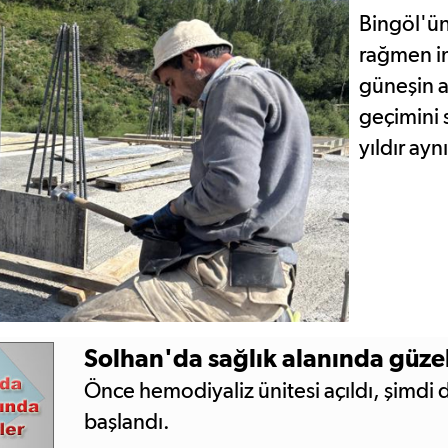
Bingöl'ün
rağmen in
güneşin al
geçimini 
yıldır ay
Solhan'da sağlık alanında güzel
Önce hemodiyaliz ünitesi açıldı, şimdi 
başlandı.