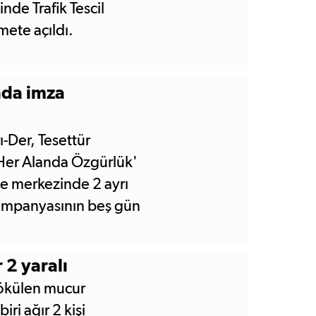
de Trafik Tescil
mete açıldı.
nda imza
-Der, Tesettür
Her Alanda Özgürlük'
çe merkezinde 2 ayrı
kampanyasının beş gün
 2 yaralı
dökülen mucur
ri ağır 2 kişi