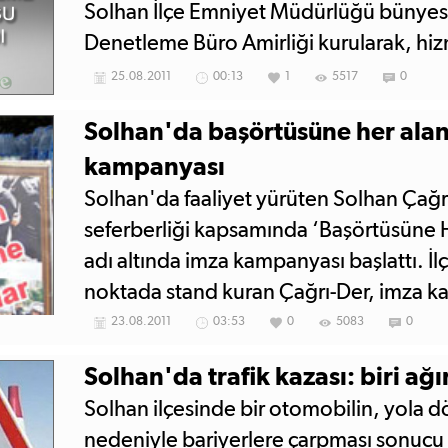
Solhan İlçe Emniyet Müdürlüğü bünyesin
Denetleme Büro Amirliği kurularak, hiz
25.08.2011
00:13
1
5517
0
Solhan'da başörtüsüne her ala
kampanyası
Solhan'da faaliyet yürüten Solhan Çağrı
seferberliği kapsamında ‘Başörtüsüne 
adı altında imza kampanyası başlattı. İl
noktada stand kuran Çağrı-Der, imza 
süreceğini bildirdi.
23.08.2011
03:53
0
5083
0
Solhan'da trafik kazası: biri ağır
Solhan ilçesinde bir otomobilin, yola 
nedeniyle bariyerlere çarpması sonucu bi