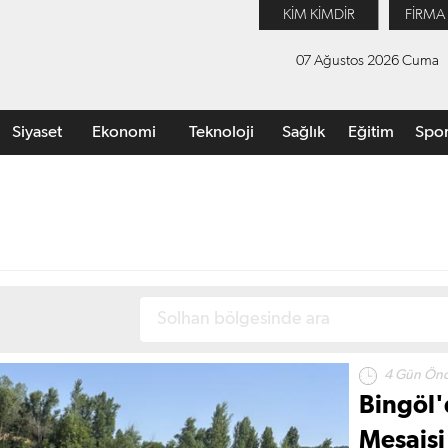
KİM KİMDİR
FİRMA
07 Ağustos 2026 Cuma
Siyaset
Ekonomi
Teknoloji
Sağlık
Eğitim
Spo
4 Gün Ön
Bingöl
Mesaisi