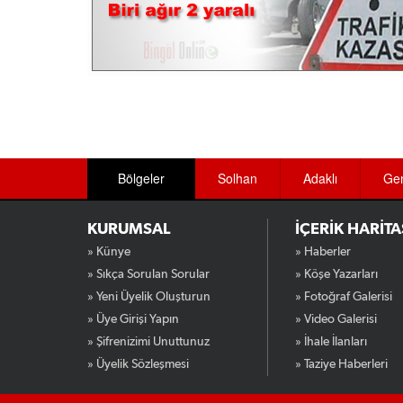
Bölgeler
Solhan
Adaklı
Ge
KURUMSAL
İÇERİK HARİTA
» Künye
» Haberler
» Sıkça Sorulan Sorular
» Köşe Yazarları
» Yeni Üyelik Oluşturun
» Fotoğraf Galerisi
» Üye Girişi Yapın
» Video Galerisi
» Şifrenizimi Unuttunuz
» İhale İlanları
» Üyelik Sözleşmesi
» Taziye Haberleri