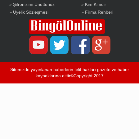
» Şifrenizimi Unuttunuz
» Kim Kimdir
» Üyelik Sözleşmesi
» Firma Rehberi
Sitemizde yayınlanan haberlerin telif hakları gazete ve haber
kaynaklarına aittir©Copyright 2017