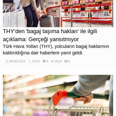
THY'den 'bagaj taşıma hakları' ile ilgili
açıklama: Gerçeği yansıtmıyor
Türk Hava Yolları (THY), yolcuların bagaj haklarının
kaldırıldığına dair haberlere yanıt geldi.
09.06.2022
10:55
0
3514
0