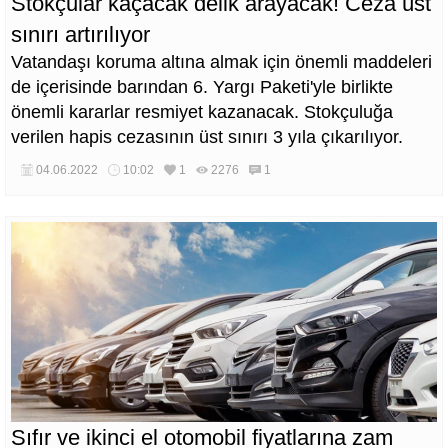
Stokçular kaçacak delik arayacak! Ceza üst
sınırı artırılıyor
Vatandaşı koruma altına almak için önemli maddeleri
de içerisinde barından 6. Yargı Paketi'yle birlikte
önemli kararlar resmiyet kazanacak. Stokçuluğa
verilen hapis cezasının üst sınırı 3 yıla çıkarılıyor.
04.06.2022
10:02
1
2276
1
Sıfır ve ikinci el otomobil fiyatlarına zam