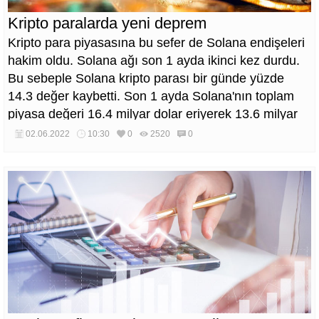
Kripto paralarda yeni deprem
Kripto para piyasasına bu sefer de Solana endişeleri
hakim oldu. Solana ağı son 1 ayda ikinci kez durdu.
Bu sebeple Solana kripto parası bir günde yüzde
14.3 değer kaybetti. Son 1 ayda Solana'nın toplam
piyasa değeri 16.4 milyar dolar eriyerek 13.6 milyar
dolara geriledi. Bu süreçte yatırımcı yüzde 59
02.06.2022
10:30
0
2520
0
kaybetti. Bugün Solana'da yaşanan endişeler
Bitcoin'in de yüzde 5.5 değer kaybederek 30.000
doların altına gerilemesine katkıda bulundu