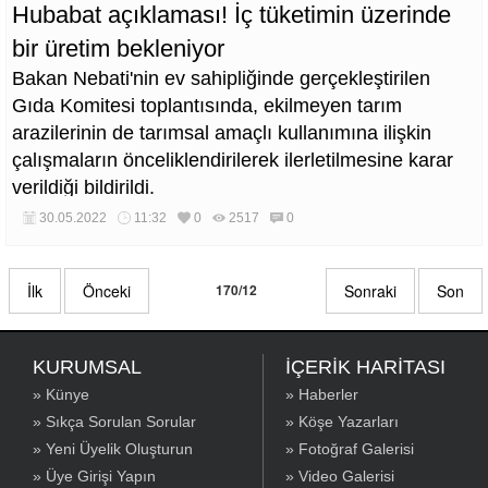
Hubabat açıklaması! İç tüketimin üzerinde
bir üretim bekleniyor
Bakan Nebati'nin ev sahipliğinde gerçekleştirilen
Gıda Komitesi toplantısında, ekilmeyen tarım
arazilerinin de tarımsal amaçlı kullanımına ilişkin
çalışmaların önceliklendirilerek ilerletilmesine karar
verildiği bildirildi.
30.05.2022
11:32
0
2517
0
İlk
Önceki
170/12
Sonraki
Son
KURUMSAL
İÇERİK HARİTASI
» Künye
» Haberler
» Sıkça Sorulan Sorular
» Köşe Yazarları
» Yeni Üyelik Oluşturun
» Fotoğraf Galerisi
» Üye Girişi Yapın
» Video Galerisi