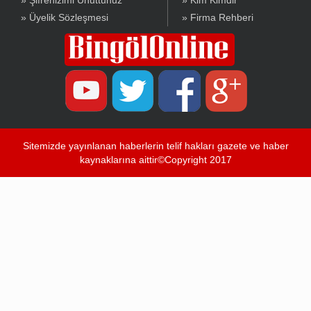
» Şifrenizimi Unuttunuz
» Kim Kimdir
» Üyelik Sözleşmesi
» Firma Rehberi
Sitemizde yayınlanan haberlerin telif hakları gazete ve haber
kaynaklarına aittir©Copyright 2017