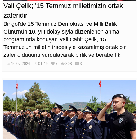
Vali Çelik; '15 Temmuz milletimizin ortak
zaferidir'
Bingöl'de 15 Temmuz Demokrasi ve Milli Birlik
Günü'nün 10. yılı dolayısıyla düzenlenen anma
programında konuşan Vali Cahit Çelik, 15
Temmuz'un milletin iradesiyle kazanılmış ortak bir
zafer olduğunu vurgulayarak birlik ve beraberlik
mesajı verdi.
16.07.2026
01:49
7
808
3