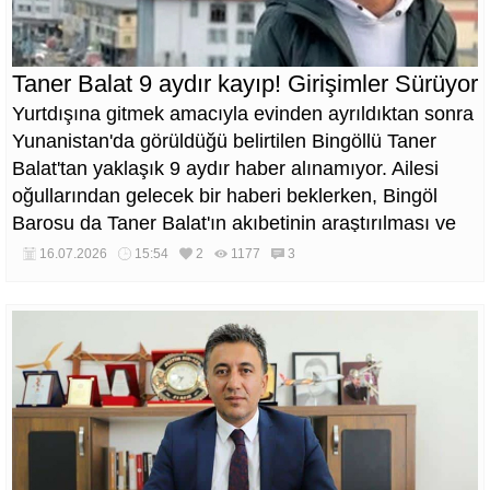
Taner Balat 9 aydır kayıp! Girişimler Sürüyor
Yurtdışına gitmek amacıyla evinden ayrıldıktan sonra
Yunanistan'da görüldüğü belirtilen Bingöllü Taner
Balat'tan yaklaşık 9 aydır haber alınamıyor. Ailesi
oğullarından gelecek bir haberi beklerken, Bingöl
Barosu da Taner Balat'ın akıbetinin araştırılması ve
diplomatik süreçlerin etkin şekilde yürütülmesi için
16.07.2026
15:54
2
1177
3
TBMM İnsan Haklarını İnceleme Komisyonu ile
Türkiye İnsan Hakları ve Eşitlik Kurumu'na başvurdu.