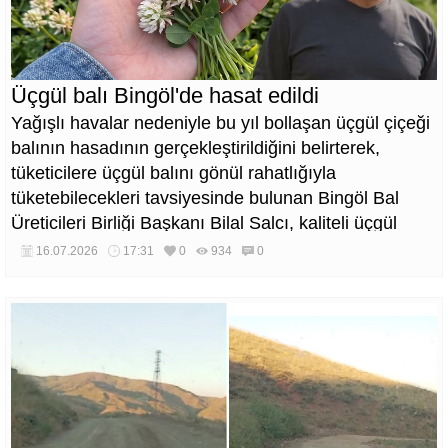
Üçgül balı Bingöl'de hasat edildi
Yağışlı havalar nedeniyle bu yıl bollaşan üçgül çiçeği
balının hasadının gerçekleştirildiğini belirterek,
tüketicilere üçgül balını gönül rahatlığıyla
tüketebilecekleri tavsiyesinde bulunan Bingöl Bal
Üreticileri Birliği Başkanı Bilal Salcı, kaliteli üçgül
balının değerinin altında tüccarlara kaptırılmaması
16.07.2026
17:31
0
934
0
çağrısında bulundu.