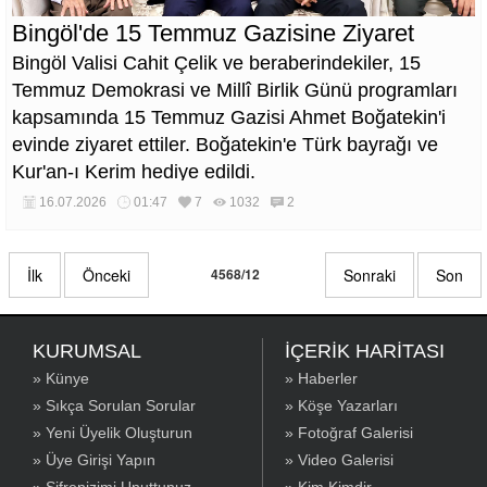
Bingöl'de 15 Temmuz Gazisine Ziyaret
Bingöl Valisi Cahit Çelik ve beraberindekiler, 15
Temmuz Demokrasi ve Millî Birlik Günü programları
kapsamında 15 Temmuz Gazisi Ahmet Boğatekin'i
evinde ziyaret ettiler. Boğatekin'e Türk bayrağı ve
Kur'an-ı Kerim hediye edildi.
16.07.2026
01:47
7
1032
2
İlk
Önceki
4568/12
Sonraki
Son
KURUMSAL
İÇERİK HARİTASI
» Künye
» Haberler
» Sıkça Sorulan Sorular
» Köşe Yazarları
» Yeni Üyelik Oluşturun
» Fotoğraf Galerisi
» Üye Girişi Yapın
» Video Galerisi