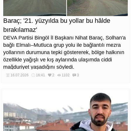
Baraç; '21. yüzyılda bu yollar bu hâlde
bırakılamaz'
DEVA Partisi Bingöl İl Başkanı Nihat Baraç, Solhan'a
bağlı Elmalı–Mutluca grup yolu ile bağlantılı mezra
yollarının durumuna tepki göstererek, bölge halkının
özellikle yağışlı ve kış aylarında ulaşımda ciddi
mağduriyet yaşadığını söyledi.
16.07.2026
16:41
2
1102
3