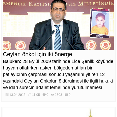
Ceylan önkol için iki önerge
Baluken: 28 Eylül 2009 tarihinde Lice Şenlik köyünde
hayvan otlatırken askeri bölgeden atılan bir
patlayıcının çarpması sonucu yaşamını yitiren 12
yaşındaki Ceylan Önkolun öldürülmesi ile ilgili hukuki
ve idari sürecin adalet temelinde yürütülmemesi
sonucunda kamuoyu infial halindedir dedi.
13.04.2013
11:05
0
1603
0