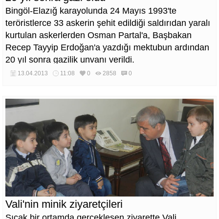
Bingöl-Elazığ karayolunda 24 Mayıs 1993'te
teröristlerce 33 askerin şehit edildiği saldırıdan yaralı
kurtulan askerlerden Osman Partal'a, Başbakan
Recep Tayyip Erdoğan'a yazdığı mektubun ardından
20 yıl sonra gazilik unvanı verildi.
13.04.2013
11:08
0
2858
0
Vali'nin minik ziyaretçileri
Sıcak bir ortamda gerçekleşen ziyarette Vali