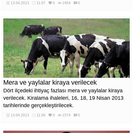
13.04.2013
11:07
0
1954
0
Mera ve yaylalar kiraya verilecek
Dört ilçedeki ihtiyaç fazlası mera ve yaylalar kiraya
verilecek. Kiralama ihaleleri, 16, 18, 19 Nisan 2013
tarihlerinde gerçekleştirilecek.
13.04.2013
11:06
0
1574
0