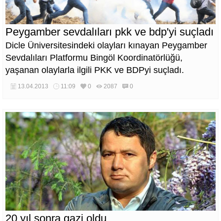
Peygamber sevdalıları pkk ve bdp'yi suçladı
Dicle Üniversitesindeki olayları kınayan Peygamber
Sevdalıları Platformu Bingöl Koordinatörlüğü,
yaşanan olaylarla ilgili PKK ve BDPyi suçladı.
13.04.2013
11:09
0
2087
0
20 yıl sonra gazi oldu