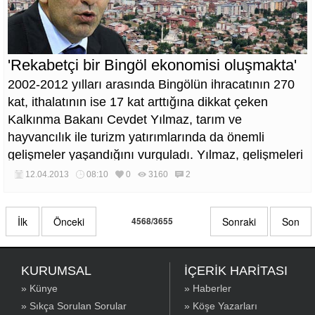
'Rekabetçi bir Bingöl ekonomisi oluşmakta'
2002-2012 yılları arasında Bingölün ihracatının 270
kat, ithalatının ise 17 kat arttığına dikkat çeken
Kalkınma Bakanı Cevdet Yılmaz, tarım ve
hayvancılık ile turizm yatırımlarında da önemli
gelişmeler yaşandığını vurguladı. Yılmaz, gelişmeleri
şu sözlerle paylaştı.
12.04.2013
08:10
0
3160
2
İlk
Önceki
4568/3655
Sonraki
Son
KURUMSAL
İÇERİK HARİTASI
» Künye
» Haberler
» Sıkça Sorulan Sorular
» Köşe Yazarları