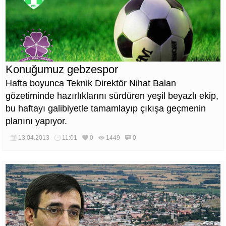
Konuğumuz gebzespor
Hafta boyunca Teknik Direktör Nihat Balan
gözetiminde hazırlıklarını sürdüren yeşil beyazlı ekip,
bu haftayı galibiyetle tamamlayıp çıkışa geçmenin
planını yapıyor.
13.04.2013
11:01
0
1449
0