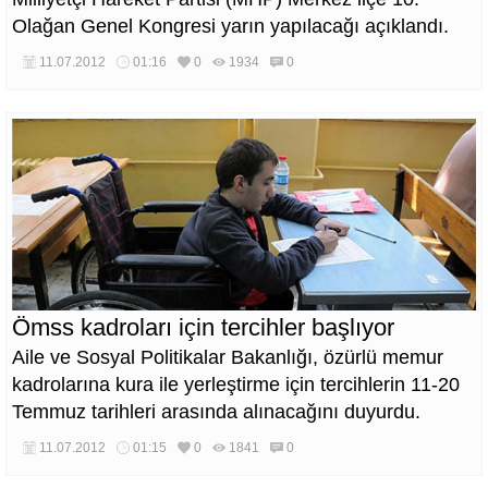
Olağan Genel Kongresi yarın yapılacağı açıklandı.
11.07.2012
01:16
0
1934
0
Ömss kadroları için tercihler başlıyor
Aile ve Sosyal Politikalar Bakanlığı, özürlü memur
kadrolarına kura ile yerleştirme için tercihlerin 11-20
Temmuz tarihleri arasında alınacağını duyurdu.
11.07.2012
01:15
0
1841
0