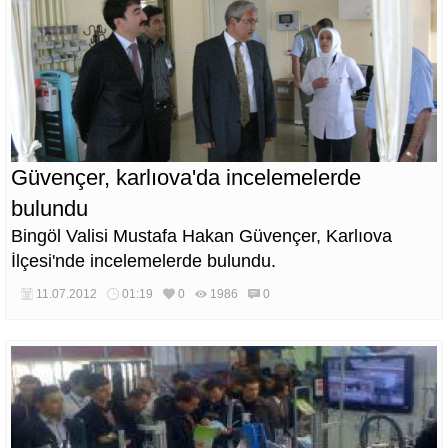
Güvençer, karlıova'da incelemelerde
bulundu
Bingöl Valisi Mustafa Hakan Güvençer, Karlıova
İlçesi'nde incelemelerde bulundu.
11.07.2012
01:19
0
1986
0