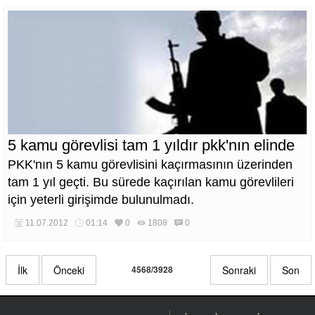
5 kamu görevlisi tam 1 yıldır pkk'nın elinde
PKK'nın 5 kamu görevlisini kaçırmasının üzerinden
tam 1 yıl geçti. Bu sürede kaçırılan kamu görevlileri
için yeterli girişimde bulunulmadı.
11.07.2012
01:14
0
1808
0
İlk
Önceki
4568/3928
Sonraki
Son