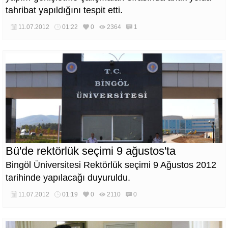
tahribat yapıldığını tespit etti.
11.07.2012
01:22
0
2364
1
Bü'de rektörlük seçimi 9 ağustos'ta
Bingöl Üniversitesi Rektörlük seçimi 9 Ağustos 2012
tarihinde yapılacağı duyuruldu.
11.07.2012
01:19
0
2110
0