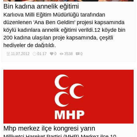
Bin kadına annelik eğitimi
Karlıova Milli Eğitim Müdürlüğü tarafından
düzenlenen 'Ana Ben Geldim' projesi kapsamında
köylü kadınlara annelik eğitimi verildi.12 köyde bin
200 kadına ulaşılan proje kapsamında, çeşitli
hediyeler de dağıtıldı.
11.07.2012
01:17
0
3538
0
Mhp merkez ilçe kongresi yarın
Milliyetçi Hareket Partisi (MHP) Merkez ilçe 10.