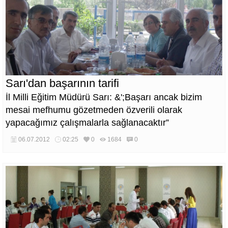
Sarı'dan başarının tarifi
İl Milli Eğitim Müdürü Sarı: &';Başarı ancak bizim
mesai mefhumu gözetmeden özverili olarak
yapacağımız çalışmalarla sağlanacaktır”
06.07.2012
02:25
0
1684
0