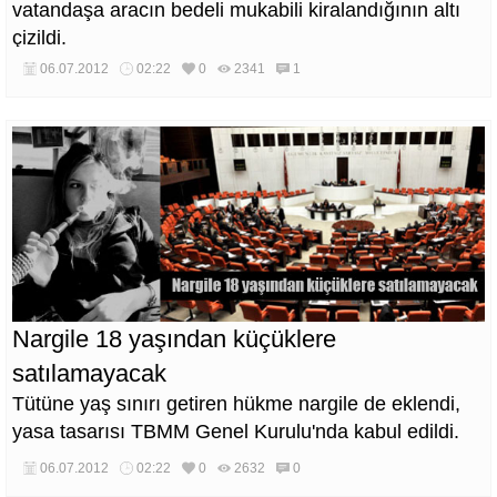
vatandaşa aracın bedeli mukabili kiralandığının altı
çizildi.
06.07.2012
02:22
0
2341
1
Nargile 18 yaşından küçüklere
satılamayacak
Tütüne yaş sınırı getiren hükme nargile de eklendi,
yasa tasarısı TBMM Genel Kurulu'nda kabul edildi.
06.07.2012
02:22
0
2632
0