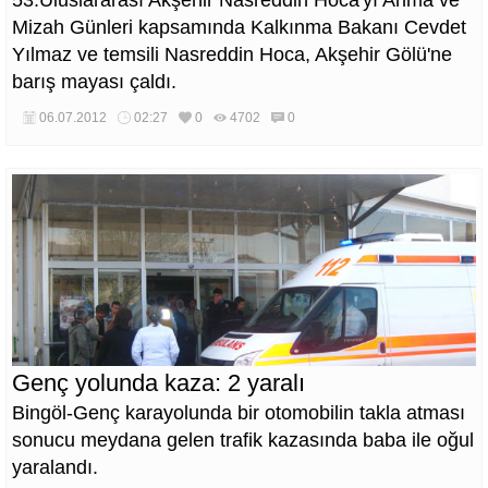
53.Uluslararası Akşehir Nasreddin Hoca'yı Anma ve
Mizah Günleri kapsamında Kalkınma Bakanı Cevdet
Yılmaz ve temsili Nasreddin Hoca, Akşehir Gölü'ne
barış mayası çaldı.
06.07.2012
02:27
0
4702
0
Genç yolunda kaza: 2 yaralı
Bingöl-Genç karayolunda bir otomobilin takla atması
sonucu meydana gelen trafik kazasında baba ile oğul
yaralandı.