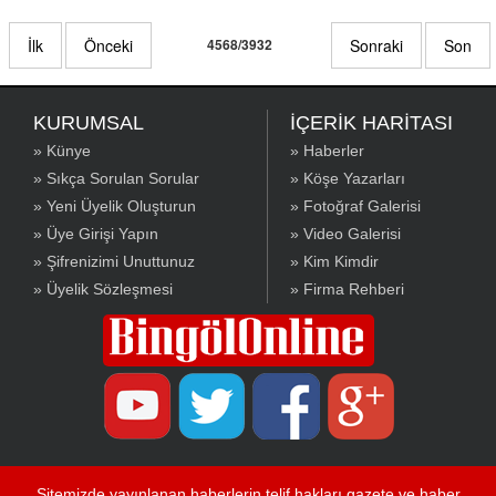
İlk
Önceki
4568/3932
Sonraki
Son
KURUMSAL
İÇERİK HARİTASI
» Künye
» Haberler
» Sıkça Sorulan Sorular
» Köşe Yazarları
» Yeni Üyelik Oluşturun
» Fotoğraf Galerisi
» Üye Girişi Yapın
» Video Galerisi
» Şifrenizimi Unuttunuz
» Kim Kimdir
» Üyelik Sözleşmesi
» Firma Rehberi
Sitemizde yayınlanan haberlerin telif hakları gazete ve haber