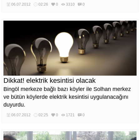
06.07.2012
02:26
0
3310
0
Dikkat! elektrik kesintisi olacak
Bingöl merkeze bağlı bazı köyler ile Solhan merkez
ve bütün köylerde elektrik kesintisi uygulanacağını
duyurdu.
06.07.2012
02:25
0
1721
0