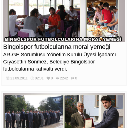
Bingölspor futbolcularına moral yemeği
AR-GE Sorumlusu Yönetim Kurulu Üyesi İşadamı
Gıyasettin Sönmez, Belediye Bingölspor
futbolcularına kahvaltı verdi.
21.09.2011
02:31
0
2242
0