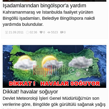
Işadamlarından bingölspor'a yardım
Kahramanmaraş ve İstanbulda faaliyet yürüten
Bingöllü işadamları, Belediye Bingölspora nakdi
yardımda bulundular.
21.09.2011
02:36
0
5523
0
Dikkat! havalar soğuyor
Devlet Meteoroloji İşleri Genel Müdürlüğü'nün son
verilerine göre, Bingölde gök gürültülü sağanak yağış