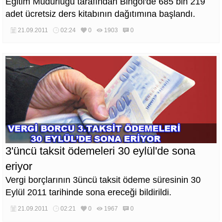
Eğitim Müdürlüğü tarafından Bingöl'de 685 bin 219
adet ücretsiz ders kitabının dağıtımına başlandı.
21.09.2011
02:24
0
1903
0
3'üncü taksit ödemeleri 30 eylül'de sona
eriyor
Vergi borçlarının 3üncü taksit ödeme süresinin 30
Eylül 2011 tarihinde sona ereceği bildirildi.
21.09.2011
02:21
0
1967
0