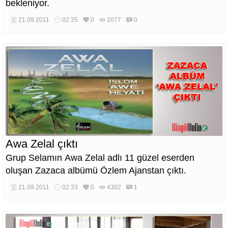
bekleniyor.
21.09.2011
02:35
0
2077
0
Awa Zelal çıktı
Grup Selamın Awa Zelal adlı 11 güzel eserden
oluşan Zazaca albümü Özlem Ajanstan çıktı.
21.09.2011
02:33
0
4302
1