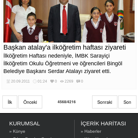
Başkan atalay'a ilköğretim haftası ziyareti
İlköğretim Haftası nedeniyle, İMBK Sarayiçi
İlköğretim Okulu Öğretmeni ve öğrencileri Bingöl
Belediye Başkanı Serdar Atalayı ziyaret etti.
20.09.2011
01:24
0
2269
0
İlk
Önceki
4568/4216
Sonraki
Son
KURUMSAL
İÇERİK HARİTASI
» Künye
» Haberler