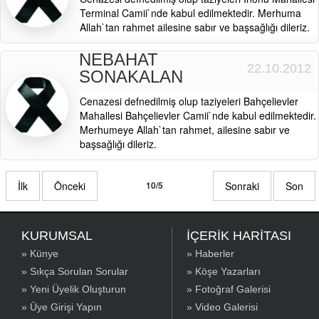
Terminal Camii`nde kabul edilmektedir. Merhuma
Allah`tan rahmet ailesine sabır ve başsağlığı dileriz.
NEBAHAT
22.10.2012
SONAKALAN
Cenazesi defnedilmiş olup taziyeleri Bahçelievler
Mahallesi Bahçelievler Camii`nde kabul edilmektedir.
Merhumeye Allah`tan rahmet, ailesine sabır ve
başsağlığı dileriz.
İlk
Önceki
10/5
Sonraki
Son
KURUMSAL
İÇERİK HARİTASI
» Künye
» Haberler
» Sıkça Sorulan Sorular
» Köşe Yazarları
» Yeni Üyelik Oluşturun
» Fotoğraf Galerisi
» Üye Girişi Yapın
» Video Galerisi