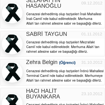
SELAHATTİN
09.12.2012
HASANOĞLU
Cenazesi defnedilmiş olup taziyeleri İnalı Mahallesi
İnalı Camii`nde kabul edilmektedir. Merhuma
Allah`tan rahmet ailesine sabır ve başsağlığı dileriz.
SABRİ TAYGUN
01.11.2012
Cenazesi defnedilmiş olup taziyeleri Mezrafaki
Camii`nde kabul edilmektedir. Merhuma Allah`tan
rahmet ailesine sabır ve başsağlığı dileriz.
Zehra Belgin
31.10.2012
(Öğrenci)
Cenazesi defnedilmiş olup taziyeleri İnönü Mahallesi
Terminal Camii`nde kabul edilmektedir. Merhumeye
Allah`tan rahmet ailesine sabır ve başsağlığı dileriz.
HACI HALİT
23.10.2012
BUYANKARA
Cenazesi defnedilmiş olup taziyeleri İnönü Mahallesi