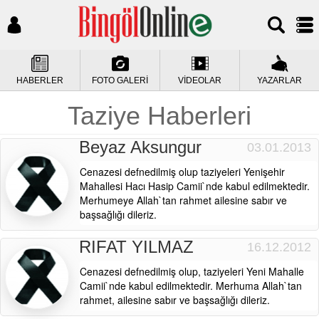
HABERLER
FOTO GALERİ
VİDEOLAR
YAZARLAR
Taziye Haberleri
Beyaz Aksungur
03.01.2013
Cenazesi defnedilmiş olup taziyeleri Yenişehir
Mahallesi Hacı Hasip Camii`nde kabul edilmektedir.
Merhumeye Allah`tan rahmet ailesine sabır ve
başsağlığı dileriz.
RIFAT YILMAZ
16.12.2012
Cenazesi defnedilmiş olup, taziyeleri Yeni Mahalle
Camii`nde kabul edilmektedir. Merhuma Allah`tan
rahmet, ailesine sabır ve başsağlığı dileriz.