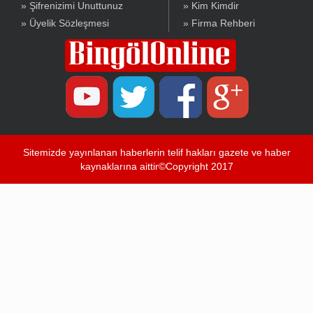
» Şifrenizimi Unuttunuz
» Kim Kimdir
» Üyelik Sözleşmesi
» Firma Rehberi
Sitemizde yayınlanan haberlerin telif hakları gazete ve haber
kaynaklarına aittir©Copyright 2017