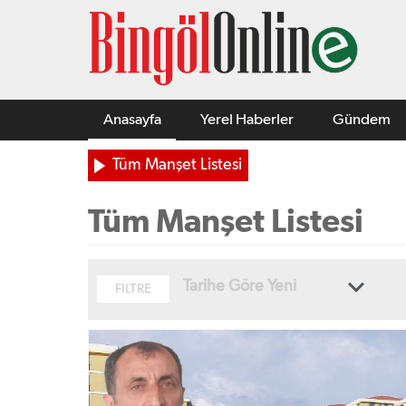
Anasayfa
Yerel Haberler
Gündem
Tüm Manşet Listesi
Tüm Manşet Listesi
Tarihe Göre Yeni
FİLTRE