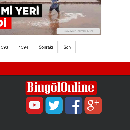
05 Mayıs 2019 Pazar 17:21
1593
1594
Sonraki
Son