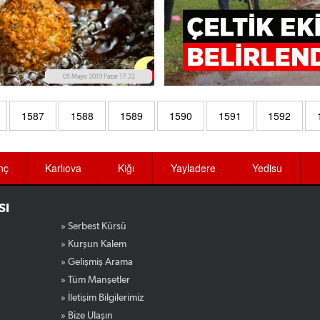
05 Mayıs 2019 Pazar 17:22
1587
1588
1589
1590
1591
1592
nç
Karlıova
Kiğı
Yayladere
Yedisu
SI
» Serbest Kürsü
» Kurşun Kalem
» Gelişmiş Arama
» Tüm Manşetler
» İletişim Bilgilerimiz
» Bize Ulaşın