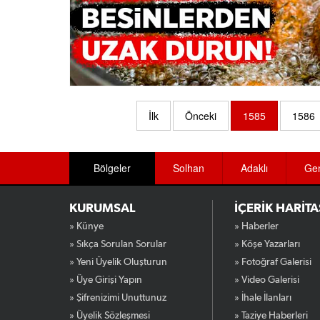
İlk
Önceki
1585
1586
Bölgeler
Solhan
Adaklı
Ge
KURUMSAL
İÇERİK HARİTA
» Künye
» Haberler
» Sıkça Sorulan Sorular
» Köşe Yazarları
» Yeni Üyelik Oluşturun
» Fotoğraf Galerisi
» Üye Girişi Yapın
» Video Galerisi
» Şifrenizimi Unuttunuz
» İhale İlanları
» Üyelik Sözleşmesi
» Taziye Haberleri