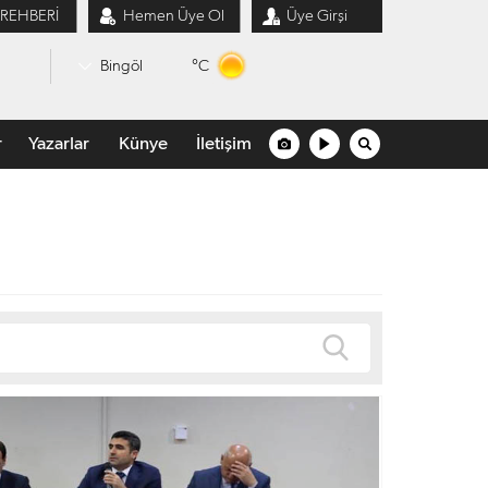
 REHBERİ
Hemen Üye Ol
Üye Girşi
°C
Bingöl
r
Yazarlar
Künye
İletişim