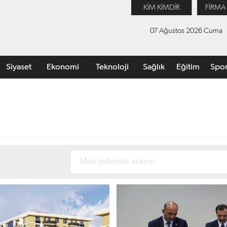
KİM KİMDİR
FİRMA
07 Ağustos 2026 Cuma
Siyaset
Ekonomi
Teknoloji
Sağlık
Eğitim
Spo