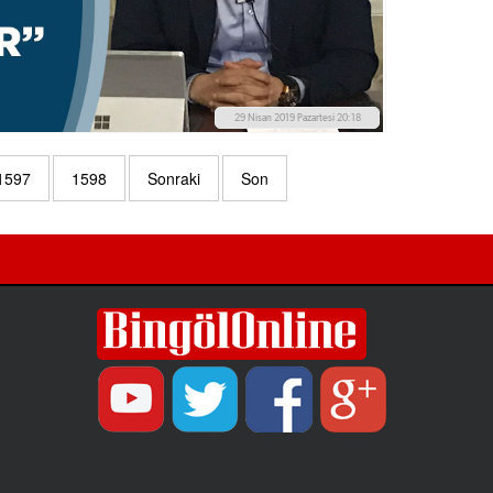
29 Nisan 2019 Pazartesi 20:18
1597
1598
Sonraki
Son