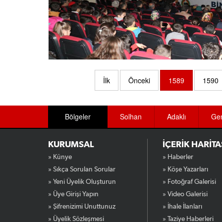
İlk
Önceki
1589
1590
Bölgeler
Solhan
Adaklı
Ge
KURUMSAL
İÇERİK HARİTA
» Künye
» Haberler
» Sıkça Sorulan Sorular
» Köşe Yazarları
» Yeni Üyelik Oluşturun
» Fotoğraf Galerisi
» Üye Girişi Yapın
» Video Galerisi
» Şifrenizimi Unuttunuz
» İhale İlanları
» Üyelik Sözleşmesi
» Taziye Haberleri