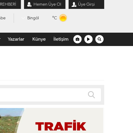
 REHBERİ
Hemen Üye Ol
Üye Girşi
°C
mbe
Bingöl
r
Yazarlar
Künye
İletişim