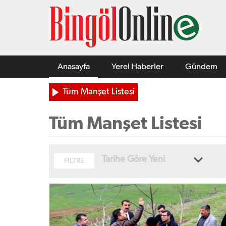
Anasayfa
Yerel Haberler
Gündem
Tüm Manşet Listesi
Tüm Manşet Listesi
Tarihe Göre Yeni
FİLTRE