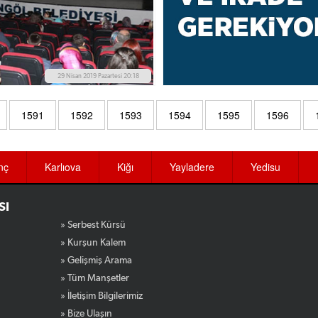
29 Nisan 2019 Pazartesi 20:18
1591
1592
1593
1594
1595
1596
nç
Karlıova
Kiğı
Yayladere
Yedisu
SI
» Serbest Kürsü
» Kurşun Kalem
» Gelişmiş Arama
» Tüm Manşetler
» İletişim Bilgilerimiz
» Bize Ulaşın