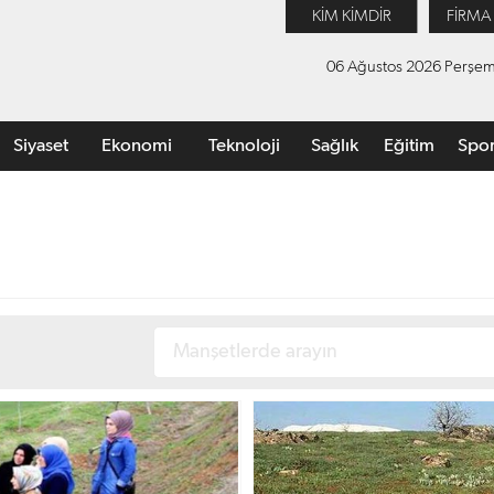
KİM KİMDİR
FİRMA
06 Ağustos 2026 Perşe
Siyaset
Ekonomi
Teknoloji
Sağlık
Eğitim
Spo