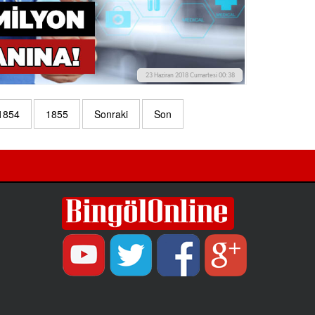
23 Haziran 2018 Cumartesi 00:38
1854
1855
Sonraki
Son