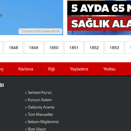
23 Haziran 2018 Cumartesi 00:38
1848
1849
1850
1851
1852
1853
nç
Karlıova
Kiğı
Yayladere
Yedisu
SI
» Serbest Kürsü
» Kurşun Kalem
» Gelişmiş Arama
» Tüm Manşetler
» İletişim Bilgilerimiz
» Bize Ulaşın