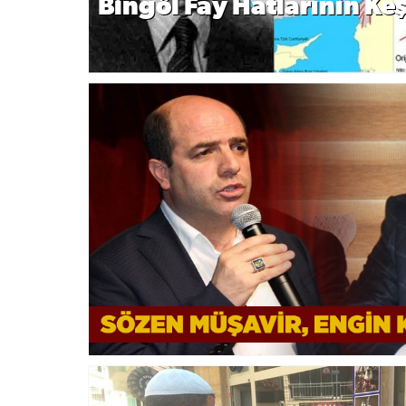
Bingöl Fay Hatlarının Keş