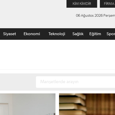
KİM KİMDİR
FİRMA
06 Ağustos 2026 Perşe
Siyaset
Ekonomi
Teknoloji
Sağlık
Eğitim
Spo