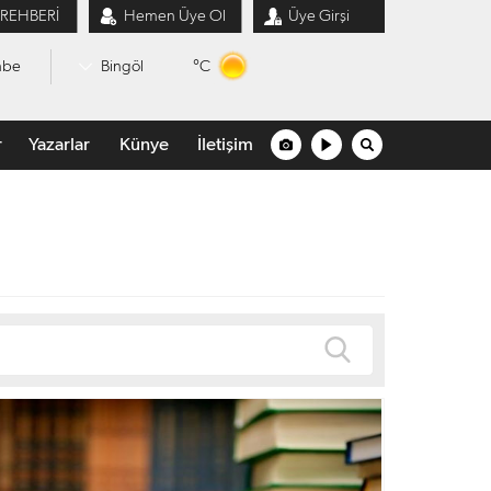
 REHBERİ
Hemen Üye Ol
Üye Girşi
°C
mbe
Bingöl
r
Yazarlar
Künye
İletişim