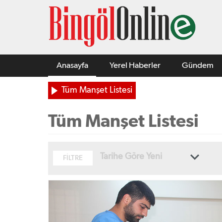
Anasayfa
Yerel Haberler
Gündem
Tüm Manşet Listesi
Tüm Manşet Listesi
Tarihe Göre Yeni
FİLTRE