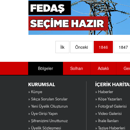
İlk
Önceki
1846
1847
Bölgeler
Solhan
Adaklı
Ge
KURUMSAL
İÇERİK HARİTA
» Künye
» Haberler
» Sıkça Sorulan Sorular
» Köşe Yazarları
» Yeni Üyelik Oluşturun
» Fotoğraf Galerisi
» Üye Girişi Yapın
» Video Galerisi
» Şifrenizimi Unuttunuz
» İhale İlanları
» Üyelik Sözleşmesi
» Taziye Haberleri