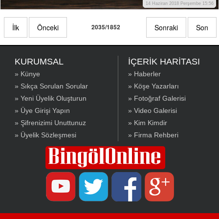
14 Haziran 2018 Perşembe 15:56
İlk
Önceki
2035/1852
Sonraki
Son
KURUMSAL
İÇERİK HARİTASI
» Künye
» Haberler
» Sıkça Sorulan Sorular
» Köşe Yazarları
» Yeni Üyelik Oluşturun
» Fotoğraf Galerisi
» Üye Girişi Yapın
» Video Galerisi
» Şifrenizimi Unuttunuz
» Kim Kimdir
» Üyelik Sözleşmesi
» Firma Rehberi