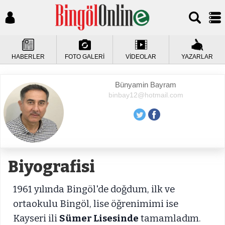
HABERLER
FOTO GALERİ
VİDEOLAR
YAZARLAR
Bünyamin Bayram
binbay12@hotmail.com
Biyografisi
1961 yılında Bingöl'de doğdum, ilk ve
ortaokulu Bingöl, lise öğrenimimi ise
Kayseri ili
Sümer Lisesinde
tamamladım.