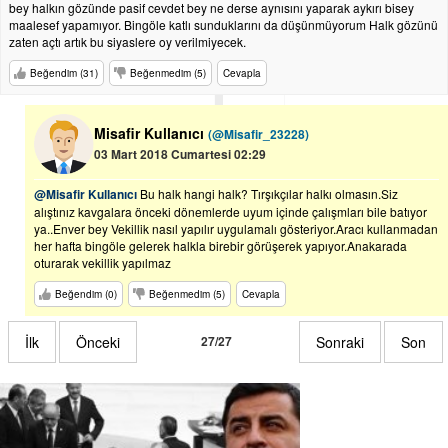
bey halkın gözünde pasif cevdet bey ne derse aynısını yaparak aykırı bisey
maalesef yapamıyor. Bingöle katlı sunduklarını da düşünmüyorum Halk gözünü
zaten açtı artık bu siyaslere oy verilmiyecek.
Beğendim (31)
Beğenmedim (5)
Cevapla
Misafir Kullanıcı
(@Misafir_23228)
03 Mart 2018 Cumartesi 02:29
@Misafir Kullanıcı
Bu halk hangi halk? Tırşıkçılar halkı olmasın.Siz
alıştınız kavgalara önceki dönemlerde uyum içinde çalışmları bile batıyor
ya..Enver bey Vekillik nasıl yapılır uygulamalı gösteriyor.Aracı kullanmadan
her hafta bingöle gelerek halkla birebir görüşerek yapıyor.Anakarada
oturarak vekillik yapılmaz
Beğendim (0)
Beğenmedim (5)
Cevapla
İlk
Önceki
27/27
Sonraki
Son