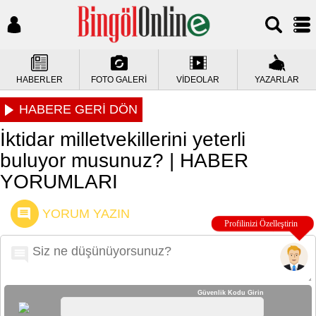
HABERLER
FOTO GALERİ
VİDEOLAR
YAZARLAR
HABERE GERİ DÖN
İktidar milletvekillerini yeterli
buluyor musunuz? | HABER
YORUMLARI
YORUM YAZIN
Güvenlik Kodu Girin