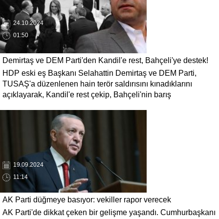
24.10.2024
01:50
Demirtaş ve DEM Parti'den Kandil'e rest, Bahçeli'ye destek!
HDP eski eş Başkanı Selahattin Demirtaş ve DEM Parti,
TUSAŞ saldırısına kınama...
TUSAŞ'a düzenlenen hain terör saldırısını kınadıklarını
açıklayarak, Kandil'e rest çekip, Bahçeli'nin barış
açıklamalarına destek verdi.
19.09.2024
11:14
AK Parti düğmeye basıyor: vekiller rapor verecek
AK Parti'de dikkat çeken bir gelişme yaşandı. Cumhurbaşkanı