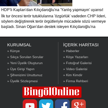
HDP'li Kaplan'dan Kılıçdaroğlu'na 'Yanlış yapmayın' uyarısı!
İlk tur öncesi terör tutuklularına 'özgürlük' vadeden CHP lideri,
söylem değiştirerek terör örgütleriyle mücadele sözü vermeye
başladı. Sinan Oğan'dan destek isteyen Kılıçdaroğlu'na
'Kurtlarla dans, Kürtlerle dansa benzemez' diyen Kaplan,
'Kürtleri küstürüp yanlış yapma. Birleşmenin, dayanışmanın,
dostluğun bir sınırı vardır.' mesajı verdi.
KURUMSAL
İÇERİK HARİTASI
» Künye
» Haberler
» Sıkça Sorulan Sorular
» Köşe Yazarları
» Yeni Üyelik Oluşturun
» Fotoğraf Galerisi
» Üye Girişi Yapın
» Video Galerisi
» Şifrenizimi Unuttunuz
» Kim Kimdir
» Üyelik Sözleşmesi
» Firma Rehberi