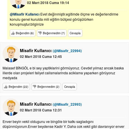
02 Mart 2018 Cuma 19:14
@Misafir Kullanıcı
Evet değinmiştir.egitimde ölçme ve değerlendirme
konulu genel kurulda mili eğitim bütçesi görüşülürken
konuşmuştur.bilginize
Beğendim (6)
Beğenmedim (7)
Cevapla
Misafir Kullanıcı
(@Misafir_22994)
02 Mart 2018 Cuma 12:45
Malasef BİNGÖL e bi sey yaptiklarini görmüyoruz. Cevdet yılmaz ancak baska
illerde olan projeleri faliyet calismalarinda aciklama yaparken görüyoruz
medyada
Beğendim (22)
Beğenmedim (2)
Cevapla
Misafir Kullanıcı
(@Misafir_22993)
02 Mart 2018 Cuma 12:31
Enver beyin vekil oldugunu ve bingöle bir katkı sagladıgını
düşünmüyorum.Enver beydense Kadir Y. Daha cok vekil gibi davranıyor enver