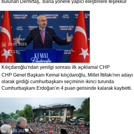
bulunan Demirtaş, 'Bana yönelik yapıcı eleştirilere teşekkür
ediyorum. Eleştirilerden yararlanmaya çalışacağım.
Mücadeleyi cezaevinden her yoldaşım gibi dirençle
sürdürürken, aktif politikayı bu aşamada bırakıyorum.' dedi.
28.05.2023
22:17
Kılıçdaroğlu'ndan yenilgi sonrası ilk açıklama! CHP
CHP Genel Başkanı Kemal kılıçdaroğlu, Millet İttifakı'nın adayı
liderliğinden istifa etmeyecek
olarak girdiği cumhurbaşkanı seçiminin ikinci turunda
Cumhurbaşkanı Erdoğan'ın 4 puan gerisinde kalarak kaybetti.
İlk olarak İYİ parti tarafından suçlu ilan edilen Kılıçdaroğlu,
CHP liderliğinin istifa edecek mi sorusu cevabını buldu.
Kılıçdaroğlu, istifa etmeyeceğini ve mücadeleye devam
edeceğini açıkladı.
28.05.2023