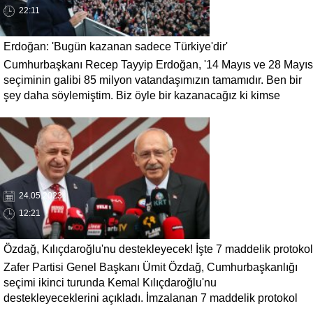
22:11
Erdoğan: 'Bugün kazanan sadece Türkiye'dir'
Cumhurbaşkanı Recep Tayyip Erdoğan, '14 Mayıs ve 28 Mayıs
seçiminin galibi 85 milyon vatandaşımızın tamamıdır. Ben bir
şey daha söylemiştim. Biz öyle bir kazanacağız ki kimse
kaybetmeyecek. Öyleyse bugün kazanan sadece Türkiye'dir'
dedi.
24.05.2023
12:21
Özdağ, Kılıçdaroğlu'nu destekleyecek! İşte 7 maddelik protokol
Zafer Partisi Genel Başkanı Ümit Özdağ, Cumhurbaşkanlığı
seçimi ikinci turunda Kemal Kılıçdaroğlu'nu
destekleyeceklerini açıkladı. İmzalanan 7 maddelik protokol