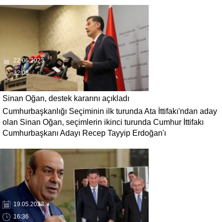
ise HDP'yi kızdıracak türden!
22.05.2023
22:08
Sinan Oğan, destek kararını açıkladı
Cumhurbaşkanlığı Seçiminin ilk turunda Ata İttifakı'ndan aday
olan Sinan Oğan, seçimlerin ikinci turunda Cumhur İttifakı
Cumhurbaşkanı Adayı Recep Tayyip Erdoğan'ı
destekleyeceklerini açıkladı.
19.05.2023
16:36