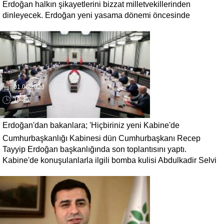
Erdoğan halkın şikayetlerini bizzat milletvekillerinden
dinleyecek. Erdoğan yeni yasama dönemi öncesinde
milletvekilleriyle bir araya gelecek ve saha raporları isteyecek.
01.06.2023
10:35
Erdoğan'dan bakanlara; 'Hiçbiriniz yeni Kabine'de
Cumhurbaşkanlığı Kabinesi dün Cumhurbaşkanı Recep
olmayacaksınız'
Tayyip Erdoğan başkanlığında son toplantısını yaptı.
Kabine'de konuşulanlarla ilgili bomba kulisi Abdulkadir Selvi
'Bakanlar kabineden morali bozuk ayrılmış.' sözleriyle paylaştı.
Mevcut bakanların hiçbiri yeni Kabine'de yer almayacak.