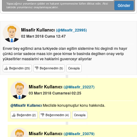
Yapacağınız yorumların şiddet ve hakaret içermemesine lütfen dikkat edin. Aksi
Gönder
taktirde yorumlarınız onaylanmayacaktır.
Misafir Kullanıcı
(@Misafir_22995)
02 Mart 2018 Cuma 12:47
Enver bey egitimci ama turkiyede olan egitim sistemine hic degindi mı hayır
çünkü onlar sadece maas icin gece kimse tv basinda degilken onay verip
yükseltirler masslarini ve haklarini guvenceyr aliyorlar
Beğendim (25)
Beğenmedim (5)
Cevapla
Misafir Kullanıcı
(@Misafir_23227)
03 Mart 2018 Cumartesi 02:25
@Misafir Kullanıcı
Mecliste konuşmuştur konu hakkında.
Beğendim (2)
Beğenmedim (4)
Cevapla
Misafir Kullanıcı
(@Misafir_23079)