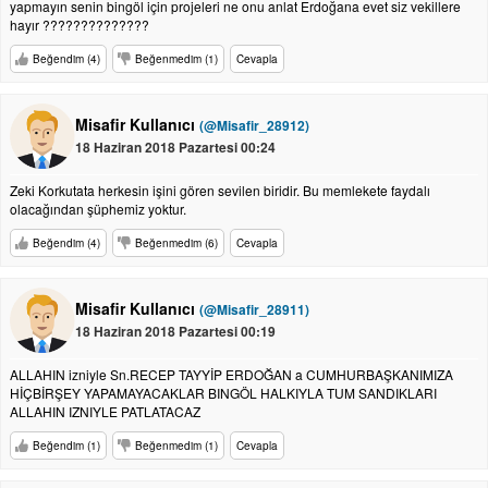
yapmayın senin bingöl için projeleri ne onu anlat Erdoğana evet siz vekillere
hayır ??????????????
Beğendim (4)
Beğenmedim (1)
Cevapla
Misafir Kullanıcı
(@Misafir_28912)
18 Haziran 2018 Pazartesi 00:24
Zeki Korkutata herkesin işini gören sevilen biridir. Bu memlekete faydalı
olacağından şüphemiz yoktur.
Beğendim (4)
Beğenmedim (6)
Cevapla
Misafir Kullanıcı
(@Misafir_28911)
18 Haziran 2018 Pazartesi 00:19
ALLAHIN izniyle Sn.RECEP TAYYİP ERDOĞAN a CUMHURBAŞKANIMIZA
HİÇBİRŞEY YAPAMAYACAKLAR BINGÖL HALKIYLA TUM SANDIKLARI
ALLAHIN IZNIYLE PATLATACAZ
Beğendim (1)
Beğenmedim (1)
Cevapla