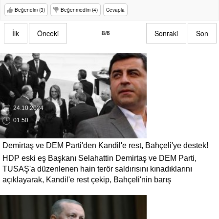
Beğendim (3)
Beğenmedim (4)
Cevapla
İlk
Önceki
8/6
Sonraki
Son
24.10.2024
01:50
Demirtaş ve DEM Parti'den Kandil'e rest, Bahçeli'ye destek!
HDP eski eş Başkanı Selahattin Demirtaş ve DEM Parti,
TUSAŞ saldırısına kınama...
TUSAŞ'a düzenlenen hain terör saldırısını kınadıklarını
açıklayarak, Kandil'e rest çekip, Bahçeli'nin barış
açıklamalarına destek verdi.