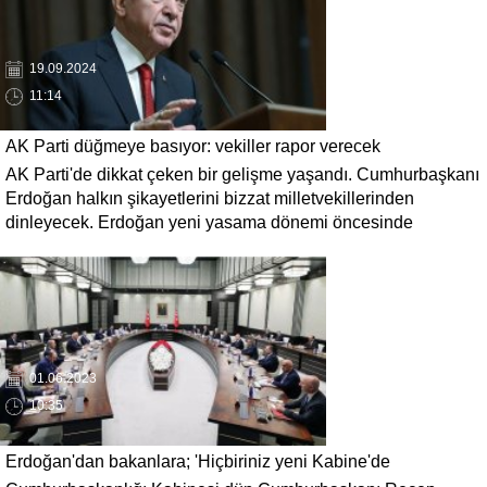
19.09.2024
11:14
AK Parti düğmeye basıyor: vekiller rapor verecek
AK Parti'de dikkat çeken bir gelişme yaşandı. Cumhurbaşkanı
Erdoğan halkın şikayetlerini bizzat milletvekillerinden
dinleyecek. Erdoğan yeni yasama dönemi öncesinde
milletvekilleriyle bir araya gelecek ve saha raporları isteyecek.
01.06.2023
10:35
Erdoğan'dan bakanlara; 'Hiçbiriniz yeni Kabine'de