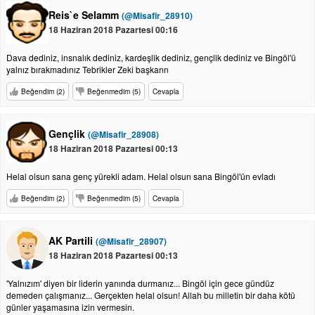
Reis`e Selamm
(@Misafir_28910)
18 Haziran 2018 Pazartesi 00:16
Dava dediniz, insnalık dediniz, kardeşlik dediniz, gençlik dediniz ve Bingöl'ü
yalnız bırakmadınız Tebrikler Zeki başkann
Beğendim (2)
Beğenmedim (5)
Cevapla
Gençlik
(@Misafir_28908)
18 Haziran 2018 Pazartesi 00:13
Helal olsun sana genç yürekli adam. Helal olsun sana Bingöl'ün evladı
Beğendim (2)
Beğenmedim (5)
Cevapla
AK Partili
(@Misafir_28907)
18 Haziran 2018 Pazartesi 00:13
'Yalnızım' diyen bir liderin yanında durmanız... Bingöl için gece gündüz
demeden çalışmanız... Gerçekten helal olsun! Allah bu milletin bir daha kötü
günler yaşamasına izin vermesin.