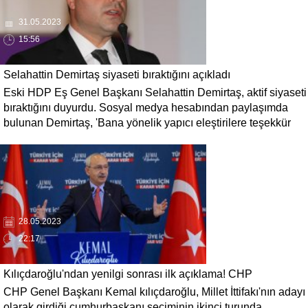
31.05.2023
15:56
Selahattin Demirtaş siyaseti bıraktığını açıkladı
Eski HDP Eş Genel Başkanı Selahattin Demirtaş, aktif siyaseti
bıraktığını duyurdu. Sosyal medya hesabından paylaşımda
bulunan Demirtaş, 'Bana yönelik yapıcı eleştirilere teşekkür
ediyorum. Eleştirilerden yararlanmaya çalışacağım.
Mücadeleyi cezaevinden her yoldaşım gibi dirençle
sürdürürken, aktif politikayı bu aşamada bırakıyorum.' dedi.
28.05.2023
22:17
Kılıçdaroğlu'ndan yenilgi sonrası ilk açıklama! CHP
CHP Genel Başkanı Kemal kılıçdaroğlu, Millet İttifakı'nın adayı
liderliğinden istifa etmeyecek
olarak girdiği cumhurbaşkanı seçiminin ikinci turunda