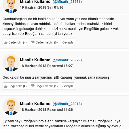
Misafir Kullanıcı
(@Misafir_28951)
19 Haziran 2018 Salı 01:16
Cumhurbaşkanı'da bir fanidir bu gün var yarın yok oda ölümü tadacaktır
kimseyi ilahlaştırmayın rabbinize dönün halkın iradesi muhakkak birini
seçecektir geleceğe dahir kendinizi halka ıspatlayın Bingöllün gelecek vekil
adayı isen biz Erdoğan'ı senden iyi tanıyoruz
Beğendim (4)
Beğenmedim (0)
Cevapla
Misafir Kullanıcı
(@Misafir_28929)
18 Haziran 2018 Pazartesi 16:27
Geç kaldin be mustesar yardimcisi!!! Kapanışı yapmak sana naspmiş
Beğendim (2)
Beğenmedim (1)
Cevapla
Misafir Kullanıcı
(@Misafir_28918)
18 Haziran 2018 Pazartesi 11:36
Ey zeki bey Erdoğanın projelerini takdirle karşılıyorum ama Erdoğanı dünya
tarihi yazacağını her yerde söylüyorum Erdoğanın arkasına sığınıp oy avcılığı