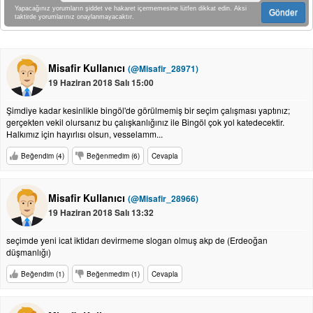
Yapacağınız yorumların şiddet ve hakaret içermemesine lütfen dikkat edin. Aksi
Gönder
taktirde yorumlarınız onaylanmayacaktır.
Misafir Kullanıcı
(@Misafir_28971)
19 Haziran 2018 Salı 15:00
Şimdiye kadar kesinlikle bingöl'de görülmemiş bir seçim çalışması yaptınız;
gerçekten vekil olursanız bu çalışkanlığınız ile Bingöl çok yol katedecektir.
Halkımız için hayırlısı olsun, vesselamm...
Beğendim (4)
Beğenmedim (6)
Cevapla
Misafir Kullanıcı
(@Misafir_28966)
19 Haziran 2018 Salı 13:32
seçimde yeni icat iktidarı devirmeme slogan olmuş akp de (Erdeoğan
düşmanlığı)
Beğendim (1)
Beğenmedim (1)
Cevapla