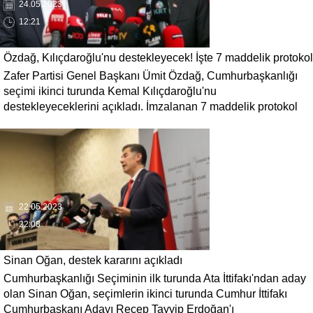
24.05.2023
12:21
Özdağ, Kılıçdaroğlu'nu destekleyecek! İşte 7 maddelik protokol
Zafer Partisi Genel Başkanı Ümit Özdağ, Cumhurbaşkanlığı
seçimi ikinci turunda Kemal Kılıçdaroğlu'nu
destekleyeceklerini açıkladı. İmzalanan 7 maddelik protokol
ise HDP'yi kızdıracak türden!
22.05.2023
22:08
Sinan Oğan, destek kararını açıkladı
Cumhurbaşkanlığı Seçiminin ilk turunda Ata İttifakı'ndan aday
olan Sinan Oğan, seçimlerin ikinci turunda Cumhur İttifakı
Cumhurbaşkanı Adayı Recep Tayyip Erdoğan'ı