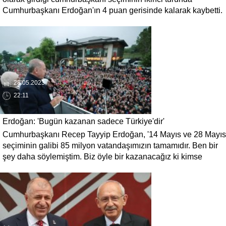
Cumhurbaşkanı Erdoğan'ın 4 puan gerisinde kalarak kaybetti.
İlk olarak İYİ parti tarafından suçlu ilan edilen Kılıçdaroğlu,
CHP liderliğinin istifa edecek mi sorusu cevabını buldu.
Kılıçdaroğlu, istifa etmeyeceğini ve mücadeleye devam
edeceğini açıkladı.
28.05.2023
22:11
Erdoğan: 'Bugün kazanan sadece Türkiye'dir'
Cumhurbaşkanı Recep Tayyip Erdoğan, '14 Mayıs ve 28 Mayıs
seçiminin galibi 85 milyon vatandaşımızın tamamıdır. Ben bir
şey daha söylemiştim. Biz öyle bir kazanacağız ki kimse
kaybetmeyecek. Öyleyse bugün kazanan sadece Türkiye'dir'
dedi.