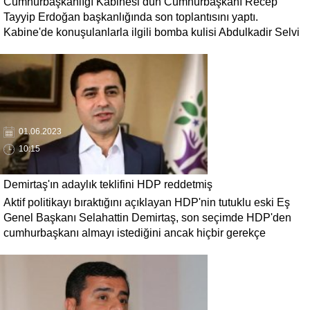
Cumhurbaşkanlığı Kabinesi dün Cumhurbaşkanı Recep
olmayacaksınız'
Tayyip Erdoğan başkanlığında son toplantısını yaptı.
Kabine'de konuşulanlarla ilgili bomba kulisi Abdulkadir Selvi
'Bakanlar kabineden morali bozuk ayrılmış.' sözleriyle paylaştı.
Mevcut bakanların hiçbiri yeni Kabine'de yer almayacak.
01.06.2023
10:15
Demirtaş'ın adaylık teklifini HDP reddetmiş
Aktif politikayı bıraktığını açıklayan HDP'nin tutuklu eski Eş
Genel Başkanı Selahattin Demirtaş, son seçimde HDP'den
cumhurbaşkanı almayı istediğini ancak hiçbir gerekçe
sunulmadan reddedildiğini açıkladı.