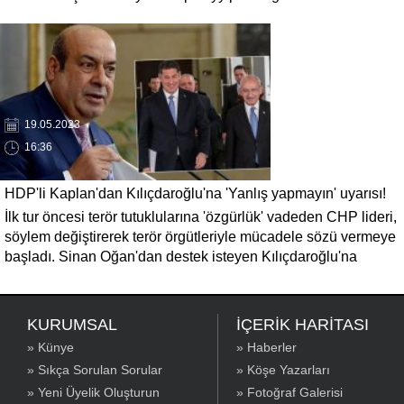
destekleyeceklerini açıkladı.
19.05.2023
16:36
HDP'li Kaplan'dan Kılıçdaroğlu'na 'Yanlış yapmayın' uyarısı!
İlk tur öncesi terör tutuklularına 'özgürlük' vadeden CHP lideri,
söylem değiştirerek terör örgütleriyle mücadele sözü vermeye
başladı. Sinan Oğan'dan destek isteyen Kılıçdaroğlu'na
'Kurtlarla dans, Kürtlerle dansa benzemez' diyen Kaplan,
'Kürtleri küstürüp yanlış yapma. Birleşmenin, dayanışmanın,
dostluğun bir sınırı vardır.' mesajı verdi.
KURUMSAL
İÇERİK HARİTASI
» Künye
» Haberler
» Sıkça Sorulan Sorular
» Köşe Yazarları
» Yeni Üyelik Oluşturun
» Fotoğraf Galerisi