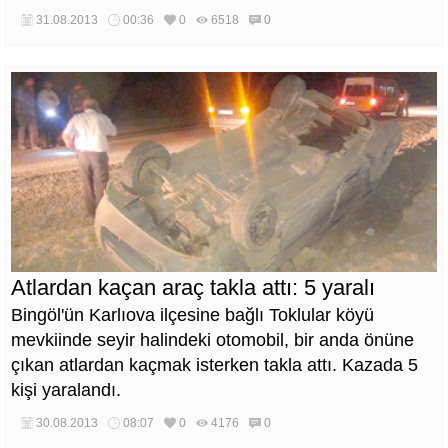
31.08.2013
00:36
0
6518
0
Atlardan kaçan araç takla attı: 5 yaralı
Bingöl'ün Karlıova ilçesine bağlı Toklular köyü
mevkiinde seyir halindeki otomobil, bir anda önüne
çıkan atlardan kaçmak isterken takla attı. Kazada 5
kişi yaralandı.
30.08.2013
08:07
0
4176
0