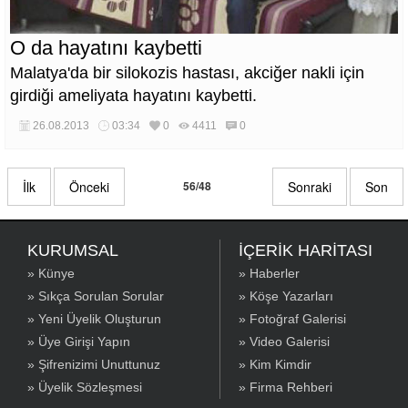
O da hayatını kaybetti
Malatya'da bir silokozis hastası, akciğer nakli için
girdiği ameliyata hayatını kaybetti.
26.08.2013
03:34
0
4411
0
İlk
Önceki
56/48
Sonraki
Son
KURUMSAL
İÇERİK HARİTASI
» Künye
» Haberler
» Sıkça Sorulan Sorular
» Köşe Yazarları
» Yeni Üyelik Oluşturun
» Fotoğraf Galerisi
» Üye Girişi Yapın
» Video Galerisi
» Şifrenizimi Unuttunuz
» Kim Kimdir
» Üyelik Sözleşmesi
» Firma Rehberi