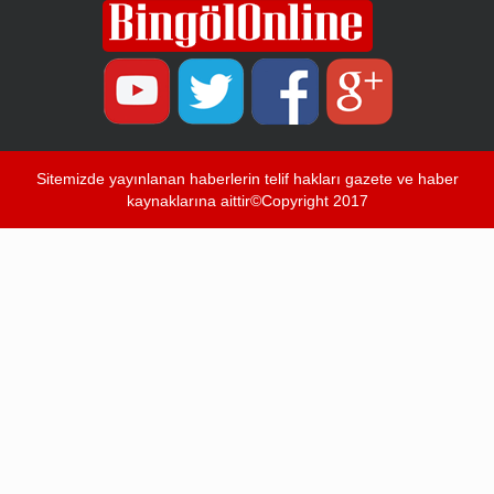
Sitemizde yayınlanan haberlerin telif hakları gazete ve haber
kaynaklarına aittir©Copyright 2017