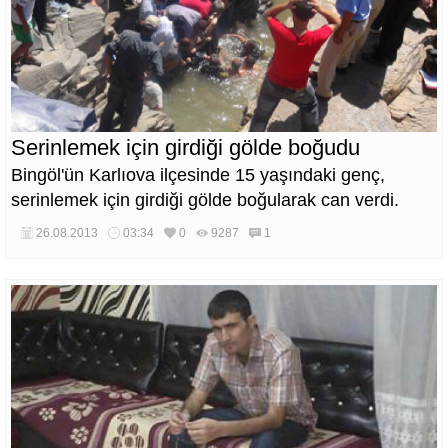
Serinlemek için girdiği gölde boğudu
Bingöl'ün Karlıova ilçesinde 15 yaşındaki genç,
serinlemek için girdiği gölde boğularak can verdi.
26.08.2013
03:34
0
9287
1