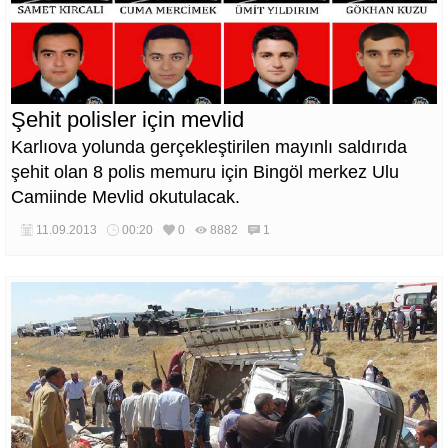
Şehit polisler için mevlid
Karlıova yolunda gerçekleştirilen mayınlı saldırıda
şehit olan 8 polis memuru için Bingöl merkez Ulu
Camiinde Mevlid okutulacak.
11.09.2013
00:20
0
8882
1