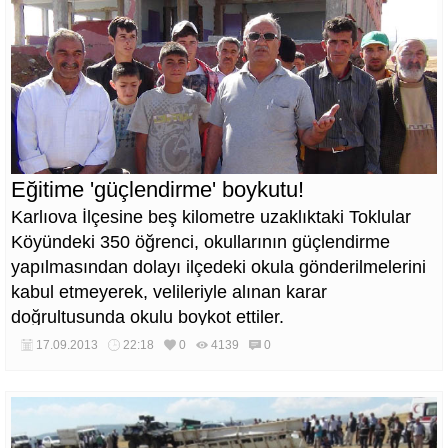
Eğitime 'güçlendirme' boykutu!
Karlıova İlçesine beş kilometre uzaklıktaki Toklular
Köyündeki 350 öğrenci, okullarının güçlendirme
yapılmasından dolayı ilçedeki okula gönderilmelerini
kabul etmeyerek, velileriyle alınan karar
doğrultusunda okulu boykot ettiler.
17.09.2013
22:18
0
4139
0