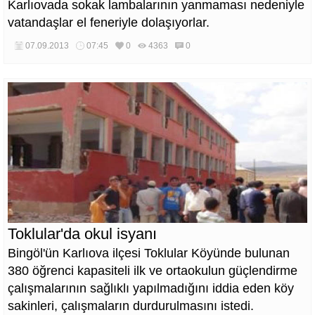
Karlıovada sokak lambalarının yanmaması nedeniyle
vatandaşlar el feneriyle dolaşıyorlar.
07.09.2013
07:45
0
4363
0
Toklular'da okul isyanı
Bingöl'ün Karlıova ilçesi Toklular Köyünde bulunan
380 öğrenci kapasiteli ilk ve ortaokulun güçlendirme
çalışmalarının sağlıklı yapılmadığını iddia eden köy
sakinleri, çalışmaların durdurulmasını istedi.