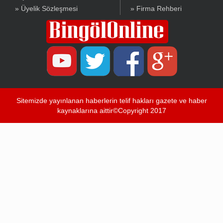
» Üyelik Sözleşmesi
» Firma Rehberi
Sitemizde yayınlanan haberlerin telif hakları gazete ve haber
kaynaklarına aittir©Copyright 2017