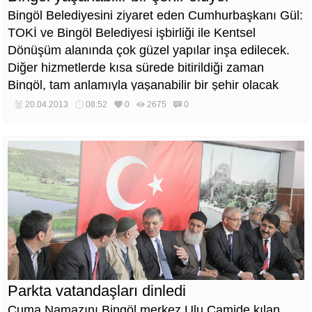
Bingöl Belediyesini ziyaret eden Cumhurbaşkanı Gül:
TOKİ ve Bingöl Belediyesi işbirliği ile Kentsel
Dönüşüm alanında çok güzel yapılar inşa edilecek.
Diğer hizmetlerde kısa sürede bitirildiği zaman
Bingöl, tam anlamıyla yaşanabilir bir şehir olacak
dedi.
20.04.2013
08:52
0
2675
0
Parkta vatandaşları dinledi
Cuma Namazını Bingöl merkez Ulu Camide kılan