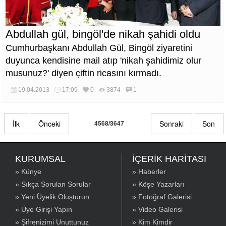
Abdullah gül, bingöl'de nikah şahidi oldu
Cumhurbaşkanı Abdullah Gül, Bingöl ziyaretini
duyunca kendisine mail atıp 'nikah şahidimiz olur
musunuz?' diyen çiftin ricasını kırmadı.
19.04.2013
17:09
0
3874
1
İlk
Önceki
4568/3647
Sonraki
Son
KURUMSAL
İÇERİK HARİTASI
» Künye
» Haberler
» Sıkça Sorulan Sorular
» Köşe Yazarları
» Yeni Üyelik Oluşturun
» Fotoğraf Galerisi
» Üye Girişi Yapın
» Video Galerisi
» Şifrenizimi Unuttunuz
» Kim Kimdir