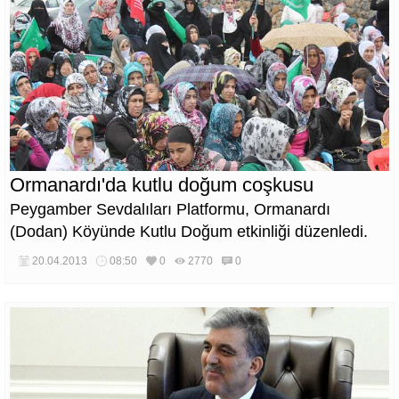
Ormanardı'da kutlu doğum coşkusu
Peygamber Sevdalıları Platformu, Ormanardı
(Dodan) Köyünde Kutlu Doğum etkinliği düzenledi.
20.04.2013
08:50
0
2770
0