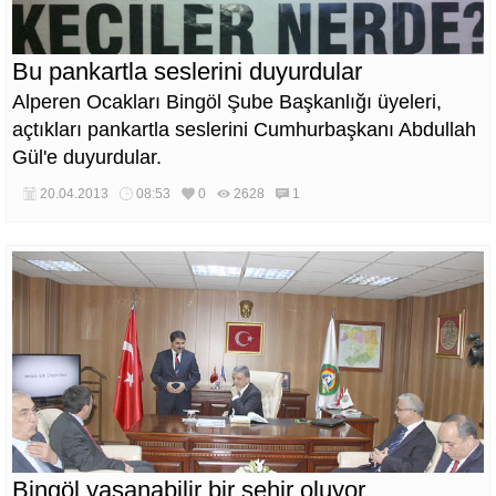
Bu pankartla seslerini duyurdular
Alperen Ocakları Bingöl Şube Başkanlığı üyeleri,
açtıkları pankartla seslerini Cumhurbaşkanı Abdullah
Gül'e duyurdular.
20.04.2013
08:53
0
2628
1
Bingöl yaşanabilir bir şehir oluyor