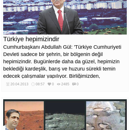
Türkiye hepimizindir
Cumhurbaşkanı Abdullah Gül: 'Türkiye Cumhuriyeti
Devleti sadece bir şehrin, bir bölgenin değil
hepimizindir. Bugünlerde daha da güzel, hepimizin
beklediği kardeşlik, barış ve huzuru sürekli temin
edecek çalışmalar yapılıyor. Birliğimizden,
beraberliğimizden hiç şüphem yoktur. Ama hepimizin
20.04.2013
08:57
0
2485
0
görevi bunu daha da pekiştirmek ve sıkıntıları
gidermektir' dedi.