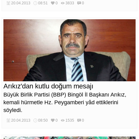
20.04.2013
08:51
0
3833
0
Arıkız'dan kutlu doğum mesajı
Büyük Birlik Partisi (BBP) Bingöl İl Başkanı Arıkız,
kemali hürmetle Hz. Peygamberi yâd ettiklerini
söyledi.
20.04.2013
08:50
0
1535
0