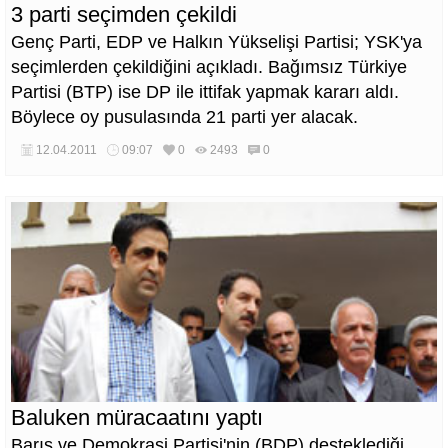
3 parti seçimden çekildi
Genç Parti, EDP ve Halkın Yükselişi Partisi; YSK'ya
seçimlerden çekildiğini açıkladı. Bağımsız Türkiye
Partisi (BTP) ise DP ile ittifak yapmak kararı aldı.
Böylece oy pusulasında 21 parti yer alacak.
12.04.2011
09:07
0
2493
0
Baluken müracaatını yaptı
Barış ve Demokrasi Partisi'nin (BDP) desteklediği