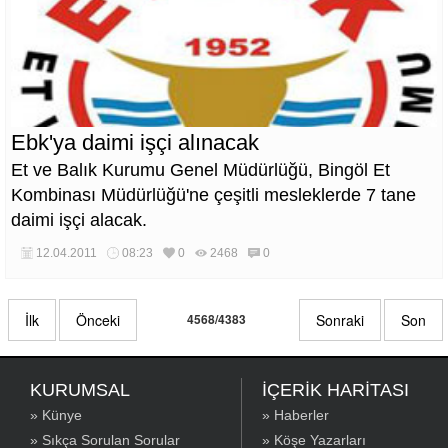
Ebk'ya daimi işçi alınacak
Et ve Balık Kurumu Genel Müdürlüğü, Bingöl Et
Kombinası Müdürlüğü'ne çeşitli mesleklerde 7 tane
daimi işçi alacak.
12.04.2011
08:23
0
2468
0
İlk
Önceki
4568/4383
Sonraki
Son
KURUMSAL
İÇERİK HARİTASI
» Künye
» Haberler
» Sıkça Sorulan Sorular
» Köşe Yazarları