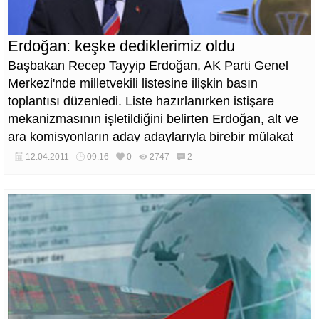
Erdoğan: keşke dediklerimiz oldu
Başbakan Recep Tayyip Erdoğan, AK Parti Genel
Merkezi'nde milletvekili listesine ilişkin basın
toplantısı düzenledi. Liste hazırlanırken istişare
mekanizmasının işletildiğini belirten Erdoğan, alt ve
ara komisyonların aday adaylarıyla birebir mülakat
yaptığını aktardı. Erdoğan, oluşan listenin son derece
12.04.2011
09:16
0
2747
2
hassas bir biçimde, ilgili kesimlerin görüşleri alınarak,
hakkaniyet ve liyakat ölçüsü ile belirlendiğini söyledi.