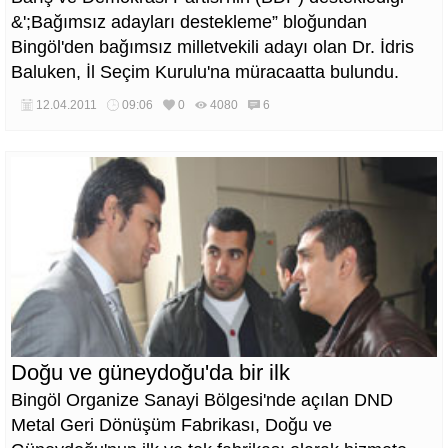
&';Bağımsız adayları destekleme” bloğundan
Bingöl'den bağımsız milletvekili adayı olan Dr. İdris
Baluken, İl Seçim Kurulu'na müracaatta bulundu.
12.04.2011
09:06
0
4080
6
Doğu ve güneydoğu'da bir ilk
Bingöl Organize Sanayi Bölgesi'nde açılan DND
Metal Geri Dönüşüm Fabrikası, Doğu ve