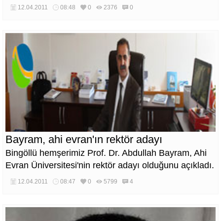
12.04.2011
08:48
0
2376
0
Bayram, ahi evran'ın rektör adayı
Bingöllü hemşerimiz Prof. Dr. Abdullah Bayram, Ahi
Evran Üniversitesi'nin rektör adayı olduğunu açıkladı.
12.04.2011
08:47
0
5799
4