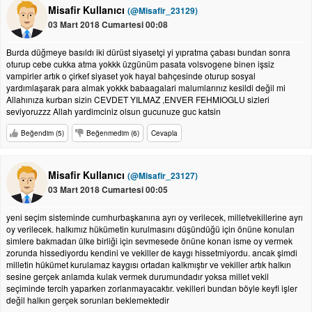
Misafir Kullanıcı
(@Misafir_23129)
03 Mart 2018 Cumartesi 00:08
Burda düğmeye basıldı iki dürüst siyasetçi yi yıpratma çabası bundan sonra
oturup cebe cukka atma yokkk üzgünüm pasata volsvogene binen işsiz
vampirler artık o çirkef siyaset yok hayal bahçesinde oturup sosyal
yardımlaşarak para almak yokkk babaagalari malumlarınız kesildi değil mi
Allahınıza kurban sizin CEVDET YILMAZ ,ENVER FEHMIOGLU sizleri
seviyoruzzz Allah yardimciniz olsun gucunuze guc katsin
Beğendim (5)
Beğenmedim (6)
Cevapla
Misafir Kullanıcı
(@Misafir_23127)
03 Mart 2018 Cumartesi 00:05
yeni seçim sisteminde cumhurbaşkanına ayrı oy verilecek, milletvekillerine ayrı
oy verilecek. halkımız hükümetin kurulmasını düşündüğü için önüne konulan
simlere bakmadan ülke birliği için sevmesede önüne konan isme oy vermek
zorunda hissediyordu kendini ve vekiller de kaygı hissetmiyordu. ancak şimdi
milletin hükümet kurulamaz kaygısı ortadan kalkmıştır ve vekiller artık halkın
sesine gerçek anlamda kulak vermek durumundadır yoksa millet vekil
seçiminde tercih yaparken zorlanmayacaktır. vekilleri bundan böyle keyfi işler
değil halkın gerçek sorunları beklemektedir