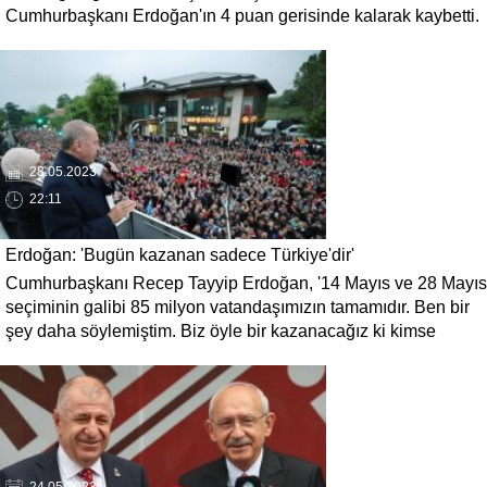
Cumhurbaşkanı Erdoğan'ın 4 puan gerisinde kalarak kaybetti.
İlk olarak İYİ parti tarafından suçlu ilan edilen Kılıçdaroğlu,
CHP liderliğinin istifa edecek mi sorusu cevabını buldu.
Kılıçdaroğlu, istifa etmeyeceğini ve mücadeleye devam
edeceğini açıkladı.
28.05.2023
22:11
Erdoğan: 'Bugün kazanan sadece Türkiye'dir'
Cumhurbaşkanı Recep Tayyip Erdoğan, '14 Mayıs ve 28 Mayıs
seçiminin galibi 85 milyon vatandaşımızın tamamıdır. Ben bir
şey daha söylemiştim. Biz öyle bir kazanacağız ki kimse
kaybetmeyecek. Öyleyse bugün kazanan sadece Türkiye'dir'
dedi.