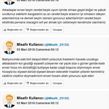
03 Mart 2018 Cumartesi 00:18
Arkadaşlar enver beyin cevdet beyle uyum içinde olması gayet doğal ne çabuk
unuttunuz eskilerin kavgalarini su an cevdet beyle arasının iyi olmasını isteyen
adamlariniza ne demeli seçim zamani goruuruz adamlarinizin cevdet beyin
etrafinda pervane olacagini sırf yer almak için celismeyin kendinizle utanirsiniz
Beğendim (4)
Beğenmedim (6)
Cevapla
Misafir Kullanıcı
(@Misafir_23133)
03 Mart 2018 Cumartesi 00:13
Bakiyorumda eski kirli despot kibirli yolsuzluk ihalelerin havada ucustugu
akbabalarin kol gezdiği siyaseti ozleyenler var yazık size o günler geride kaldı
enver hoca nin dürüstlüğü kulliyeye kadar ulaştı boşuna cirpinmayin enver
hocayla bu siyaset dürüst siyaset devam edecektir insallah yıllardır kemirdiniz
caldiniz cirptiniz doymadinizmi enver hocam allah yolunuzu açık etsin
Beğendim (6)
Beğenmedim (6)
Cevapla
Misafir Kullanıcı
(@Misafir_23132)
03 Mart 2018 Cumartesi 00:12