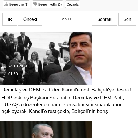
Beğendim (2)
Beğenmedim (0)
Cevapla
İlk
Önceki
27/17
Sonraki
Son
24.10.2024
01:50
Demirtaş ve DEM Parti'den Kandil'e rest, Bahçeli'ye destek!
HDP eski eş Başkanı Selahattin Demirtaş ve DEM Parti,
TUSAŞ saldırısına kınama...
TUSAŞ'a düzenlenen hain terör saldırısını kınadıklarını
açıklayarak, Kandil'e rest çekip, Bahçeli'nin barış
açıklamalarına destek verdi.