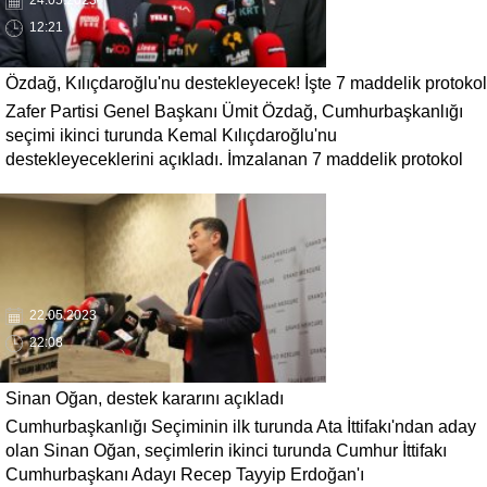
24.05.2023
12:21
Özdağ, Kılıçdaroğlu'nu destekleyecek! İşte 7 maddelik protokol
Zafer Partisi Genel Başkanı Ümit Özdağ, Cumhurbaşkanlığı
seçimi ikinci turunda Kemal Kılıçdaroğlu'nu
destekleyeceklerini açıkladı. İmzalanan 7 maddelik protokol
ise HDP'yi kızdıracak türden!
22.05.2023
22:08
Sinan Oğan, destek kararını açıkladı
Cumhurbaşkanlığı Seçiminin ilk turunda Ata İttifakı'ndan aday
olan Sinan Oğan, seçimlerin ikinci turunda Cumhur İttifakı
Cumhurbaşkanı Adayı Recep Tayyip Erdoğan'ı