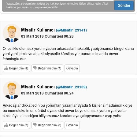
Yapacağınız yorumların şiddet ve hakaret içermemesine lütfen dikkat edin. Aksi
Gönder
taktirde yorumlarınız onaylanmayacaktır.
Misafir Kullanıcı
(@Misafir_23141)
03 Mart 2018 Cumartesi 00:28
Oncelikle olumsuz yorum yapan arkadaslar haksizlik yapiyorsunuz bingol daha
yeni yeni temiz ve ahlakli siyasetle kârsilasiyor bunun mimarida enver
fehmioglu dur
Beğendim (9)
Beğenmedim (7)
Cevapla
Misafir Kullanıcı
(@Misafir_23139)
03 Mart 2018 Cumartesi 00:24
Arkadaşlar dikkat edin bu yorumlari yazanlar 3yada 5 kisiler sırf adamcilik diye
bu memeleketin en dürüst siyasetcisi enver beye olumsuz yorum yaziyorlar
sizde öyle olmadığını biliyorsunuz karalamaya çalışıyorsunuz ayıp yahu
Beğendim (7)
Beğenmedim (6)
Cevapla