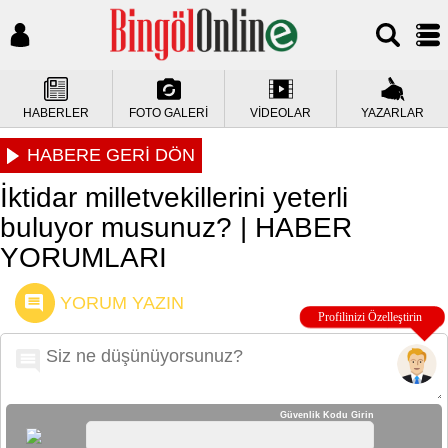
HABERLER
FOTO GALERİ
VİDEOLAR
YAZARLAR
HABERE GERİ DÖN
İktidar milletvekillerini yeterli
buluyor musunuz? | HABER
YORUMLARI
YORUM YAZIN
Güvenlik Kodu Girin