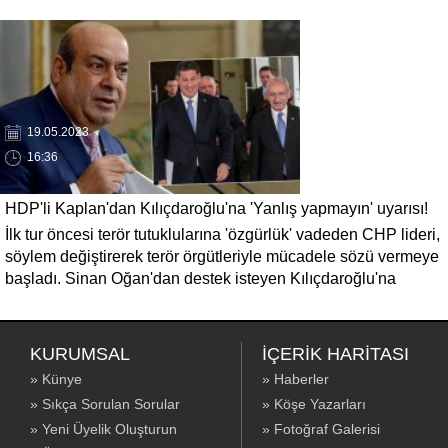
destekleyeceklerini açıkladı.
19.05.2023
16:36
HDP'li Kaplan'dan Kılıçdaroğlu'na 'Yanlış yapmayın' uyarısı!
İlk tur öncesi terör tutuklularına 'özgürlük' vadeden CHP lideri,
söylem değiştirerek terör örgütleriyle mücadele sözü vermeye
başladı. Sinan Oğan'dan destek isteyen Kılıçdaroğlu'na
'Kurtlarla dans, Kürtlerle dansa benzemez' diyen Kaplan,
'Kürtleri küstürüp yanlış yapma. Birleşmenin, dayanışmanın,
dostluğun bir sınırı vardır.' mesajı verdi.
KURUMSAL
İÇERİK HARİTASI
» Künye
» Haberler
» Sıkça Sorulan Sorular
» Köşe Yazarları
» Yeni Üyelik Oluşturun
» Fotoğraf Galerisi