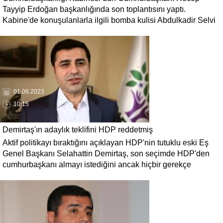
olmayacaksınız'
Tayyip Erdoğan başkanlığında son toplantısını yaptı.
Kabine'de konuşulanlarla ilgili bomba kulisi Abdulkadir Selvi
'Bakanlar kabineden morali bozuk ayrılmış.' sözleriyle paylaştı.
Mevcut bakanların hiçbiri yeni Kabine'de yer almayacak.
01.06.2023
10:15
Demirtaş'ın adaylık teklifini HDP reddetmiş
Aktif politikayı bıraktığını açıklayan HDP'nin tutuklu eski Eş
Genel Başkanı Selahattin Demirtaş, son seçimde HDP'den
cumhurbaşkanı almayı istediğini ancak hiçbir gerekçe
sunulmadan reddedildiğini açıkladı.