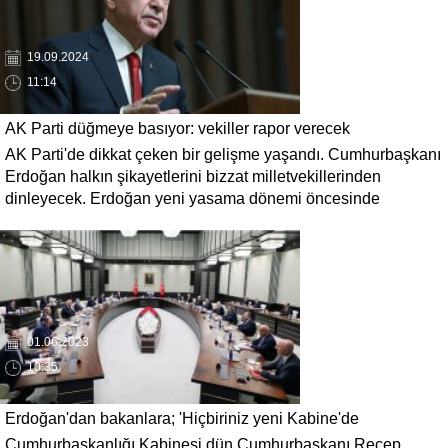
19.09.2024
11:14
AK Parti düğmeye basıyor: vekiller rapor verecek
AK Parti'de dikkat çeken bir gelişme yaşandı. Cumhurbaşkanı
Erdoğan halkın şikayetlerini bizzat milletvekillerinden
dinleyecek. Erdoğan yeni yasama dönemi öncesinde
milletvekilleriyle bir araya gelecek ve saha raporları isteyecek.
01.06.2023
10:35
Erdoğan'dan bakanlara; 'Hiçbiriniz yeni Kabine'de
Cumhurbaşkanlığı Kabinesi dün Cumhurbaşkanı Recep