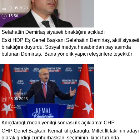
31.05.2023
15:56
Selahattin Demirtaş siyaseti bıraktığını açıkladı
Eski HDP Eş Genel Başkanı Selahattin Demirtaş, aktif siyaseti
bıraktığını duyurdu. Sosyal medya hesabından paylaşımda
bulunan Demirtaş, 'Bana yönelik yapıcı eleştirilere teşekkür
ediyorum. Eleştirilerden yararlanmaya çalışacağım.
Mücadeleyi cezaevinden her yoldaşım gibi dirençle
sürdürürken, aktif politikayı bu aşamada bırakıyorum.' dedi.
28.05.2023
22:17
Kılıçdaroğlu'ndan yenilgi sonrası ilk açıklama! CHP
CHP Genel Başkanı Kemal kılıçdaroğlu, Millet İttifakı'nın adayı
liderliğinden istifa etmeyecek
olarak girdiği cumhurbaşkanı seçiminin ikinci turunda