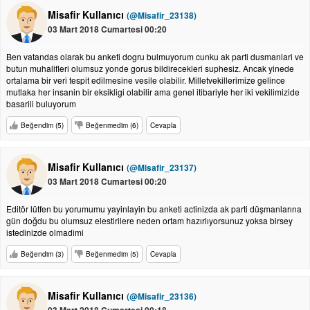
Misafir Kullanıcı
(@Misafir_23138)
03 Mart 2018 Cumartesi 00:20
Ben vatandas olarak bu anketi dogru bulmuyorum cunku ak parti dusmanlari ve
butun muhalifleri olumsuz yonde gorus bildirecekleri suphesiz. Ancak yinede
ortalama bir veri tespit edilmesine vesile olabilir. Milletvekillerimize gelince
mutlaka her insanin bir eksikligi olabilir ama genel itibariyle her iki vekilimizide
basarili buluyorum
Beğendim (5)
Beğenmedim (6)
Cevapla
Misafir Kullanıcı
(@Misafir_23137)
03 Mart 2018 Cumartesi 00:20
Editör lütfen bu yorumumu yayinlayin bu anketi actinizda ak parti düşmanlarına
gün doğdu bu olumsuz elestirilere neden ortam hazırlıyorsunuz yoksa birsey
istedinizde olmadimi
Beğendim (3)
Beğenmedim (5)
Cevapla
Misafir Kullanıcı
(@Misafir_23136)