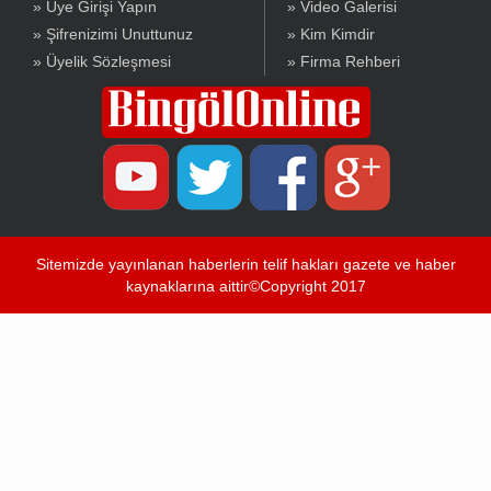
» Üye Girişi Yapın
» Video Galerisi
» Şifrenizimi Unuttunuz
» Kim Kimdir
» Üyelik Sözleşmesi
» Firma Rehberi
Sitemizde yayınlanan haberlerin telif hakları gazete ve haber
kaynaklarına aittir©Copyright 2017