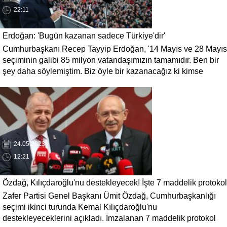
22:11
Erdoğan: 'Bugün kazanan sadece Türkiye'dir'
Cumhurbaşkanı Recep Tayyip Erdoğan, '14 Mayıs ve 28 Mayıs
seçiminin galibi 85 milyon vatandaşımızın tamamıdır. Ben bir
şey daha söylemiştim. Biz öyle bir kazanacağız ki kimse
kaybetmeyecek. Öyleyse bugün kazanan sadece Türkiye'dir'
dedi.
24.05.2023
12:21
Özdağ, Kılıçdaroğlu'nu destekleyecek! İşte 7 maddelik protokol
Zafer Partisi Genel Başkanı Ümit Özdağ, Cumhurbaşkanlığı
seçimi ikinci turunda Kemal Kılıçdaroğlu'nu
destekleyeceklerini açıkladı. İmzalanan 7 maddelik protokol