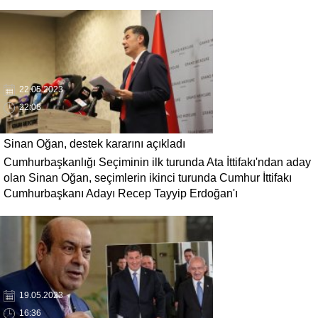
ise HDP'yi kızdıracak türden!
22.05.2023
22:08
Sinan Oğan, destek kararını açıkladı
Cumhurbaşkanlığı Seçiminin ilk turunda Ata İttifakı'ndan aday
olan Sinan Oğan, seçimlerin ikinci turunda Cumhur İttifakı
Cumhurbaşkanı Adayı Recep Tayyip Erdoğan'ı
destekleyeceklerini açıkladı.
19.05.2023
16:36