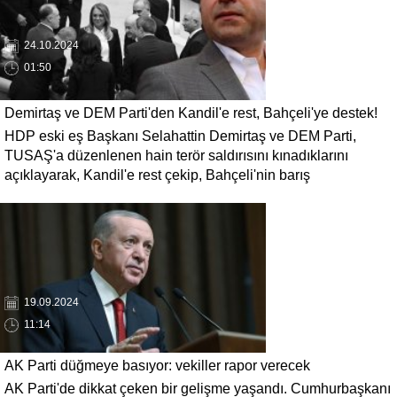
24.10.2024
01:50
Demirtaş ve DEM Parti'den Kandil'e rest, Bahçeli'ye destek!
HDP eski eş Başkanı Selahattin Demirtaş ve DEM Parti,
TUSAŞ saldırısına kınama...
TUSAŞ'a düzenlenen hain terör saldırısını kınadıklarını
açıklayarak, Kandil'e rest çekip, Bahçeli'nin barış
açıklamalarına destek verdi.
19.09.2024
11:14
AK Parti düğmeye basıyor: vekiller rapor verecek
AK Parti'de dikkat çeken bir gelişme yaşandı. Cumhurbaşkanı