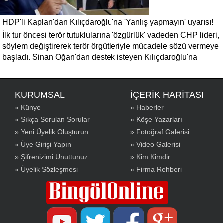
HDP'li Kaplan'dan Kılıçdaroğlu'na 'Yanlış yapmayın' uyarısı!
İlk tur öncesi terör tutuklularına 'özgürlük' vadeden CHP lideri,
söylem değiştirerek terör örgütleriyle mücadele sözü vermeye
başladı. Sinan Oğan'dan destek isteyen Kılıçdaroğlu'na
'Kurtlarla dans, Kürtlerle dansa benzemez' diyen Kaplan,
'Kürtleri küstürüp yanlış yapma. Birleşmenin, dayanışmanın,
dostluğun bir sınırı vardır.' mesajı verdi.
KURUMSAL
İÇERİK HARİTASI
» Künye
» Haberler
» Sıkça Sorulan Sorular
» Köşe Yazarları
» Yeni Üyelik Oluşturun
» Fotoğraf Galerisi
» Üye Girişi Yapın
» Video Galerisi
» Şifrenizimi Unuttunuz
» Kim Kimdir
» Üyelik Sözleşmesi
» Firma Rehberi