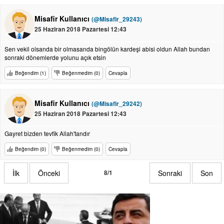
Misafir Kullanıcı
(@Misafir_29243)
25 Haziran 2018 Pazartesi 12:43
Sen vekil olsanda bir olmasanda bingölün kardeşi abisi oldun Allah bundan
sonraki dönemlerde yolunu açık etsin
Beğendim (1)
Beğenmedim (0)
Cevapla
Misafir Kullanıcı
(@Misafir_29242)
25 Haziran 2018 Pazartesi 12:43
Gayret bizden tevfik Allah'tandır
Beğendim (0)
Beğenmedim (0)
Cevapla
İlk
Önceki
8/1
Sonraki
Son