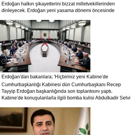
Erdoğan halkın şikayetlerini bizzat milletvekillerinden
dinleyecek. Erdoğan yeni yasama dönemi öncesinde
milletvekilleriyle bir araya gelecek ve saha raporları isteyecek.
01.06.2023
10:35
Erdoğan'dan bakanlara; 'Hiçbiriniz yeni Kabine'de
Cumhurbaşkanlığı Kabinesi dün Cumhurbaşkanı Recep
olmayacaksınız'
Tayyip Erdoğan başkanlığında son toplantısını yaptı.
Kabine'de konuşulanlarla ilgili bomba kulisi Abdulkadir Selvi
'Bakanlar kabineden morali bozuk ayrılmış.' sözleriyle paylaştı.
Mevcut bakanların hiçbiri yeni Kabine'de yer almayacak.