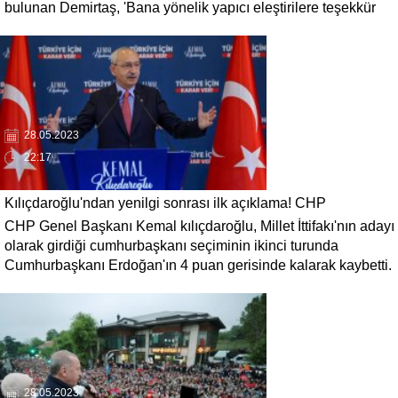
bulunan Demirtaş, 'Bana yönelik yapıcı eleştirilere teşekkür
ediyorum. Eleştirilerden yararlanmaya çalışacağım.
Mücadeleyi cezaevinden her yoldaşım gibi dirençle
sürdürürken, aktif politikayı bu aşamada bırakıyorum.' dedi.
28.05.2023
22:17
Kılıçdaroğlu'ndan yenilgi sonrası ilk açıklama! CHP
CHP Genel Başkanı Kemal kılıçdaroğlu, Millet İttifakı'nın adayı
liderliğinden istifa etmeyecek
olarak girdiği cumhurbaşkanı seçiminin ikinci turunda
Cumhurbaşkanı Erdoğan'ın 4 puan gerisinde kalarak kaybetti.
İlk olarak İYİ parti tarafından suçlu ilan edilen Kılıçdaroğlu,
CHP liderliğinin istifa edecek mi sorusu cevabını buldu.
Kılıçdaroğlu, istifa etmeyeceğini ve mücadeleye devam
edeceğini açıkladı.
28.05.2023