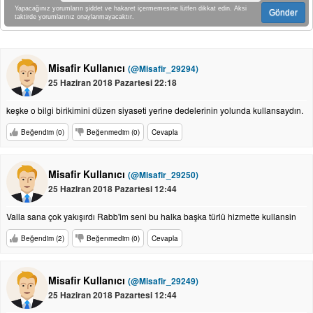
Yapacağınız yorumların şiddet ve hakaret içermemesine lütfen dikkat edin. Aksi
Gönder
taktirde yorumlarınız onaylanmayacaktır.
Misafir Kullanıcı
(@Misafir_29294)
25 Haziran 2018 Pazartesi 22:18
keşke o bilgi birikimini düzen siyaseti yerine dedelerinin yolunda kullansaydın.
Beğendim (0)
Beğenmedim (0)
Cevapla
Misafir Kullanıcı
(@Misafir_29250)
25 Haziran 2018 Pazartesi 12:44
Valla sana çok yakışırdı Rabb'im seni bu halka başka türlü hizmette kullansin
Beğendim (2)
Beğenmedim (0)
Cevapla
Misafir Kullanıcı
(@Misafir_29249)
25 Haziran 2018 Pazartesi 12:44