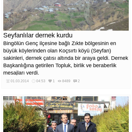
Seyfanlılar dernek kurdu
Bingölün Genç ilçesine bağlı Zıkte bölgesinin en
büyük köylerinden olan Koçsırtı köyü (Seyfan)
sakinleri, dernek çatısı altında bir araya geldi. Dernek
Başkanlığına getirilen Topluk, birlik ve beraberlik
mesajları verdi.
01.03.2014
04:53
1
8489
2