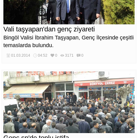
Vali taşyapan'dan genç ziyareti
Bingöl Valisi İbrahim Taşyapan, Genç İlçesinde çeşitli
temaslarda bulundu.
01.03.2014
04:52
0
3171
0
Genç sp'de toplu istifa