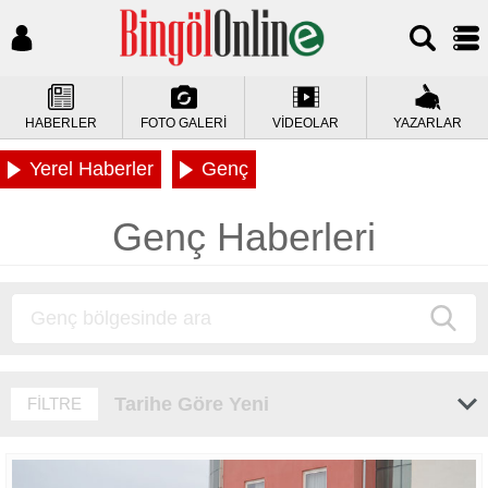
HABERLER
FOTO GALERİ
VİDEOLAR
YAZARLAR
Yerel Haberler
Genç
Genç Haberleri
Tarihe Göre Yeni
FİLTRE