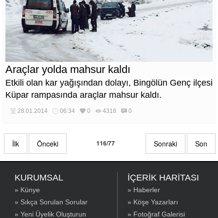
Araçlar yolda mahsur kaldı
Etkili olan kar yağışından dolayı, Bingölün Genç ilçesi
Küpar rampasında araçlar mahsur kaldı.
28.01.2014
06:34
0
4318
0
İlk
Önceki
116/77
Sonraki
Son
KURUMSAL
İÇERİK HARİTASI
» Künye
» Haberler
» Sıkça Sorulan Sorular
» Köşe Yazarları
» Yeni Üyelik Oluşturun
» Fotoğraf Galerisi