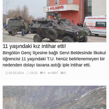
11 yaşındaki kız intihar etti!
Bingölün Genç İlçesine bağlı Servi Beldesinde İlkokul
öğrencisi 11 yaşındaki T.U. henüz belirlenemeyen bir
nedenden dolayı tavana astığı iple intihar etti.
02.03.2014
23:23
0
4807
0