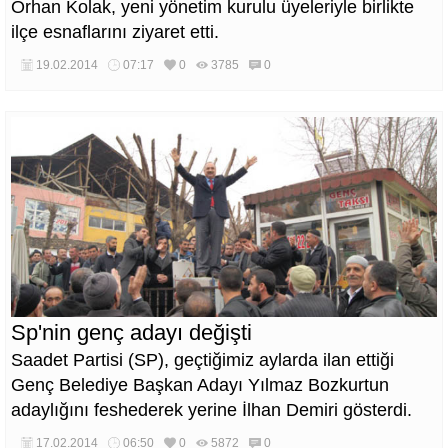
Orhan Kolak, yeni yönetim kurulu üyeleriyle birlikte
ilçe esnaflarını ziyaret etti.
19.02.2014
07:17
0
3785
0
Sp'nin genç adayı değişti
Saadet Partisi (SP), geçtiğimiz aylarda ilan ettiği
Genç Belediye Başkan Adayı Yılmaz Bozkurtun
adaylığını feshederek yerine İlhan Demiri gösterdi.
17.02.2014
06:50
0
5872
0