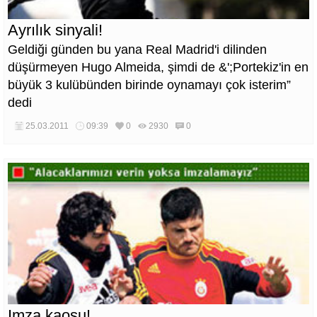
Ayrılık sinyali!
Geldiği günden bu yana Real Madrid'i dilinden
düşürmeyen Hugo Almeida, şimdi de &';Portekiz'in en
büyük 3 kulübünden birinde oynamayı çok isterim”
dedi
25.03.2011
09:39
0
2930
0
Imza kaosu!