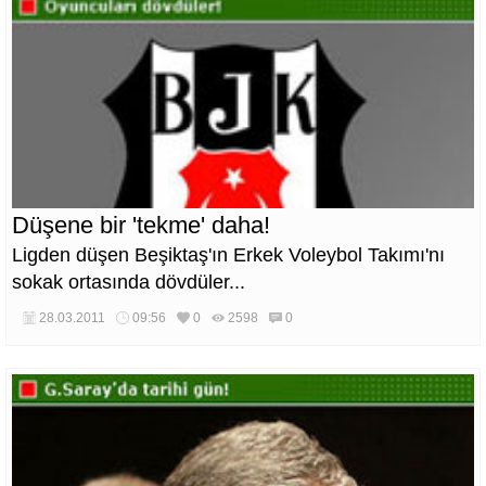
Düşene bir 'tekme' daha!
Ligden düşen Beşiktaş'ın Erkek Voleybol Takımı'nı
sokak ortasında dövdüler...
28.03.2011
09:56
0
2598
0