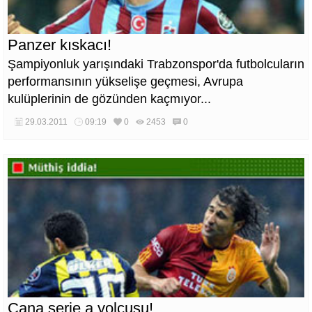
Panzer kıskacı!
Şampiyonluk yarışındaki Trabzonspor'da futbolcuların
performansının yükselişe geçmesi, Avrupa
kulüplerinin de gözünden kaçmıyor...
29.03.2011
09:19
0
2453
0
Cana serie a yolcusu!