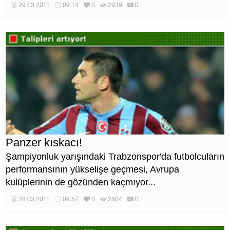
29.03.2011
09:14
0
2939
0
Panzer kıskacı!
Şampiyonluk yarışındaki Trabzonspor'da futbolcuların
performansının yükselişe geçmesi, Avrupa
kulüplerinin de gözünden kaçmıyor...
28.03.2011
09:57
0
2804
0