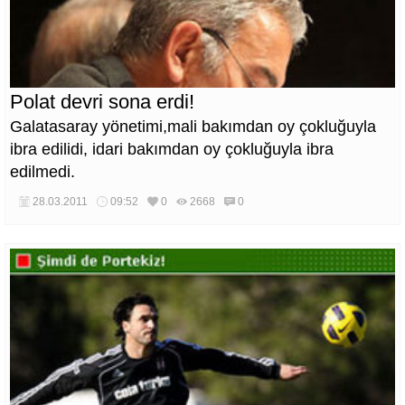
Polat devri sona erdi!
Galatasaray yönetimi,mali bakımdan oy çokluğuyla
ibra edilidi, idari bakımdan oy çokluğuyla ibra
edilmedi.
28.03.2011
09:52
0
2668
0