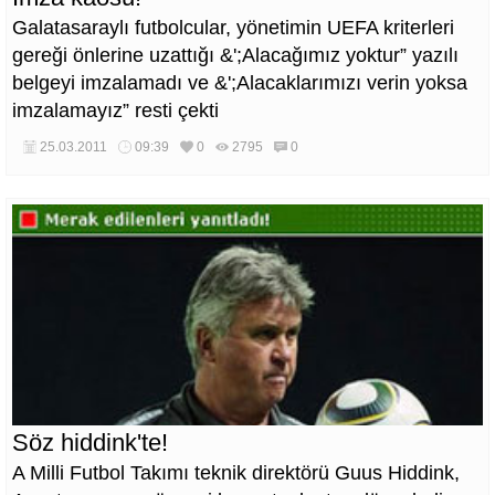
Galatasaraylı futbolcular, yönetimin UEFA kriterleri
gereği önlerine uzattığı &';Alacağımız yoktur” yazılı
belgeyi imzalamadı ve &';Alacaklarımızı verin yoksa
imzalamayız” resti çekti
25.03.2011
09:39
0
2795
0
Söz hiddink'te!
A Milli Futbol Takımı teknik direktörü Guus Hiddink,