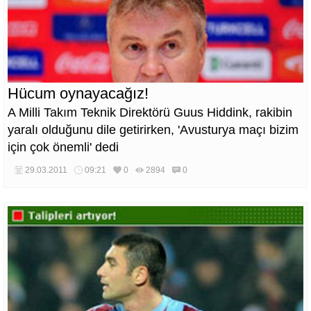
Hücum oynayacağız!
A Milli Takım Teknik Direktörü Guus Hiddink, rakibin
yaralı olduğunu dile getirirken, 'Avusturya maçı bizim
için çok önemli' dedi
29.03.2011
09:21
0
2894
0