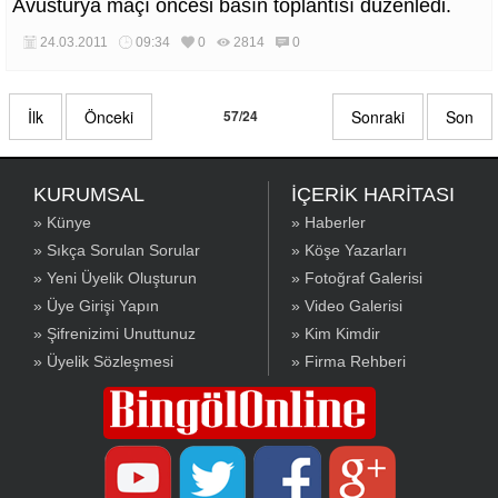
Avusturya maçı öncesi basın toplantısı düzenledi.
24.03.2011
09:34
0
2814
0
İlk
Önceki
57/24
Sonraki
Son
KURUMSAL
İÇERİK HARİTASI
» Künye
» Haberler
» Sıkça Sorulan Sorular
» Köşe Yazarları
» Yeni Üyelik Oluşturun
» Fotoğraf Galerisi
» Üye Girişi Yapın
» Video Galerisi
» Şifrenizimi Unuttunuz
» Kim Kimdir
» Üyelik Sözleşmesi
» Firma Rehberi