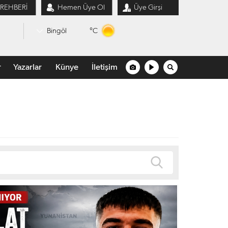
 REHBERİ
Hemen Üye Ol
Üye Girşi
°C
Bingöl
r
Yazarlar
Künye
İletişim