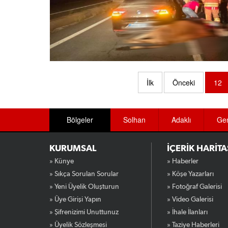
İlk
Önceki
12
Bölgeler
Solhan
Adaklı
Ge
KURUMSAL
İÇERİK HARİTA
» Künye
» Haberler
» Sıkça Sorulan Sorular
» Köşe Yazarları
» Yeni Üyelik Oluşturun
» Fotoğraf Galerisi
» Üye Girişi Yapın
» Video Galerisi
» Şifrenizimi Unuttunuz
» İhale İlanları
» Üyelik Sözleşmesi
» Taziye Haberleri