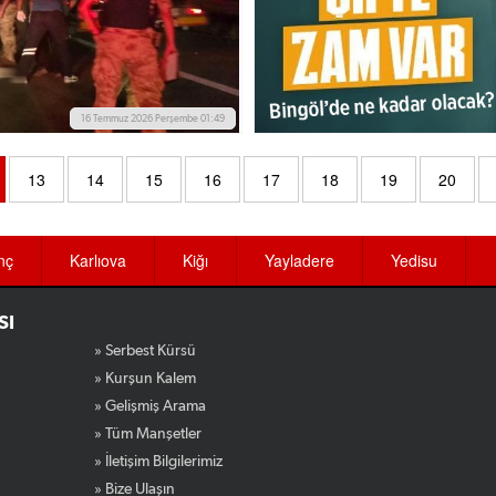
16 Temmuz 2026 Perşembe 01:49
13
14
15
16
17
18
19
20
nç
Karlıova
Kiğı
Yayladere
Yedisu
SI
» Serbest Kürsü
» Kurşun Kalem
» Gelişmiş Arama
» Tüm Manşetler
» İletişim Bilgilerimiz
» Bize Ulaşın