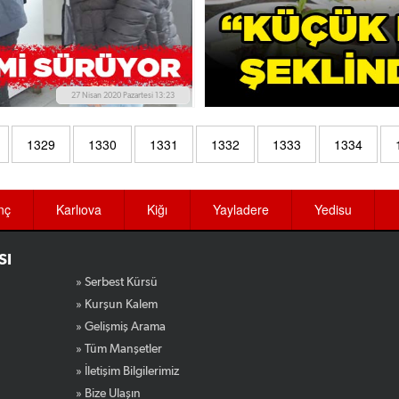
27 Nisan 2020 Pazartesi 13:23
1329
1330
1331
1332
1333
1334
nç
Karlıova
Kiğı
Yayladere
Yedisu
SI
» Serbest Kürsü
» Kurşun Kalem
» Gelişmiş Arama
» Tüm Manşetler
» İletişim Bilgilerimiz
» Bize Ulaşın