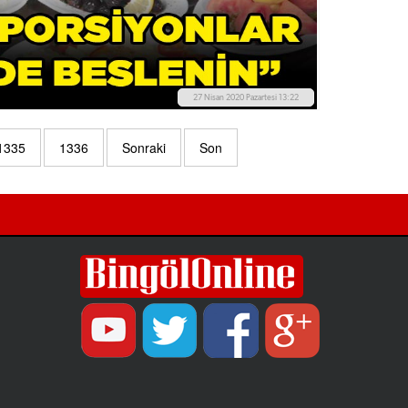
27 Nisan 2020 Pazartesi 13:22
1335
1336
Sonraki
Son