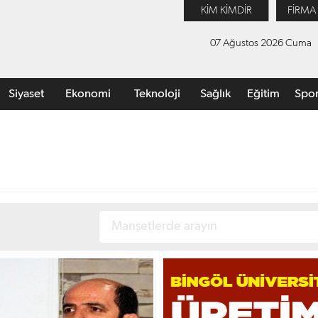
KİM KİMDİR
FİRMA
07 Ağustos 2026 Cuma
Siyaset
Ekonomi
Teknoloji
Sağlık
Eğitim
Spo