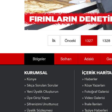
İlk
Önceki
1327
1328
Bölgeler
Solhan
Adaklı
Ge
KURUMSAL
İÇERİK HARİTA
» Künye
» Haberler
» Sıkça Sorulan Sorular
» Köşe Yazarları
» Yeni Üyelik Oluşturun
» Fotoğraf Galerisi
» Üye Girişi Yapın
» Video Galerisi
» Şifrenizimi Unuttunuz
» İhale İlanları
» Üyelik Sözleşmesi
» Taziye Haberleri