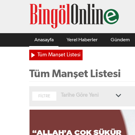
Anasayfa
Yerel Haberler
Gündem
Tüm Manşet Listesi
Tüm Manşet Listesi
Tarihe Göre Yeni
FİLTRE