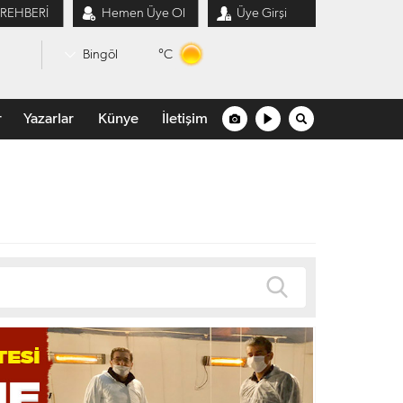
 REHBERİ
Hemen Üye Ol
Üye Girşi
°C
Bingöl
r
Yazarlar
Künye
İletişim