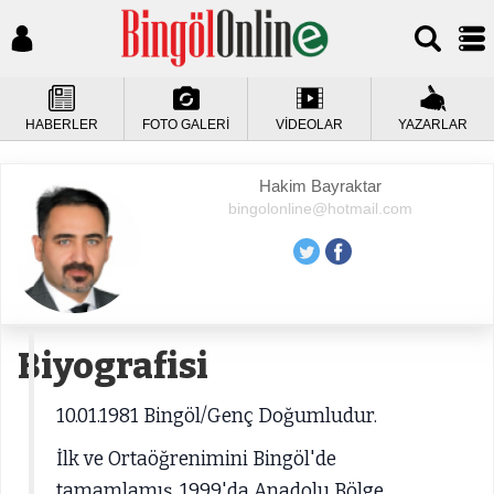
HABERLER
FOTO GALERİ
VİDEOLAR
YAZARLAR
Hakim Bayraktar
bingolonline@hotmail.com
Biyografisi
10.01.1981 Bingöl/Genç Doğumludur.
İlk ve Ortaöğrenimini Bingöl'de
tamamlamış, 1999'da Anadolu Bölge