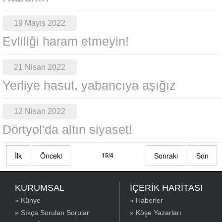
19 Mayıs 2022
Evliliği haram etmeyin!
21 Nisan 2022
Yerliye hasut, yabancıya aşığız
12 Nisan 2022
Dörtyol'da altın siyaset!
İlk
Önceki
15/4
Sonraki
Son
KURUMSAL
İÇERİK HARİTASI
» Künye
» Haberler
» Sıkça Sorulan Sorular
» Köşe Yazarları