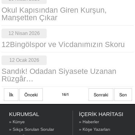
Okul Kapısından Giren Kurşun,
Manşetten Çıkar
12 Nisan 2026
12Bingölspor ve Vicdanımızın Skoru
12 Ocak 2026
Sandık! Odadan Siyasete Uzanan
Rüzgâr…
İlk
Önceki
16/1
Sonraki
Son
KURUMSAL
İÇERİK HARİTASI
» Künye
» Haberler
» Sıkça Sorulan Sorular
» Köşe Yazarları