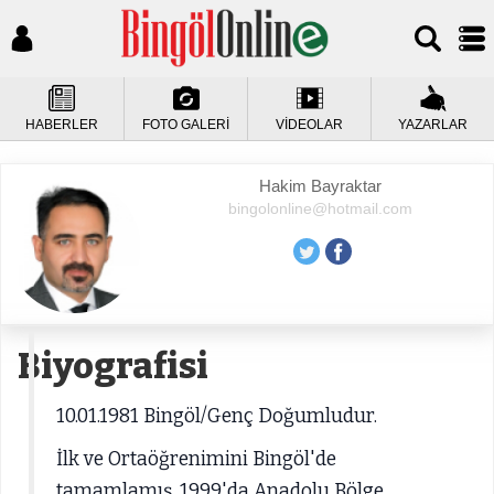
HABERLER
FOTO GALERİ
VİDEOLAR
YAZARLAR
Hakim Bayraktar
bingolonline@hotmail.com
Biyografisi
10.01.1981 Bingöl/Genç Doğumludur.
İlk ve Ortaöğrenimini Bingöl'de
tamamlamış, 1999'da Anadolu Bölge