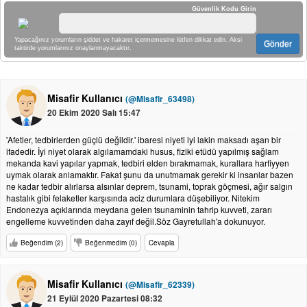
Güvenlik Kodu Girin
Yapacağınız yorumların şiddet ve hakaret içermemesine lütfen dikkat edin. Aksi
Gönder
taktirde yorumlarınız onaylanmayacaktır.
Misafir Kullanıcı
(@Misafir_63498)
20 Ekim 2020 Salı 15:47
'Afetler, tedbirlerden güçlü değildir.' ibaresi niyeti iyi lakin maksadı aşan bir
ifadedir. İyi niyet olarak algılamamdaki husus, fiziki etüdü yapılmış sağlam
mekanda kavi yapılar yapmak, tedbiri elden bırakmamak, kurallara harfiyyen
uymak olarak anlamaktır. Fakat şunu da unutmamak gerekir ki insanlar bazen
ne kadar tedbir alırlarsa alsınlar deprem, tsunami, toprak göçmesi, ağır salgın
hastalık gibi felaketler karşısında aciz durumlara düşebiliyor. Nitekim
Endonezya açıklarında meydana gelen tsunaminin tahrip kuvveti, zararı
engelleme kuvvetinden daha zayıf değil.Söz Gayretullah'a dokunuyor.
Beğendim (2)
Beğenmedim (0)
Cevapla
Misafir Kullanıcı
(@Misafir_62339)
21 Eylül 2020 Pazartesi 08:32