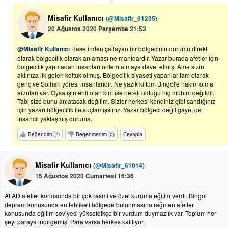
Misafir Kullanıcı
(@Misafir_61235)
20 Ağustos 2020 Perşembe 21:53
@Misafir Kullanıcı
Hasetinden çatlayan bir bölgecinin durumu direkt
olarak bölgecilik olarak anlaması ne manidardır. Yazar burada afetler için
bölgecilik yapmadan insanları önlem almaya davet etmiş. Ama sizin
aklınıza ilk gelen koltuk olmuş. Bölgecilik siyaseti yapanlar tam olarak
genç ve Solhan yöresi insanlarıdır. Ne yazık ki tüm Bingöl'e hakim olma
arzuları var. Oysa işin ehli olan kim ise nereli olduğu hiç mühim değildir.
Tabi size bunu anlatacak değilim. Sizler herkesi kendiniz gibi sandığınız
için yazarı bölgecilik ile suçlamışsınız. Yazar bölgeci değil gayet de
insancıl yaklaşmış duruma.
Beğendim (7)
Beğenmedim (0)
Cevapla
Misafir Kullanıcı
(@Misafir_61014)
15 Ağustos 2020 Cumartesi 16:36
AFAD afetler konusunda bir çok resmi ve özel kuruma eğitim verdi. Bingöl
deprem konusunda en tehlikeli bölgede bulunmasına rağmen afetler
konusunda eğitim seviyesi yükseldikçe bir vurdum duymazlık var. Toplum her
şeyi paraya indirgemiş. Para varsa herkes katılıyor.