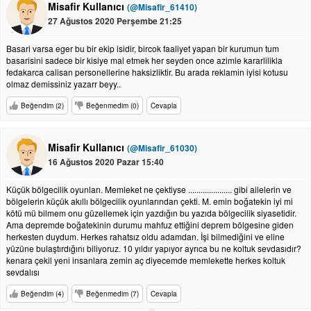
Misafir Kullanıcı
(@Misafir_61410)
27 Ağustos 2020 Perşembe 21:25
Basari varsa eger bu bir ekip isidir, bircok faaliyet yapan bir kurumun tum
basarisini sadece bir kisiye mal etmek her seyden once azimle kararlilikla
fedakarca calisan personellerine haksizliktir. Bu arada reklamin iyisi kotusu
olmaz demissiniz yazarr beyy..
Beğendim (2)
Beğenmedim (0)
Cevapla
Misafir Kullanıcı
(@Misafir_61030)
16 Ağustos 2020 Pazar 15:40
Küçük bölgecilik oyunları. Memleket ne çektiyse ..................... gibi ailelerin ve
bölgelerin küçük akıllı bölgecilik oyunlarından çekti. M. emin boğatekin iyi mi
kötü mü bilmem onu güzellemek için yazdığın bu yazıda bölgecilik siyasetidir.
Ama depremde boğatekinin durumu mahfuz ettiğini deprem bölgesine giden
herkesten duydum. Herkes rahatsız oldu adamdan. İşi bilmediğini ve eline
yüzüne bulaştırdığını biliyoruz. 10 yıldır yapıyor ayrıca bu ne koltuk sevdasıdır?
kenara çekil yeni insanlara zemin aç diyecemde memlekette herkes koltuk
sevdalısı
Beğendim (4)
Beğenmedim (7)
Cevapla