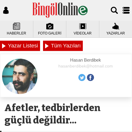
HABERLER
FOTO GALERİ
VİDEOLAR
YAZARLAR
Yazar Listesi
Tüm Yazıları
Hasan Berdibek
hasanberdibek@hotmail.com
Afetler, tedbirlerden
güçlü değildir...