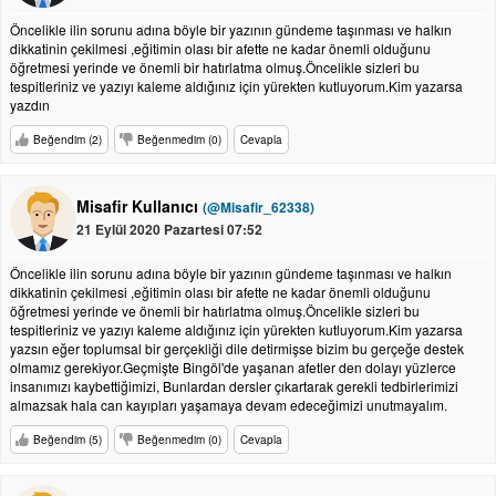
Öncelikle ilin sorunu adına böyle bir yazının gündeme taşınması ve halkın
dikkatinin çekilmesi ,eğitimin olası bir afette ne kadar önemli olduğunu
öğretmesi yerinde ve önemli bir hatırlatma olmuş.Öncelikle sizleri bu
tespitleriniz ve yazıyı kaleme aldığınız için yürekten kutluyorum.Kim yazarsa
yazdın
Beğendim (2)
Beğenmedim (0)
Cevapla
Misafir Kullanıcı
(@Misafir_62338)
21 Eylül 2020 Pazartesi 07:52
Öncelikle ilin sorunu adına böyle bir yazının gündeme taşınması ve halkın
dikkatinin çekilmesi ,eğitimin olası bir afette ne kadar önemli olduğunu
öğretmesi yerinde ve önemli bir hatırlatma olmuş.Öncelikle sizleri bu
tespitleriniz ve yazıyı kaleme aldığınız için yürekten kutluyorum.Kim yazarsa
yazsın eğer toplumsal bir gerçekliği dile detirmişse bizim bu gerçeğe destek
olmamız gerekiyor.Geçmişte Bingöl'de yaşanan afetler den dolayı yüzlerce
insanımızı kaybettiğimizi, Bunlardan dersler çıkartarak gerekli tedbirlerimizi
almazsak hala can kayıpları yaşamaya devam edeceğimizi unutmayalım.
Beğendim (5)
Beğenmedim (0)
Cevapla