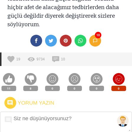
hiçbir afet de alacağımız tedbirlerden daha
güçlü değildir diyerek değiştirerek sizlere
söylüyorum.
10
19
9734
10
11
8
0
0
0
0
YORUM YAZIN