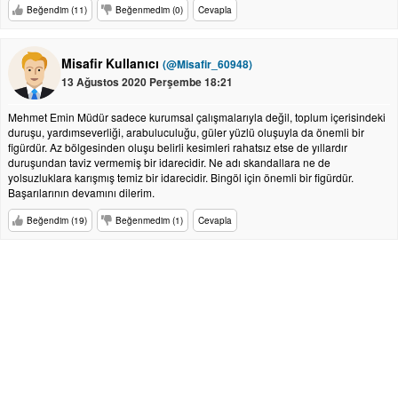
Beğendim (11)
Beğenmedim (0)
Cevapla
Misafir Kullanıcı
(@Misafir_60948)
13 Ağustos 2020 Perşembe 18:21
Mehmet Emin Müdür sadece kurumsal çalışmalarıyla değil, toplum içerisindeki
duruşu, yardımseverliği, arabuluculuğu, güler yüzlü oluşuyla da önemli bir
figürdür. Az bölgesinden oluşu belirli kesimleri rahatsız etse de yıllardır
duruşundan taviz vermemiş bir idarecidir. Ne adı skandallara ne de
yolsuzluklara karışmış temiz bir idarecidir. Bingöl için önemli bir figürdür.
Başarılarının devamını dilerim.
Beğendim (19)
Beğenmedim (1)
Cevapla