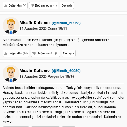
Beğendim (7)
Beğenmedim (1)
Cevapla
Misafir Kullanıcı
(@Misafir_60968)
14 Ağustos 2020 Cuma 16:11
Afad Müdürü Emin Bey'in kurum için yapmış olduğu çabalar ortadadır.
Müdürümüze her daim başarılar diliyorum ...
Beğendim (14)
Beğenmedim (1)
Cevapla
Misafir Kullanıcı
(@Misafir_60950)
13 Ağustos 2020 Perşembe 18:35
Aslinda basta belirtmis oldugunuz durum Turkiye'nin sosyolojik bir sorunudur.
Herseyi baskalarindan bekleme ihtiyaci ve sonuc itibariyle baskalarini suclama
gudusu, bununda toplumda karsilik bulmasi ' evet yetkililer suclu' peki sen neler
yaptin neden önlemini almadin? sorusu sorulmadigi icin, unutuldugu icin,
adamlar hakli:) sizinde hatirlattiginiz gibi caniniz sizlere ait, bu her konuda
boyledir tabiki ( maliniz sizlere ait, sagliginiz sizlere ait, egitimiz sizlere ait...)
bizim onemsemedigimizi baskalari bizim icin neden onemsesinki. Kaleminize
kuvvet.