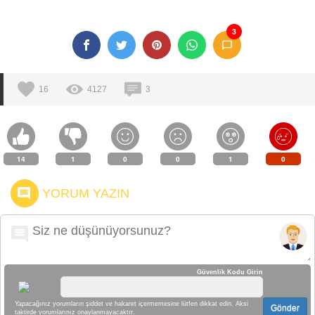
3
16
4127
3
14
1
0
0
1
0
YORUM YAZIN
Güvenlik Kodu Girin
Yapacağınız yorumların şiddet ve hakaret içermemesine lütfen dikkat edin. Aksi
Gönder
taktirde yorumlarınız onaylanmayacaktır.