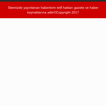
Sitemizde yayınlanan haberlerin telif hakları gazete ve haber
kaynaklarına aittir©Copyright 2017