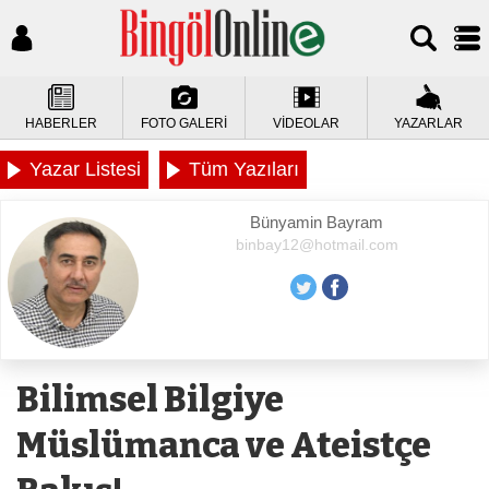
HABERLER
FOTO GALERİ
VİDEOLAR
YAZARLAR
Yazar Listesi
Tüm Yazıları
Bünyamin Bayram
binbay12@hotmail.com
Bilimsel Bilgiye
Müslümanca ve Ateistçe