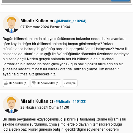
Misafir Kullanıcı
(@Misafir_110264)
07 Temmuz 2024 Pazar 19:34
Bugün bilimsel anlamda bilgiye müslümanca bakanlar neden bakmayanlara
göre kayda değer bir (bilimsel anlamda) başarı gösteremiyor? Yoksa
müslümanca bakar gibi görünüp başka bir perpektiften mi bakıyoruz? Yazar iki
asır dese de İslam'ın altın çağı ile övündüğümüz dönemler üzerinden nerdeyse
bin sene geçti! Neden gerçek anlamda her bir bilimsel alanın Michael
Jordan'ları bin senedir bizden çıkmıyor. Bugün bakın pozitif bilimlerin en alt
şubesine kadar tüm best ler yüksek oranda Batı'dan çıkıyor. İlim kimsenin
ayağına gitmez. Siz gideceksiniz.
Beğendim (3)
Beğenmedim (0)
Cevapla
Misafir Kullanıcı
(@Misafir_110133)
28 Haziran 2024 Cuma 11:30
Bu dinin peygamberi eziyet çekmiş, dişi kırılmış, taşlanmış, zulme uğramış bu
şekilde davasını sürdürmüş. Oysa şimdilerde o davanın temsilcileri olduğu
iddia eden bazı kişiler güneşin batışını geciktirdiğini söylerlerler, depremi