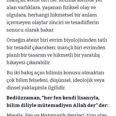
İnançsız ateist biri ise, Kozmik alemde yer
alan varlıklara, yaşanan fiziksel olay ve
olgulara, herhangi hikmetsel bir anlam
içermeyen olaylar zinciri ve tesadüflerin
sonucu olarak bakar.
Örneğin ateist biri evrim biyolojisinden tatlı
bir tesadüf çıkarırken; inançlı biri evrimden
planlı bir tasarım ve hikmetli bir yaratılış
hikayesi çıkarabilir.
Bu iki bakış açısı bilimin konusu olmaktan
çok bilim felsefesi, düşünsel, ideolojik veya
dinsel yaklaşımla ilgilidir.
Bediüzzaman, “her fen kendi lisanıyla,
bilim diliyle mütemadiyen Allah der” der:
Mesela; Fen ve Matematik dersleri, tüm olay