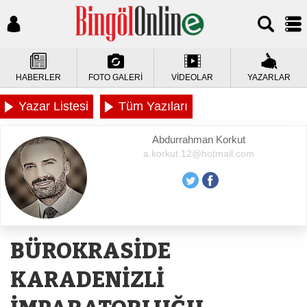
HABERLER
FOTO GALERİ
VİDEOLAR
YAZARLAR
Yazar Listesi
Tüm Yazıları
Abdurrahman Korkut
a.korkut.12@hotmail.com
BÜROKRASİDE
KARADENİZLİ