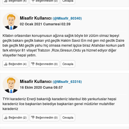
Beğendim (4)
Beğenmedim (0)
Cevapla
Misafir Kullanıcı
(@Misafir_80340)
02 Ocak 2021 Cumartesi 02:39
Kitabın ortasından konuşmusun ağzına sağlık böyle bir zülüm olmaz tepeyi
geçtik bakanı geçtik bakan yrd.geçtik Hakim Savci Em md gen md gectik Daire
bsk geçtik Md geçtik yahu hiç olmasa memet işçice biraz Allahdan korkun parti
fark etmiyor 81 vilayet Trabzon ,Rize,Giresun,Ordu ya hizmet ediyor diğer
vilayetler hepsi yetim.
Beğendim (4)
Beğenmedim (0)
Cevapla
Misafir Kullanıcı
(@Misafir_63316)
16 Ekim 2020 Cuma 08:57
TYH karadeniz Enerji bakanlığı karadeniz istanbul ibb yankurluslar hepsi
karadeniz ilce başkanları belediye başkanları genel müdürler mutahitler
karadeniz
Beğendim (2)
Beğenmedim (0)
Cevapla