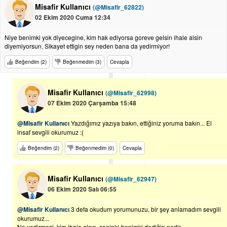
Misafir Kullanıcı
(@Misafir_62822)
02 Ekim 2020 Cuma 12:34
Niye benimki yok diyecegine, kim hak ediyorsa goreve gelsin ihale alsin
diyemiyorsun. Sikayet ettigin sey neden bana da yedirmiyor!
Beğendim (2)
Beğenmedim (3)
Cevapla
Misafir Kullanıcı
(@Misafir_62998)
07 Ekim 2020 Çarşamba 15:48
@Misafir Kullanıcı
Yazdığımız yazıya bakın, ettiğiniz yoruma bakın... El
insaf sevgili okurumuz :(
Beğendim (2)
Beğenmedim (0)
Cevapla
Misafir Kullanıcı
(@Misafir_62947)
06 Ekim 2020 Salı 06:55
@Misafir Kullanıcı
3 defa okudum yorumunuzu, bir şey anlamadım sevgili
okurumuz...
Ne yedirmesi, kim ihale alsın, seninki-benimki dediğin nedir,