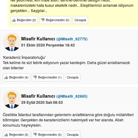
makalemizdeki hata kusur eksiklik nedir... Eleştrilerinizi anlamak istiyorum
gerçekten... Saygılar...
Beğendim (2)
Beğenmedim (0)
Cevapla
Misafir Kullanıcı
(@Misafir_62775)
01 Ekim 2020 Perşembe 18:42
'Karadeniz İmparatorluğu'
Tek kelime ile sizi tebrik ediyorum yazar kardeşim. Daha güzel anlatılamazdı
olan bitenler
Beğendim (4)
Beğenmedim (1)
Cevapla
Misafir Kullanıcı
(@Misafir_62665)
29 Eylül 2020 Salı 08:53
Özellikle İstanbul taraflarından gelenlerin anlattıklarına göre doğulu mütahitleri
bitirmişler. Gerçekten de karadenizlilerin hakimiyeti var her alanda. Allah
sonumuzu hayreylesin.
Beğendim (5)
Beğenmedim (0)
Cevapla