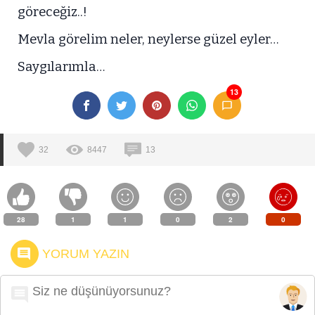
göreceğiz..!
Mevla görelim neler, neylerse güzel eyler…
Saygılarımla…
13
32
8447
13
28
1
1
0
2
0
YORUM YAZIN