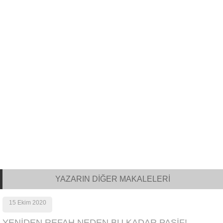
YAZARIN DİĞER MAKALELERİ
15 Ekim 2020
YENİDEN REFAH NEDEN BU KADAR PASİF!