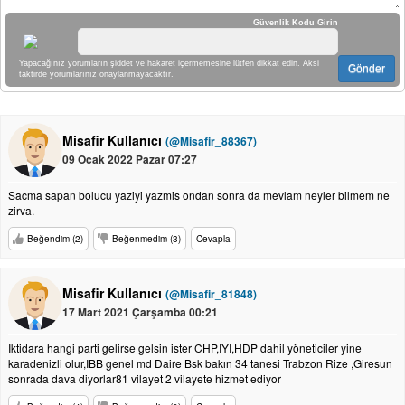
Güvenlik Kodu Girin
Yapacağınız yorumların şiddet ve hakaret içermemesine lütfen dikkat edin. Aksi
Gönder
taktirde yorumlarınız onaylanmayacaktır.
Misafir Kullanıcı
(@Misafir_88367)
09 Ocak 2022 Pazar 07:27
Sacma sapan bolucu yaziyi yazmis ondan sonra da mevlam neyler bilmem ne
zirva.
Beğendim (2)
Beğenmedim (3)
Cevapla
Misafir Kullanıcı
(@Misafir_81848)
17 Mart 2021 Çarşamba 00:21
Iktidara hangi parti gelirse gelsin ister CHP,IYI,HDP dahil yöneticiler yine
karadenizli olur,IBB genel md Daire Bsk bakın 34 tanesi Trabzon Rize ,Giresun
sonrada dava diyorlar81 vilayet 2 vilayete hizmet ediyor