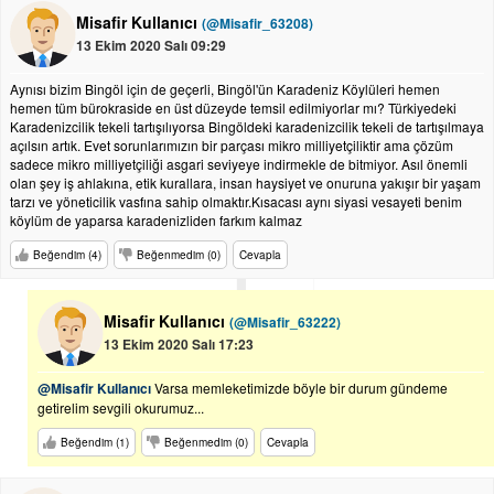
Misafir Kullanıcı
(@Misafir_63208)
13 Ekim 2020 Salı 09:29
Aynısı bizim Bingöl için de geçerli, Bingöl'ün Karadeniz Köylüleri hemen
hemen tüm bürokraside en üst düzeyde temsil edilmiyorlar mı? Türkiyedeki
Karadenizcilik tekeli tartışılıyorsa Bingöldeki karadenizcilik tekeli de tartışılmaya
açılsın artık. Evet sorunlarımızın bir parçası mikro milliyetçiliktir ama çözüm
sadece mikro milliyetçiliği asgari seviyeye indirmekle de bitmiyor. Asıl önemli
olan şey iş ahlakına, etik kurallara, insan haysiyet ve onuruna yakışır bir yaşam
tarzı ve yöneticilik vasfına sahip olmaktır.Kısacası aynı siyasi vesayeti benim
köylüm de yaparsa karadenizliden farkım kalmaz
Beğendim (4)
Beğenmedim (0)
Cevapla
Misafir Kullanıcı
(@Misafir_63222)
13 Ekim 2020 Salı 17:23
@Misafir Kullanıcı
Varsa memleketimizde böyle bir durum gündeme
getirelim sevgili okurumuz...
Beğendim (1)
Beğenmedim (0)
Cevapla