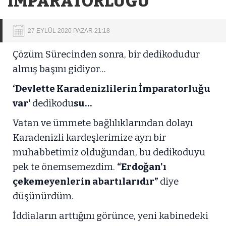
İMPARATORLUĞU
27 EYLÜL 2020 PAZAR 21:18
Çözüm Sürecinden sonra, bir dedikodudur
almış başını gidiyor…
‘Devlette Karadenizlilerin İmparatorluğu
var'
dedikodu
su…
Vatan ve ümmete bağlılıklarından dolayı
Karadenizli kardeşlerimize ayrı bir
muhabbetimiz olduğundan, bu dedikoduyu
pek te önemsemezdim.
“Erdoğan'ı
çekemeyenlerin abartılarıdır”
diye
düşünürdüm.
İddiaların arttığını görünce, yeni kabinedeki