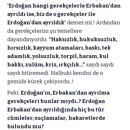
‘Erdoğan hangi gerekçelerle Erbakan'dan
ayrıldı ise, biz de o gerekçeler ile
Erdoğan'dan ayrıldık'
demez mi.! Ardından
da gerekçelerini şu temellere
dayandırıyordu:
“Haksızlık, hukuksuzluk,
hırsızlık, kayyum atamaları, baskı, tek
adamlık, yolsuzluk, torpil, haram, kul
hakkı, zulüm, kriz, ırkçılık…”
saydı saydı
saydı bitiremedi. Halbuki kendisi de o
gemide kürek çekiyordu..!
Peki;
Erdoğan'ın, Erbakan'dan ayrılma
gerekçeleri bunlar mıydı..?
Erdoğan
Erbakan'dan ayrıldığında hiç bu tür
cümleler, suçlamalar, hakaretlerde
bulundu mu?