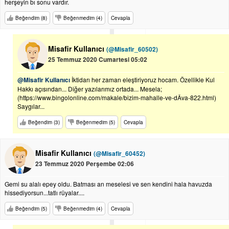
herşeyin bı sonu vardır.
Beğendim (8)
Beğenmedim (4)
Cevapla
Misafir Kullanıcı
(@Misafir_60502)
25 Temmuz 2020 Cumartesi 05:02
@Misafir Kullanıcı
İktidarı her zaman eleştiriyoruz hocam. Özellikle Kul
Hakkı açısından... Diğer yazılarımız ortada... Mesela;
(https://www.bingolonline.com/makale/bizim-mahalle-ve-dÂva-822.html)
Saygılar...
Beğendim (3)
Beğenmedim (5)
Cevapla
Misafir Kullanıcı
(@Misafir_60452)
23 Temmuz 2020 Perşembe 02:06
Gemi su alalı epey oldu. Batması an meselesi ve sen kendini hala havuzda
hissediyorsun...tatlı rüyalar....
Beğendim (5)
Beğenmedim (4)
Cevapla