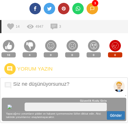
3
14
4947
3
10
4
0
0
0
0
YORUM YAZIN
Güvenlik Kodu Girin
Yapacağınız yorumların şiddet ve hakaret içermemesine lütfen dikkat edin. Aksi
Gönder
taktirde yorumlarınız onaylanmayacaktır.