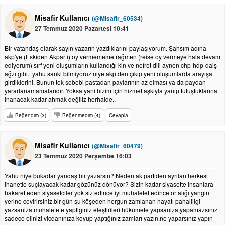
Misafir Kullanıcı
(@Misafir_60534)
27 Temmuz 2020 Pazartesi 10:41
Bir vatandaş olarak sayın yazarın yazdıklarını paylaşıyorum. Şahsım adına
akp'ye (Eskiden Akparti) oy vermememe rağmen (reise oy vermeye hala devam
ediyorum) sırf yeni oluşumların kullandığı kin ve nefret dili aynen chp-hdp-daiş
ağzı gibi.. yahu sanki bilmiyoruz niye akp den çıkıp yeni oluşumlarda arayışa
girdiklerini. Bunun tek sebebi pastadan paylarının az olması ya da paydan
yararlanamamalarıdır. Yoksa yani bizim için hizmet aşkıyla yanıp tutuştuklarına
inanacak kadar ahmak değiliz herhalde..
Beğendim (3)
Beğenmedim (4)
Cevapla
Misafir Kullanıcı
(@Misafir_60479)
23 Temmuz 2020 Perşembe 16:03
Yahu niye bukadar yandaş bir yazarsın? Neden ak partiden ayrılan herkesi
ihanetle suçlayacak kadar gözünüz dönüyor? Sizin kadar siyasette insanlara
hakaret eden siyasetciler yok siz edince iyi muhalefet edince ortalığı yangın
yerine cevirirsiniz.bir gün şu köşeden hergun zamlanan hayatı pahaliligi
yazsaniza.muhalefete yaptiginiz eleştirileri hükümete yapsaniza,yapamazsınız
sadece elinizi vicdanınıza koyup yaptığınız zamları yazın.ne yaparsınız yapın