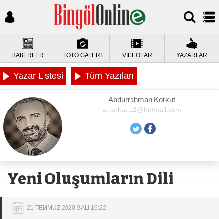
HABERLER
FOTO GALERİ
VİDEOLAR
YAZARLAR
Yazar Listesi
Tüm Yazıları
Abdurrahman Korkut
a.korkut.12@hotmail.com
Yeni Oluşumların Dili
21 TEMMUZ 2020 SALI 16:22