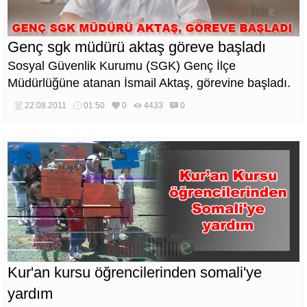
Genç sgk müdürü aktaş göreve başladı
Sosyal Güvenlik Kurumu (SGK) Genç İlçe
Müdürlüğüne atanan İsmail Aktaş, görevine başladı.
22.08.2011
01:50
0
4433
0
Kur'an kursu öğrencilerinden somali'ye
yardım