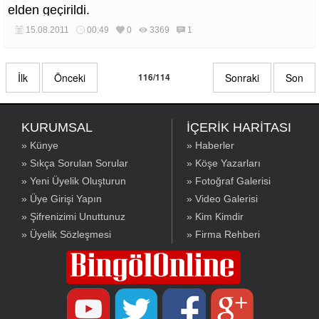
elden geçirildi.
15.08.2011
00:49
0
3369
1
İlk
Önceki
116/114
Sonraki
Son
KURUMSAL
İÇERİK HARİTASI
» Künye
» Haberler
» Sıkça Sorulan Sorular
» Köşe Yazarları
» Yeni Üyelik Oluşturun
» Fotoğraf Galerisi
» Üye Girişi Yapın
» Video Galerisi
» Şifrenizimi Unuttunuz
» Kim Kimdir
» Üyelik Sözleşmesi
» Firma Rehberi