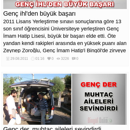
Genç ihl'den büyük başarı
2011 Lisans Yerleştirme sınavı sonuçlarına göre 13
son sınıf öğrencisini Üniversiteye yerleştiren Genç
İmam Hatip Lisesi, büyük bir başarı elde etti. Öte
yandan kendi rakipleri arasında en yüksek puanı alan
Zeynep Zoroğlu, Genç İmam Hatip'i Bingöl'de zirveye
taşıdı.
29.08.2011
01:16
0
3226
0
Genç der, muhtaç aileleri sevindirdi