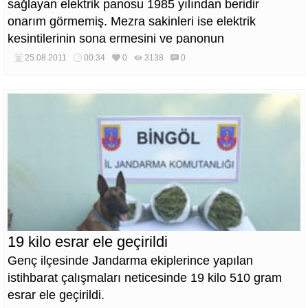
sağlayan elektrik panosu 1985 yılından beridir
onarım görmemiş. Mezra sakinleri ise elektrik
kesintilerinin sona ermesini ve panonun
yenilenmesini istiyor.
25.08.2011
00:34
0
3138
0
19 kilo esrar ele geçirildi
Genç ilçesinde Jandarma ekiplerince yapılan
istihbarat çalışmaları neticesinde 19 kilo 510 gram
esrar ele geçirildi.