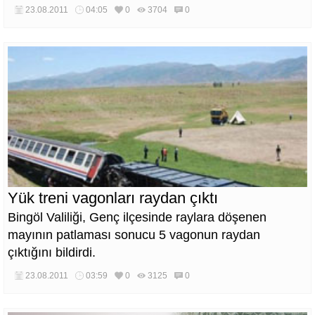
23.08.2011
04:05
0
3704
0
Yük treni vagonları raydan çıktı
Bingöl Valiliği, Genç ilçesinde raylara döşenen
mayının patlaması sonucu 5 vagonun raydan
çıktığını bildirdi.
23.08.2011
03:59
0
3125
0