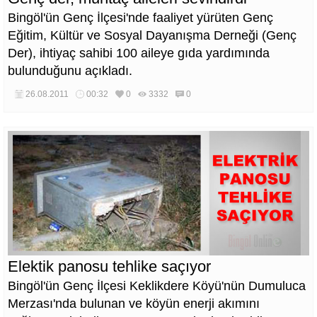
Bingöl'ün Genç İlçesi'nde faaliyet yürüten Genç
Eğitim, Kültür ve Sosyal Dayanışma Derneği (Genç
Der), ihtiyaç sahibi 100 aileye gıda yardımında
bulunduğunu açıkladı.
26.08.2011
00:32
0
3332
0
Elektik panosu tehlike saçıyor
Bingöl'ün Genç İlçesi Keklikdere Köyü'nün Dumuluca
Merzası'nda bulunan ve köyün enerji akımını