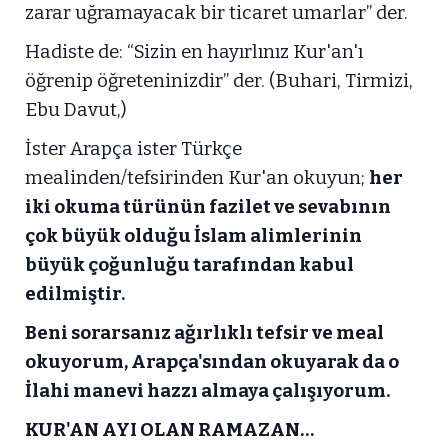
zarar uğramayacak bir ticaret umarlar” der.
Hadiste de: “Sizin en hayırlınız Kur'an'ı
öğrenip öğreteninizdir” der. (Buhari, Tirmizi,
Ebu Davut,)
İster Arapça ister Türkçe
mealinden/tefsirinden Kur'an okuyun;
her
iki okuma türünün fazilet ve sevabının
çok büyük olduğu İslam alimlerinin
büyük çoğunluğu tarafından kabul
edilmiştir.
Beni sorarsanız ağırlıklı tefsir ve meal
okuyorum, Arapça'sından okuyarak da o
İlahi manevi hazzı almaya çalışıyorum.
KUR'AN AYI OLAN RAMAZAN…