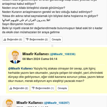
anlaşılmaz kabul ediliyor?
Neden onun kitabı birleştirici olarak görülmüyor?
Neden Kuranın anlaşılmasının gerekli ve farz olduğu kabul edilmiyor?
Yoksa din adına rahat saçmalamak için böylesi daha hoşlarına mı gidiyor?
افلا يتدبرون القران ام علي قلوبهم اقفالها
Sayın Bünyamin hocam!
Belki iyi niyetli olarak bir değerlendirmede bulunmuşsun fakat eski bir o kadar
da eksik olan mülahazaları bir araya getirme
Beğendim (0)
Beğenmedim (2)
Cevapla
Misafir Kullanıcı
(@Misafir_108336)
08 Mart 2024 Cuma 04:14
@Misafir Kullanıcı
Yazıyla hiç alakası olmayan bir cevap, çok ilginç
herhalde yazımı tam okumadın, yazıyla çelişen bir eleştiri, yani zihnindeki
dünyayı dile getiriyorsun, eğer ciddi kavrama sorunun yoksa, yazımı tekrar
okur musun, merak ediyorum aynı eleştiriyi yazacak mısın?
Beğendim (2)
Beğenmedim (1)
Cevapla
Misafir Kullanıcı
(@Misafir_108297)