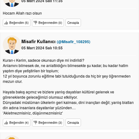
05 Mart 2024 Salı 11:35
Hocam Allah razı olsun
Beğendim (5)
Beğenmedim (0)
Cevapla
Misafir Kullanıcı
(@Misafir_108295)
05 Mart 2024 Salı 10:55
Kuran-ı Kerim, sadece okunsun diye mi indirildi?
Anlamını bilmesek de, ne anlattıldığını bilmesekte şu kadar, bu kadar hatim
yaptım diye yetiştirilen bir toplum;
12 yıl boyunca zorunlu eğitime tabi tutulduğunda da hiç bir şey öğrenmeden
mezun olur.
Hayata bakış açımız ve bizlere yanlış dayatılan kültürel gelenek ve
göreneklerde geleceğimizi olumsuz etkiliyor.
Dünyadaki müslüman ülkelerin geri kalması, dini inançtan değil; yanlış biatları
din adına insanlara dayatanlar yüzünden…
'Akletmezmisiniz, düşünmezmisiniz'
Beğendim (4)
Beğenmedim (3)
Cevapla