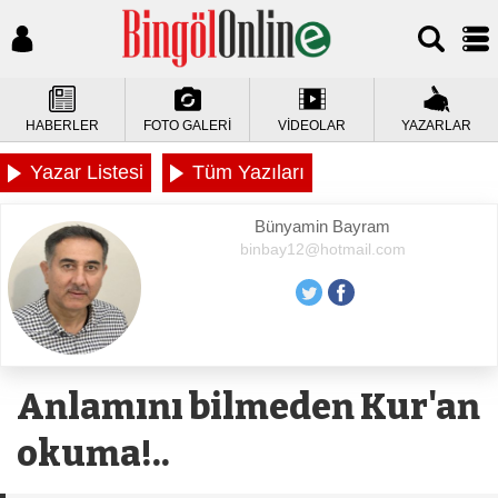
HABERLER
FOTO GALERİ
VİDEOLAR
YAZARLAR
Yazar Listesi
Tüm Yazıları
Bünyamin Bayram
binbay12@hotmail.com
Anlamını bilmeden Kur'an
okuma!..