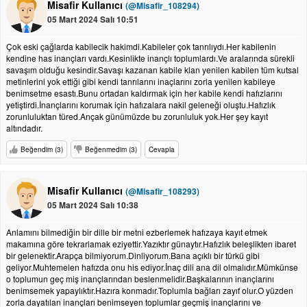
Misafir Kullanıcı
(@Misafir_108294)
05 Mart 2024 Salı 10:51
Çok eski çağlarda kabilecik hakimdi.Kabileler çok tanrılıydı.Her kabilenin
kendine has inançları vardı.Kesinlikte inançlı toplumlardı.Ve aralarında sürekli
savaşım olduğu kesindir.Savaşı kazanan kabile klan yenilen kabilen tüm kutsal
metinlerini yok ettiği gibi kendi tanrılarını inaçlarını zorla yenilen kabileye
benimsetme esastı.Bunu ortadan kaldırmak için her kabile kendi hafızlarını
yetiştirdi.İnançlarını korumak için hafızalara nakil geleneği oluştu.Hafızlık
zorunluluktan türed.Ançak günümüzde bu zorunluluk yok.Her şey kayıt
altındadır.
Beğendim (3)
Beğenmedim (3)
Cevapla
Misafir Kullanıcı
(@Misafir_108293)
05 Mart 2024 Salı 10:38
Anlamını bilmediğin bir dille bir metni ezberlemek hafızaya kayıt etmek
makamına göre tekrarlamak eziyettir.Yazıktır günaytır.Hafızlık beleşlikten ibaret
bir gelenektir.Arapça bilmiyorum.Dinliyorum.Bana açıklı bir türkü gibi
geliyor.Muhtemelen hafızda onu his ediyor.İnaç dili ana dil olmalıdır.Mümkünse
o toplumun geç miş inançlarından beslenmelidir.Başkalarının inançlarını
benimsemek yapaylıktır.Hazıra konmadır.Toplumla bağları zayıf olur.O yüzden
zorla dayatılan inançları benimseyen toplumlar geçmiş inançlarını ve