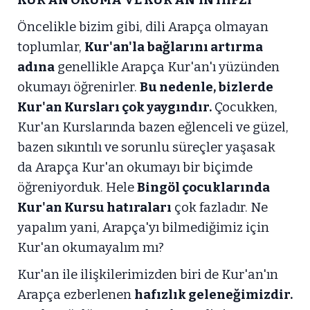
KUR'AN OKUMA VE KUR'AN'IN HIFZI
Öncelikle bizim gibi, dili Arapça olmayan
toplumlar,
Kur'an'la bağlarını artırma
adına
genellikle Arapça Kur'an'ı yüzünden
okumayı öğrenirler.
Bu nedenle, bizlerde
Kur'an Kursları çok yaygındır.
Çocukken,
Kur'an Kurslarında bazen eğlenceli ve güzel,
bazen sıkıntılı ve sorunlu süreçler yaşasak
da Arapça Kur'an okumayı bir biçimde
öğreniyorduk. Hele
Bingöl çocuklarında
Kur'an Kursu hatıraları
çok fazladır. Ne
yapalım yani, Arapça'yı bilmediğimiz için
Kur'an okumayalım mı?
Kur'an ile ilişkilerimizden biri de Kur'an'ın
Arapça ezberlenen
hafızlık geleneğimizdir.