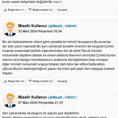
kuran esaslı tartışmalar doğaldır.Bu nun n
Beğendim (1)
Beğenmedim (0)
Cevapla
Misafir Kullanıcı
(@Misafir_108640)
25 Mart 2024 Pazartesi 10:34
Biz sizi kabilelelelere ırklara göre yaratıkki bir birinizi tanıyasınız.Bu kuranda
yer alan yazılı nişanedir.Bu aynı zamanda anadilin önemini de vurgular.Çünkü
insanlar arasındaki farklılık nişanelerinden biri de dildir.Tek dil ümmeti
muhamede dayatımı abbasi ve emevi saltanat islamının ürünüdür.Çünkü bunlar
islamın ana barışçıl menüfestosunu arabizme dönüştürdüler.Arap olmayan
diğer ümmeti muhamedi arapça bilseler dahi köle ilan ettiler.Saltanatları
uğruna.Bunun kalemşörlüğünü yapan da imam şafi yaptı.Yani arapçayı kutsadı
haşaal
Beğendim (2)
Beğenmedim (0)
Cevapla
Misafir Kullanıcı
(@Misafir_108331)
07 Mart 2024 Perşembe 21:37
Son zamanlarda okuduğum en saçma yazı diyebilirim.
Neden Allah'a güvenilmiyor ve onun gönderdiği kitap eksik, yetersiz veya