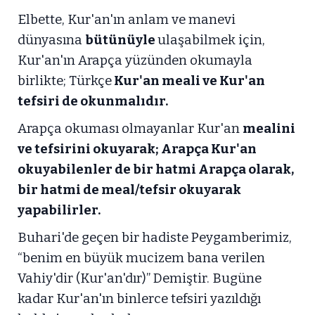
Elbette, Kur'an'ın anlam ve manevi
dünyasına
bütünüyle
ulaşabilmek için,
Kur'an'ın Arapça yüzünden okumayla
birlikte; Türkçe
Kur'an meali ve Kur'an
tefsiri de okunmalıdır.
Arapça okuması olmayanlar Kur'an
mealini
ve tefsirini okuyarak; Arapça Kur'an
okuyabilenler de bir hatmi Arapça olarak,
bir hatmi de meal/tefsir okuyarak
yapabilirler.
Buhari'de geçen bir hadiste Peygamberimiz,
“benim en büyük mucizem bana verilen
Vahiy'dir (Kur'an'dır)” Demiştir. Bugüne
kadar Kur'an'ın binlerce tefsiri yazıldığı