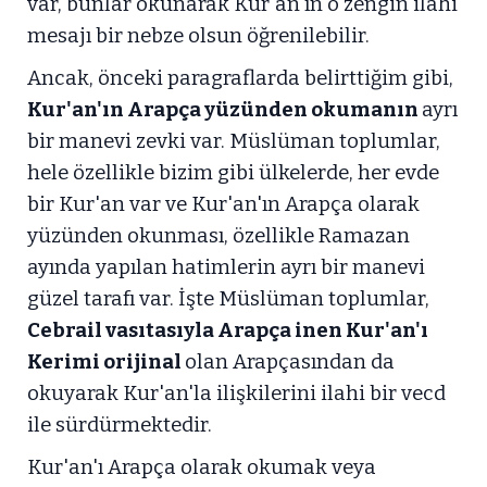
var, bunlar okunarak Kur'an'ın o zengin ilahi
mesajı bir nebze olsun öğrenilebilir.
Ancak, önceki paragraflarda belirttiğim gibi,
Kur'an'ın Arapça yüzünden okumanın
ayrı
bir manevi zevki var. Müslüman toplumlar,
hele özellikle bizim gibi ülkelerde, her evde
bir Kur'an var ve Kur'an'ın Arapça olarak
yüzünden okunması, özellikle Ramazan
ayında yapılan hatimlerin ayrı bir manevi
güzel tarafı var. İşte Müslüman toplumlar,
Cebrail vasıtasıyla Arapça inen Kur'an'ı
Kerimi orijinal
olan Arapçasından da
okuyarak Kur'an'la ilişkilerini ilahi bir vecd
ile sürdürmektedir.
Kur'an'ı Arapça olarak okumak veya