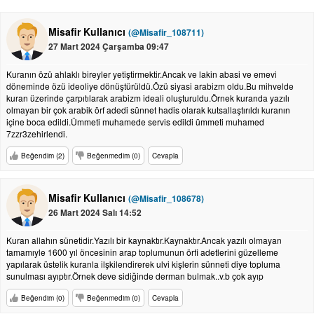
Misafir Kullanıcı
(@Misafir_108711)
27 Mart 2024 Çarşamba 09:47
Kuranın özü ahlaklı bireyler yetiştirmektir.Ancak ve lakin abasi ve emevi
döneminde özü ideoliye dönüştürüldü.Özü siyasi arabizm oldu.Bu mihvelde
kuran üzerinde çarpıtılarak arabizm ideali oluşturuldu.Örnek kuranda yazılı
olmayan bir çok arabik örf adedi sünnet hadis olarak kutsallaştırıldı kuranın
içine boca edildi.Ümmeti muhamede servis edildi ümmeti muhamed
7zzr3zehirlendi.
Beğendim (2)
Beğenmedim (0)
Cevapla
Misafir Kullanıcı
(@Misafir_108678)
26 Mart 2024 Salı 14:52
Kuran allahın sünetidir.Yazılı bir kaynaktır.Kaynaktır.Ancak yazılı olmayan
tamamıyle 1600 yıl öncesinin arap toplumunun örfi adetlerini güzelleme
yapılarak üstelik kuranla ilşkilendirerek ulvi kişlerin sünneti diye topluma
sunulması ayıptır.Örnek deve sidiğinde derman bulmak..v.b çok ayıp
Beğendim (0)
Beğenmedim (0)
Cevapla