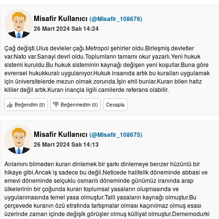
Misafir Kullanıcı
(@Misafir_108676)
26 Mart 2024 Salı 14:24
Çağ değişti.Ulus devleler çağı.Metropol şehirler oldu.Birleşmiş devletler
var.Nato var.Sanayi devri oldu.Toplumların tamamı okur yazarlı.Yeni hukuk
sistemi kuruldu.Bu hukuk sisteminin kaynağı değişen yeni koşullar.Buna göre
evrensel hukukkuralı uygulanıyor.Hukuk insanıda artık bu kuralları uygulamak
için üniversitelerde mezun olmak zorunda.İşin ehli bunlar.Kuran bilen hafız
kililer değil artık.Kuran inançla ilgili camilerde referans olabilir.
Beğendim (0)
Beğenmedim (0)
Cevapla
Misafir Kullanıcı
(@Misafir_108675)
26 Mart 2024 Salı 14:13
Anlamını bilmeden kuran dinlemek bir şarkı dinlemeye benzer hüzünlü bir
hikaye gibi.Ancak iş sadece bu değil.Neticede halifelik döneminde abbasi ve
emevi döneminde selçuklu osmanlı döneminde günümüz iranında arap
ülkelerinin bir çoğunda kuran toplumsal yasaların oluşmasında ve
uygulanmasında temel yasa olmuştur.Talli yasaların kaynağı olmuştur.Bu
çerçevede kuranın özü etrafında tartışmalar olması kaçınılmaz olmuş esası
üzerinde zaman içinde değişik görüşler olmuş külliyat olmuştur.Dememodurki