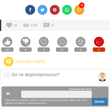
15
18
5796
15
18
0
0
0
0
0
YORUM YAZIN
Güvenlik Kodu Girin
Yapacağınız yorumların şiddet ve hakaret içermemesine lütfen dikkat edin. Aksi
Gönder
taktirde yorumlarınız onaylanmayacaktır.