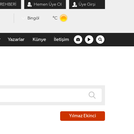
 REHBERİ
Hemen Üye Ol
Üye Girşi
°C
Bingöl
r
Yazarlar
Künye
İletişim
Yılmaz Ekinci