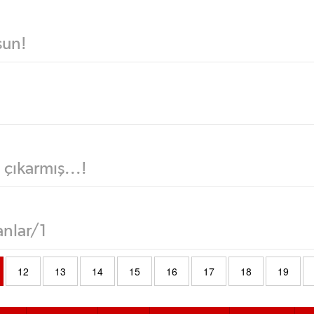
sun!
 çıkarmış...!
anlar/1
12
13
14
15
16
17
18
19