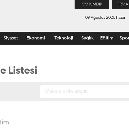
KİM KİMDİR
FİRMA
09 Ağustos 2026 Pazar
Siyaset
Ekonomi
Teknoloji
Sağlık
Eğitim
Spo
 Listesi
tim