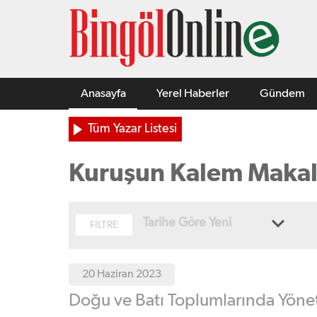
Anasayfa
Yerel Haberler
Gündem
Tüm Yazar Listesi
Kuruşun Kalem Makale
Tarihe Göre Yeni
FİLTRE
20 Haziran 2023
Doğu ve Batı Toplumlarında Yöne