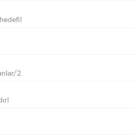
 hedefi!
tanlar/2
ır!