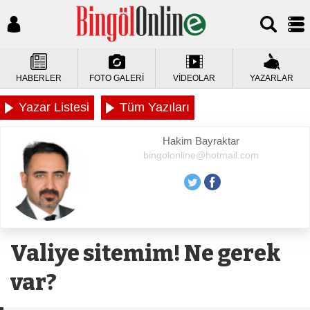
HABERLER
FOTO GALERİ
VİDEOLAR
YAZARLAR
Yazar Listesi
Tüm Yazıları
Hakim Bayraktar
bingolonline@hotmail.com
Valiye sitemim! Ne gerek
var?