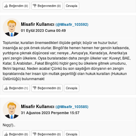
Beğendim (0)
Beğenmedim (0)
Cevapla
Misafir Kullanıcı
(@Misafir_103592)
01 Eylül 2023 Cuma 00:49
Toplumlar, kuralları önemsedikleri ölçüde gelişir, büyür ve huzur bulur;
insanlığa az çok örnek olurlar. Bingöl'de hemen hemen her gencin kafasında,
yurtdışına çıkmak düşüncesi var; nereye...Avrupa'ya, Kanada'ya, Amerika'ya
yani zengin ülkelere. Oysa buralaradan daha zengin ülkeler var: Kuveyt, BAE,
Katar, S.Arabistan...Fakat Bingöllü hiçbir genç bu ülkelere gitmek umudunu,
fikrini taşımaz. Neden acaba! Çünkü bu son saydığım dünyanın en zengin
topraklarında her insan için mutlak geçerliliği olan hukuk kuralları (Hukukun
Üstünlüğü) bulunmamakt
Beğendim (1)
Beğenmedim (0)
Cevapla
Misafir Kullanıcı
(@Misafir_103585)
31 Ağustos 2023 Perşembe 15:57
Nıçç(!)..
Beğendim (0)
Beğenmedim (0)
Cevapla