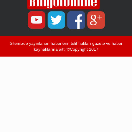
Sitemizde yayınlanan haberlerin telif hakları gazete ve haber
kaynaklarına aittir©Copyright 2017