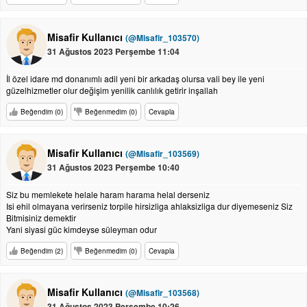
Misafir Kullanıcı
(@Misafir_103570)
31 Ağustos 2023 Perşembe 11:04
İl özel idare md donanımlı adil yeni bir arkadaş olursa vali bey ile yeni
güzelhizmetler olur değişim yenilik canlılık getirir inşallah
Beğendim (0)
Beğenmedim (0)
Cevapla
Misafir Kullanıcı
(@Misafir_103569)
31 Ağustos 2023 Perşembe 10:40
Siz bu memlekete helale haram harama helal derseniz
Isi ehil olmayana verirseniz torpile hirsizliga ahlaksizliga dur diyemeseniz Siz
Bitmisiniz demektir
Yani siyasi güc kimdeyse süleyman odur
Beğendim (2)
Beğenmedim (0)
Cevapla
Misafir Kullanıcı
(@Misafir_103568)
31 Ağustos 2023 Perşembe 10:26