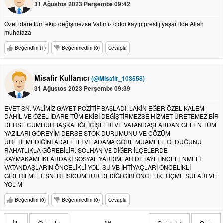
31 Ağustos 2023 Perşembe 09:42
Özel idare tüm ekip değişmezse Valimiz ciddi kayıp prestij yaşar ilde Allah
muhafaza
Beğendim (1)
Beğenmedim (0)
Cevapla
Misafir Kullanıcı
(@Misafir_103558)
31 Ağustos 2023 Perşembe 09:39
EVET SN. VALİMİZ GAYET POZİTİF BAŞLADI, LAKİN EĞER ÖZEL KALEM
DAHİL VE ÖZEL İDARE TÜM EKİBİ DEĞİŞTİRMEZSE HİZMET ÜRETEMEZ BİR
DERSE CUMHURBAŞKALIĞI, İÇİŞLERİ VE VATANDAŞLARDAN GELEN TÜM
YAZILARI GÖREYİM DERSE STOK DURUMUNU VE ÇÖZÜM
ÜRETİLMEDİĞİNİ ADALETLİ VE ADAMA GÖRE MUAMELE OLDUĞUNU
RAHATLIKLA GÖREBİLİR. SOLHAN VE DİĞER İLÇELERDE
KAYMAKAMLIKLARDAKİ SOSYAL YARDIMLAR DETAYLI İNCELENMELİ
VATANDAŞLARIN ÖNCELİKLİ YOL, SU VB İHTİYAÇLARI ÖNCELİKLİ
GİDERİLMELİ. SN. REİSİCUMHUR DEDİĞİ GİBİ ÖNCELİKLİ İÇME SULARI VE
YOL M
Beğendim (0)
Beğenmedim (0)
Cevapla