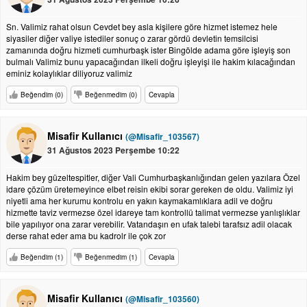
Sn. Valimiz rahat olsun Cevdet bey asla kişilere göre hizmet istemez hele
siyasiler diğer valiye istediler sonuç o zarar gördü devletin temsilcisi
zamanında doğru hizmeti cumhurbaşk ister Bingölde adama göre işleyiş son
bulmalı Valimiz bunu yapacağından ilkeli doğru işleyişi ile hakim kılacağından
eminiz kolaylıklar diliyoruz valimiz
Beğendim (0)
Beğenmedim (0)
Cevapla
Misafir Kullanıcı
(@Misafir_103567)
31 Ağustos 2023 Perşembe 10:22
Hakim bey güzeltespitler, diğer Vali Cumhurbaşkanlığından gelen yazılara Özel
idare çözüm üretemeyince elbet reisin ekibi sorar gereken de oldu. Valimiz iyi
niyetli ama her kurumu kontrolu en yakın kaymakamlıklara adil ve doğru
hizmette taviz vermezse özel idareye tam kontrollü talimat vermezse yanlışlıklar
bile yapılıyor ona zarar verebilir. Vatandaşın en ufak talebi tarafsız adil olacak
derse rahat eder ama bu kadrolr ile çok zor
Beğendim (1)
Beğenmedim (1)
Cevapla
Misafir Kullanıcı
(@Misafir_103560)