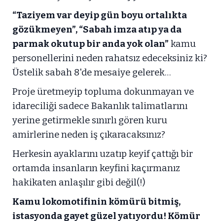
“Taziyem var deyip gün boyu ortalıkta
gözükmeyen”, “Sabah imza atıp ya da
parmak okutup bir anda yok olan”
kamu
personellerini neden rahatsız edeceksiniz ki?
Üstelik sabah 8'de mesaiye gelerek…
Proje üretmeyip topluma dokunmayan ve
idareciliği sadece Bakanlık talimatlarını
yerine getirmekle sınırlı gören kuru
amirlerine neden iş çıkaracaksınız?
Herkesin ayaklarını uzatıp keyif çattığı bir
ortamda insanların keyfini kaçırmanız
hakikaten anlaşılır gibi değil(!)
Kamu lokomotifinin kömürü bitmiş,
istasyonda gayet güzel yatıyordu! Kömür