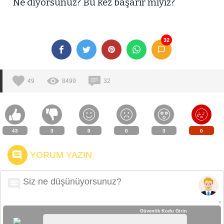
Ne diyorsunuz? Bu kez başarır mıyız?
32
49
8499
32
43
3
0
0
3
0
YORUM YAZIN
Güvenlik Kodu Girin