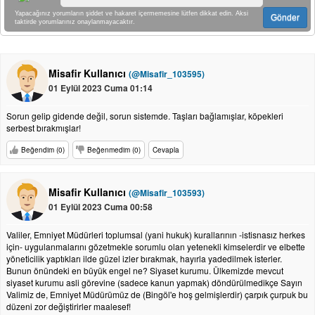
Yapacağınız yorumların şiddet ve hakaret içermemesine lütfen dikkat edin. Aksi
Gönder
taktirde yorumlarınız onaylanmayacaktır.
Misafir Kullanıcı
(@Misafir_103595)
01 Eylül 2023 Cuma 01:14
Sorun gelip gidende değil, sorun sistemde. Taşları bağlamışlar, köpekleri
serbest bırakmışlar!
Beğendim (0)
Beğenmedim (0)
Cevapla
Misafir Kullanıcı
(@Misafir_103593)
01 Eylül 2023 Cuma 00:58
Valiler, Emniyet Müdürleri toplumsal (yani hukuk) kurallarının -istisnasız herkes
için- uygulanmalarını gözetmekle sorumlu olan yetenekli kimselerdir ve elbette
yöneticilik yaptıkları ilde güzel izler bırakmak, hayırla yadedilmek isterler.
Bunun önündeki en büyük engel ne? Siyaset kurumu. Ülkemizde mevcut
siyaset kurumu asli görevine (sadece kanun yapmak) döndürülmedikçe Sayın
Valimiz de, Emniyet Müdürümüz de (Bingöl'e hoş gelmişlerdir) çarpık çurpuk bu
düzeni zor değiştirirler maalesef!