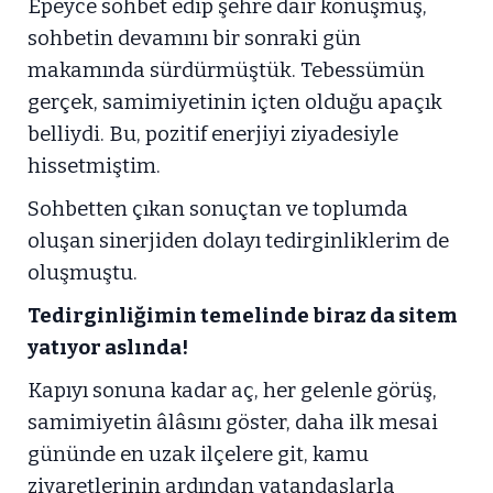
Epeyce sohbet edip şehre dair konuşmuş,
sohbetin devamını bir sonraki gün
makamında sürdürmüştük. Tebessümün
gerçek, samimiyetinin içten olduğu apaçık
belliydi. Bu, pozitif enerjiyi ziyadesiyle
hissetmiştim.
Sohbetten çıkan sonuçtan ve toplumda
oluşan sinerjiden dolayı tedirginliklerim de
oluşmuştu.
Tedirginliğimin temelinde biraz da sitem
yatıyor aslında!
Kapıyı sonuna kadar aç, her gelenle görüş,
samimiyetin âlâsını göster, daha ilk mesai
gününde en uzak ilçelere git, kamu
ziyaretlerinin ardından vatandaşlarla