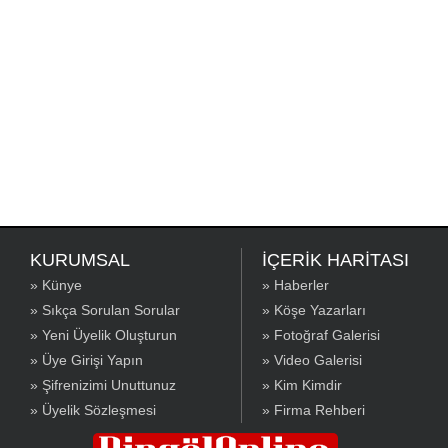
KURUMSAL
İÇERİK HARİTASI
» Künye
» Haberler
» Sıkça Sorulan Sorular
» Köşe Yazarları
» Yeni Üyelik Oluşturun
» Fotoğraf Galerisi
» Üye Girişi Yapın
» Video Galerisi
» Şifrenizimi Unuttunuz
» Kim Kimdir
» Üyelik Sözleşmesi
» Firma Rehberi