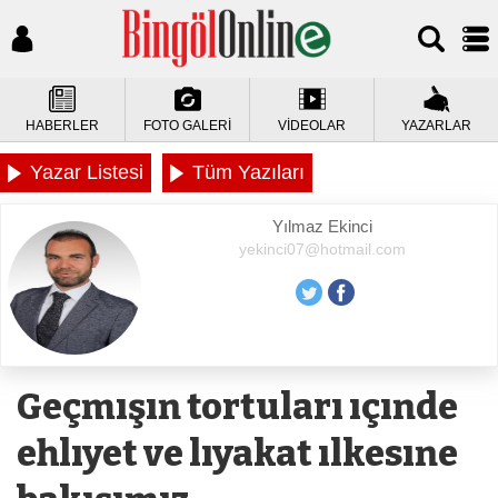
HABERLER
FOTO GALERİ
VİDEOLAR
YAZARLAR
Yazar Listesi
Tüm Yazıları
Yılmaz Ekinci
yekinci07@hotmail.com
Geçmışın tortuları ıçınde
ehlıyet ve lıyakat ılkesıne