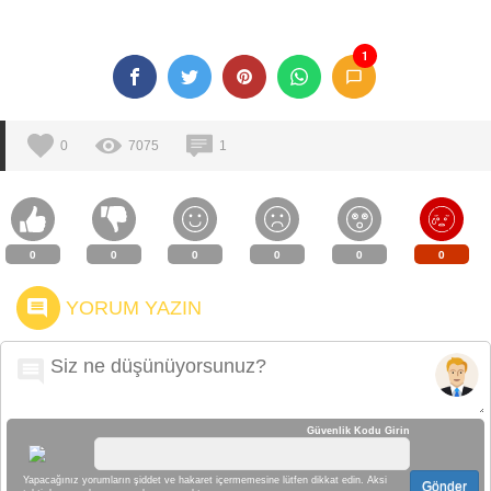
1
0
7075
1
0
0
0
0
0
0
YORUM YAZIN
Güvenlik Kodu Girin
Yapacağınız yorumların şiddet ve hakaret içermemesine lütfen dikkat edin. Aksi
Gönder