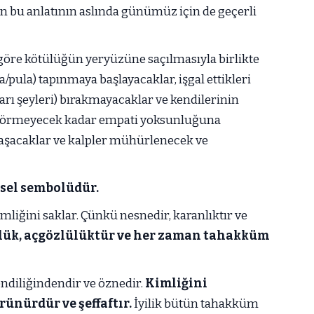
 bu anlatının aslında günümüz için de geçerli
 göre kötülüğün yeryüzüne saçılmasıyla birlikte
/pula) tapınmaya başlayacaklar, işgal ettikleri
ları şeyleri) bırakmayacaklar ve kendilerinin
nı görmeyecek kadar empati yoksunluğuna
rlaşacaklar ve kalpler mühürlenecek ve
sel sembolüdür.
kimliğini saklar. Çünkü nesnedir, karanlıktır ve
lük, açgözlülüktür ve her zaman tahakküm
endiliğindendir ve öznedir.
Kimliğini
rünürdür ve şeffaftır.
İyilik bütün tahakküm