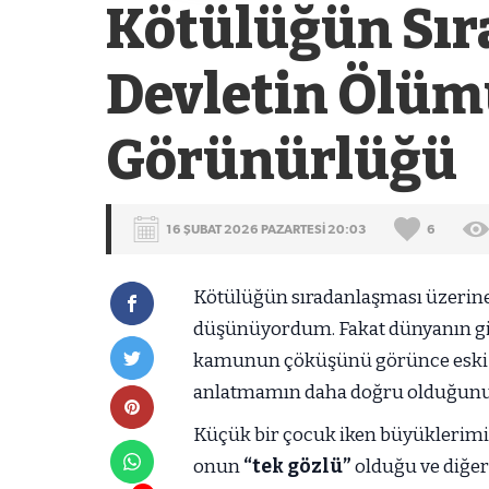
Kötülüğün Sır
Devletin Ölümü
Görünürlüğü
16 ŞUBAT 2026 PAZARTESİ 20:03
6
Kötülüğün sıradanlaşması üzerine 
düşünüyordum. Fakat dünyanın gidi
kamunun çöküşünü görünce eski k
anlatmamın daha doğru olduğun
Küçük bir çocuk iken büyüklerim
onun
“tek gözlü”
olduğu ve diğe