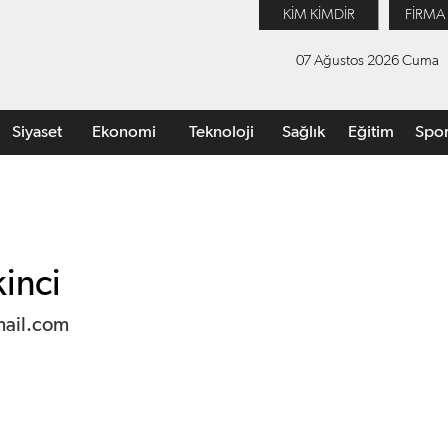
KİM KİMDİR
FİRMA
07 Ağustos 2026 Cuma
Siyaset
Ekonomi
Teknoloji
Sağlık
Eğitim
Spo
inci
ail.com