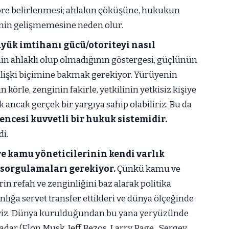
re belirlenmesi; ahlakın çöküşüne, hukukun
nin gelişmemesine neden olur.
yük imtihanı gücü/otoriteyi nasıl
nin ahlaklı olup olmadığının göstergesi, güçlünün
ilişki biçimine bakmak gerekiyor. Yürüyenin
n körle, zenginin fakirle, yetkilinin yetkisiz kişiye
 ancak gerçek bir yargıya sahip olabiliriz. Bu da
ncesi kuvvetli bir hukuk sistemidir.
di.
e kamu yöneticilerinin kendi varlık
e sorgulamaları gerekiyor.
Çünkü kamu ve
in refah ve zenginliğini baz alarak politika
lığa servet transfer ettikleri ve dünya ölçeğinde
yiz. Dünya kurulduğundan bu yana yeryüzünde
kadar (Elon Musk, Jeff Bezos, Larry Page, Sergey