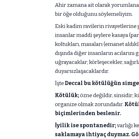
Ahir zamana ait olarak yorumlanan
bir öğe olduğunu söylemeliyim.
Eski kadim ravilerin rivayetlerine
insanlar maddi şeylere kasaya (para
koltukları, masaları (emanet aldık
dışında diğer insanların acıları
uğrayacaklar; körleşecekler, sağı
duyarsızlaşacaklardır.
İşte
Deccal bu kötülüğün simge
Kötülük;
özne değildir, sinsidir; 
organize olmak zorundadır.
Kötü
biçimlerinden beslenir.
İyilik ise spontanedir;
varlığı k
saklamaya ihtiyaç duymaz.
Gö