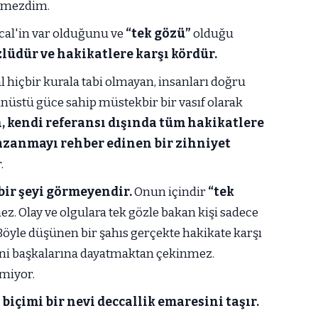
remezdim.
al'in var olduğunu ve
“tek gözü”
olduğu
lüdür ve hakikatlere karşı kördür.
l hiçbir kurala tabi olmayan, insanları doğru
nüstü güce sahip müstekbir bir vasıf olarak
, kendi referansı dışında tüm hakikatlere
azanmayı rehber edinen bir zihniyet
.
bir şeyi görmeyendir.
Onun içindir
“tek
ez. Olay ve olgulara tek gözle bakan kişi sadece
Böyle düşünen bir şahıs gerçekte hakikate karşı
rini başkalarına dayatmaktan çekinmez.
miyor.
biçimi bir nevi deccallik emaresini taşır.