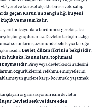
vb) yerel ve küresel ölçekte bir servete sahip
larda geçen Karun'un zenginliği bu yeni
k küçük ve masum kalır.
da yeni fonksiyonlara bürünmesi gerekir, aksi
arşı hiçbir güç duramaz. Devletin tartışılmazlığı
msal sorunların çözümünde belirleyici bir öğe
 çıkmasıdır.
Devlet, düzen fikrinin bekçisidir.
esin hukuka, kanunlara, toplumsal
sız uymasıdır.
Birey veya devlet kendi iradesini
arının özgürlüklerini, refahını, emniyetlerini
ynaklanmayan güçlere karşı- korumak, yaşatmak
 karşılayan organizasyonun ismi devlettir.
luşur. Devleti sevk ve idare eden