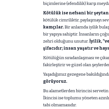
biçimlerine (efendilik) karşı meyd
Kötülük ise nefsani bir şeytanl
kötülük cimriliktir, paylaşmayı s
kamçılar.
Bir anlamda iyilik bulaşı
bir yapıya sahiptir. İnsanların çoğ
zehri olduğunu unutur.
İyilik, “
şifacıdır; insan yaşatır ve haya
Kötülüğün sıradanlaşması ve çıkarı
fakirleştirir ve güzel olan şeyler
Yaşadığımız gezegene bakıldığın
görüyoruz.
Bu alametlerden birincisi servetin 
İkincisi ise toplumu yöneten azınl
tabi olmamasıdır.