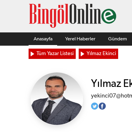
Anasayfa
Yerel Haberler
Gündem
Tüm Yazar Listesi
Yılmaz Ekinci
Yılmaz Ek
yekinci07@hotm