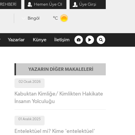
 REHBERİ
Hemen Üye Ol
Üye Girşi
°C
Bingöl
r
Yazarlar
Künye
İletişim
YAZARIN DİĞER MAKALELERİ
02 Ocak 2026
Kabuktan Kimliğe/ Kimlikten Hakikate
İnsanın Yolculuğu
01 Aralık 2025
Entelektüel mi? Kime 'entelektüel'