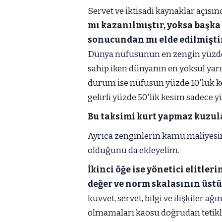
Servet ve iktisadi kaynaklar açısı
mı kazanılmıştır, yoksa başka
sonucundan mı elde edilmişti
Dünya nüfusunun en zengin yüzde 
sahip iken dünyanın en yoksul yarı
durum ise nüfusun yüzde 10'luk ke
gelirli yüzde 50'lik kesim sadece yü
Bu taksimi kurt yapmaz kuzula
Ayrıca zenginlerin kamu maliyesine
olduğunu da ekleyelim.
İkinci öğe ise yönetici elitleri
değer ve norm skalasının üst
kuvvet, servet, bilgi ve ilişkiler ağ
olmamaları kaosu doğrudan tetikle