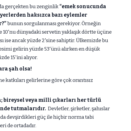
nda gerçekten bu zenginlik
“emek sonucunda
 yerlerden haksızca bazı eylemler
r?”
bunun sorgulanması gerekiyor. Örneğin
10'nu dünyadaki servetin yaklaşık dörtte üçüne
sı ise ancak yüzde 2'sine sahiptir. Ülkemizde bu
simi gelirin yüzde 53'ünü alırken en düşük
zde 15'ini alıyor.
ra şah olsa!
 katkıları gelirlerine göre çok orantısız
n; bireysel veya milli çıkarları her türlü
ünde tutmalarıdır.
Devletler, şirketler, şahıslar
ında devşirdikleri güç ile hiçbir norma tabi
ri de ortadadır.