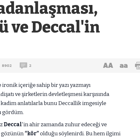
adanlaşması,
 ve Deccal'in
AA
aa
8902
2
ironik içeriğe sahip bir yazı yazmayı
şatı ve şirketlerin devletleşmesi karşısında
adim anlatılarla bunu Deccallik imgesiyle
u gördüm.
iz
Deccal
'in ahir zamanda zuhur edeceği ve
r gözünün
“kör”
olduğu söylenirdi. Bu hem ilgimi