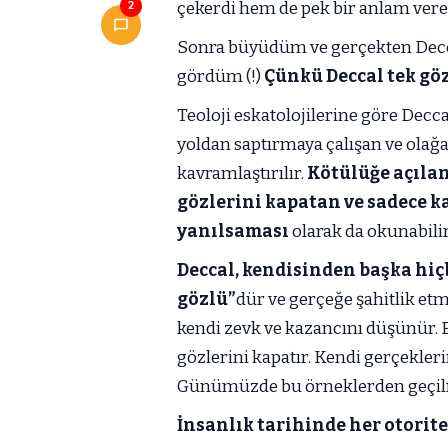
çekerdi hem de pek bir anlam ve
2
Sonra büyüdüm ve gerçekten Decc
gördüm (!)
Çünkü Deccal tek göz
Teoloji eskatolojilerine göre Decca
yoldan saptırmaya çalışan ve olağa
kavramlaştırılır.
Kötülüğe açılan
gözlerini kapatan ve sadece k
yanılsaması
olarak da okunabilir
Deccal, kendisinden başka hiç
gözlü”
dür ve gerçeğe şahitlik etm
kendi zevk ve kazancını düşünür. 
gözlerini kapatır. Kendi gerçekle
Günümüzde bu örneklerden geçil
İnsanlık tarihinde her otorite 