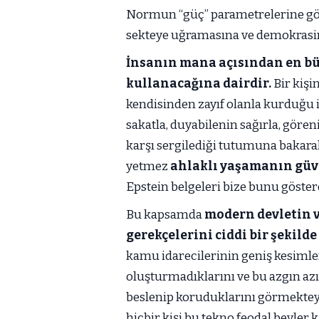
Normun “güç” parametrelerine gö
sekteye uğramasına ve demokrasi
İnsanın mana açısından en bü
kullanacağına dairdir.
Bir kişi
kendisinden zayıf olanla kurduğu 
sakatla, duyabilenin sağırla, göreni
karşı sergilediği tutumuna bakarak
yetmez
ahlaklı yaşamanın güve
Epstein belgeleri bize bunu göster
Bu kapsamda
modern devletin v
gerekçelerini ciddi bir şekild
kamu idarecilerinin geniş kesimler
oluşturmadıklarını ve bu azgın azın
beslenip koruduklarını görmekte
hiçbir kişi bu tekno feodal beyler 