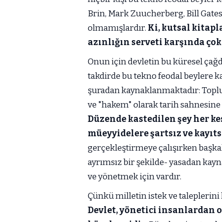
Brin, Mark Zuucherberg, Bill Gates 
olmamışlardır.
Ki, kutsal kitap
azınlığın serveti karşında ço
Onun için devletin bu küresel çağ
takdirde bu tekno feodal beylere k
şuradan kaynaklanmaktadır: Toplu
ve "hakem" olarak tarih sahnesine
Düzende kastedilen şey her k
müeyyidelere şartsız ve kayıt
gerçekleştirmeye çalışırken başkal
ayrımsız bir şekilde- yasadan ka
ve yönetmek için vardır.
Çünkü milletin istek ve taleplerini
Devlet, yönetici insanlardan o