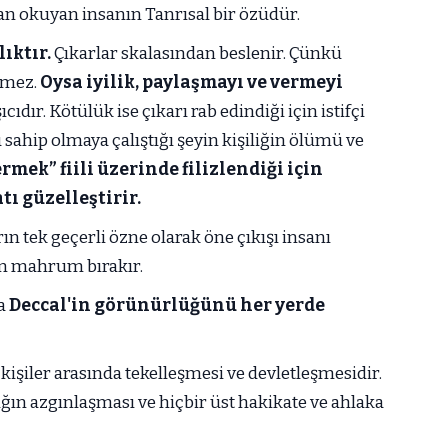
an okuyan insanın Tanrısal bir özüdür.
ıktır.
Çıkarlar skalasından beslenir. Çünkü
evmez.
Oysa iyilik, paylaşmayı ve vermeyi
cıdır. Kötülük ise çıkarı rab edindiği için istifçi
u sahip olmaya çalıştığı şeyin kişiliğin ölümü ve
vermek” fiili üzerinde filizlendiği için
tı güzelleştirir.
n tek geçerli özne olarak öne çıkışı insanı
den mahrum bırakır.
da
Deccal'in görünürlüğünü her yerde
kişiler arasında tekelleşmesi ve devletleşmesidir.
ığın azgınlaşması ve hiçbir üst hakikate ve ahlaka