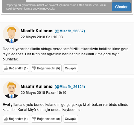
Yapacağınız yorumların şiddet ve hakaret içermemesine lütfen dikkat edin. Aksi
Gönder
taktirde yorumlarınız onaylanmayacaktır.
Misafir Kullanıcı
(@Misafir_26387)
22 Mayıs 2018 Salı 10:03
Degerli yazar hakikatin oldugu yerde tarafsizlik imkansizda hakikati kime gore
tayin edecez. Her fikrin her ogretinin her inancin hakikati kime gore tayin
olunacak.
Beğendim (0)
Beğenmedim (0)
Cevapla
Misafir Kullanıcı
(@Misafir_26124)
20 Mayıs 2018 Pazar 10:10
Evet yıllarca o yolu bende kulandım gerçerçek şu ki bir bakan var birde elinde
kalan bir Kartal köyü kalmıştır onuda kaybederse
Beğendim (5)
Beğenmedim (0)
Cevapla