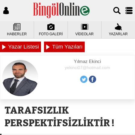
HABERLER
FOTO GALERİ
VİDEOLAR
YAZARLAR
Yazar Listesi
Tüm Yazıları
Yılmaz Ekinci
yekinci07@hotmail.com
TARAFSIZLIK
PERSPEKTİFSİZLİKTİR !