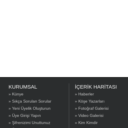
KURUMSAL
İÇERİK HARİTASI
» Künye
» Haberler
» Sıkça Sorulan Sorular
» Köşe Yazarları
» Yeni Üyelik Oluşturun
» Fotoğraf Galerisi
» Üye Girişi Yapın
» Video Galerisi
» Şifrenizimi Unuttunuz
» Kim Kimdir