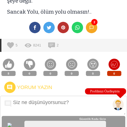
şeye değil.
Sancak Yolu, ölüm yolu olmasın!..
2
5
8241
2
5
0
0
0
0
0
YORUM YAZIN
Güvenlik Kodu Girin