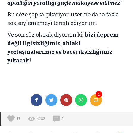
aptallığın yarattığı güçle mukayese edilmez”
Bu söze şapka çıkarıyor, üzerine daha fazla
söz söylememeyi tercih ediyorum.
Ve son söz olarak diyorum ki,
bizi deprem
değil ilgisizliğimiz, ahlaki
yozlaşmalarımız ve beceriksizliğimiz
yıkacak!
2
17
4282
2