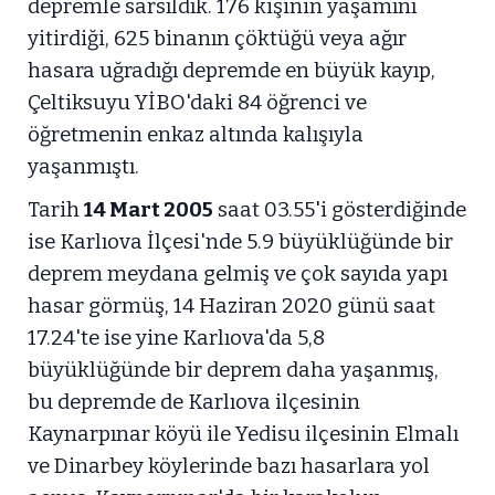
depremle sarsıldık. 176 kişinin yaşamını
yitirdiği, 625 binanın çöktüğü veya ağır
hasara uğradığı depremde en büyük kayıp,
Çeltiksuyu YİBO'daki 84 öğrenci ve
öğretmenin enkaz altında kalışıyla
yaşanmıştı.
Tarih
14 Mart 2005
saat 03.55'i gösterdiğinde
ise Karlıova İlçesi'nde 5.9 büyüklüğünde bir
deprem meydana gelmiş ve çok sayıda yapı
hasar görmüş, 14 Haziran 2020 günü saat
17.24'te ise yine Karlıova'da 5,8
büyüklüğünde bir deprem daha yaşanmış,
bu depremde de Karlıova ilçesinin
Kaynarpınar köyü ile Yedisu ilçesinin Elmalı
ve Dinarbey köylerinde bazı hasarlara yol