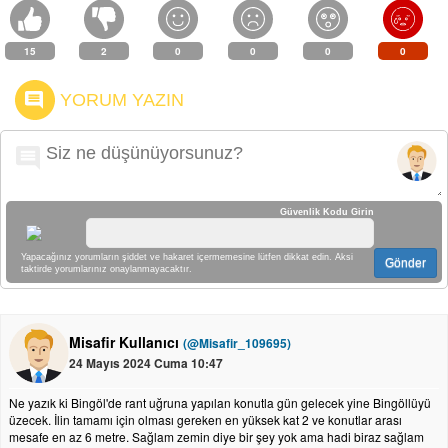
15
2
0
0
0
0
YORUM YAZIN
Güvenlik Kodu Girin
Yapacağınız yorumların şiddet ve hakaret içermemesine lütfen dikkat edin. Aksi
Gönder
taktirde yorumlarınız onaylanmayacaktır.
Misafir Kullanıcı
(@Misafir_109695)
24 Mayıs 2024 Cuma 10:47
Ne yazık ki Bingöl'de rant uğruna yapılan konutla gün gelecek yine Bingöllüyü
üzecek. İlin tamamı için olması gereken en yüksek kat 2 ve konutlar arası
mesafe en az 6 metre. Sağlam zemin diye bir şey yok ama hadi biraz sağlam