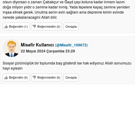
olsun diyorsan o zaman Çabakçur ve Ğayd çayı kotuna kadar inmem lazım
doğa milyon yıldır o zemine kadar inmiş. Yada tepelere kayaç zemine yeniden
inşaa etmek gerek. Unutma senin evin sağlam ama depreme kimin evinde
nerede yakalanacagini Allah bilir.
Beğendim (1)
Beğenmedim (0)
Cevapla
Misafir Kullanıcı
(@Misafir_109672)
22 Mayıs 2024 Çarşamba 23:29
Sosyal çürümüşlük bir toplumda baş gösterdi ise hak ediyoruz Allah sonumuzu
hayr eylesin
Beğendim (0)
Beğenmedim (0)
Cevapla