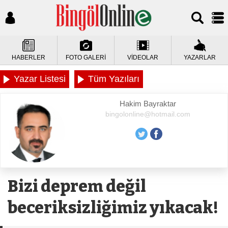
HABERLER
FOTO GALERİ
VİDEOLAR
YAZARLAR
Yazar Listesi
Tüm Yazıları
Hakim Bayraktar
bingolonline@hotmail.com
Bizi deprem değil
beceriksizliğimiz yıkacak!